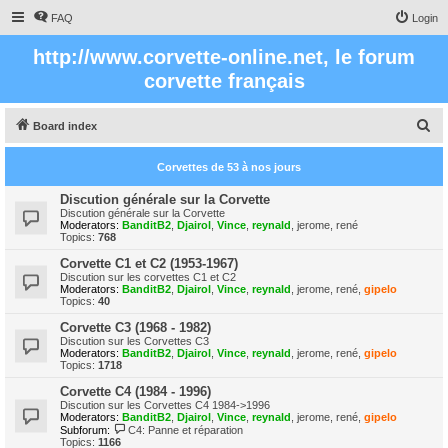
FAQ
Login
http://www.corvette-online.net, le forum
corvette français
S
Board index
e
Corvettes de 53 à nos jours
a
r
Discution générale sur la Corvette
Discution générale sur la Corvette
c
Moderators:
BanditB2
,
Djairol
,
Vince
,
reynald
,
jerome
,
rené
Topics:
768
h
Corvette C1 et C2 (1953-1967)
Discution sur les corvettes C1 et C2
Moderators:
BanditB2
,
Djairol
,
Vince
,
reynald
,
jerome
,
rené
,
gipelo
Topics:
40
Corvette C3 (1968 - 1982)
Discution sur les Corvettes C3
Moderators:
BanditB2
,
Djairol
,
Vince
,
reynald
,
jerome
,
rené
,
gipelo
Topics:
1718
Corvette C4 (1984 - 1996)
Discution sur les Corvettes C4 1984->1996
Moderators:
BanditB2
,
Djairol
,
Vince
,
reynald
,
jerome
,
rené
,
gipelo
Subforum:
C4: Panne et réparation
Topics:
1166