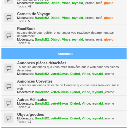
Moderators:
BanditB2
,
Djairol
,
Vince
,
reynald
,
jerome
,
rené
,
gipelo
Topics:
42
Carnets de Voyage
Moderators:
BanditB2
,
Djairol
,
Vince
,
reynald
,
jerome
,
rené
,
gipelo
Topics:
5
RoadBook
espace dedié pour publier et echanger vos roadbook departement par
departement
Moderators:
BanditB2
,
Djairol
,
Vince
,
reynald
,
jerome
,
rené
,
gipelo
Topics:
4
Annonces
Annonces piéces détachées
Toutes les annonces que vous avez trouvées sur le web pour des pieces
détachées
Moderators:
BanditB2
,
vette69avus
,
Djairol
,
Vince
,
reynald
,
jerome
Annonces Corvettes
Toutes les annonces de vente de Corvette que vous avez trouvées sur le
web
Moderators:
BanditB2
,
vette69avus
,
Djairol
,
Vince
,
reynald
,
jerome
Autres Véhicules
Moderators:
BanditB2
,
vette69avus
,
Djairol
,
Vince
,
reynald
,
jerome
Topics:
3
Objets/goodies
Moderators:
BanditB2
,
vette69avus
,
Djairol
,
Vince
,
reynald
,
jerome
Topics:
17