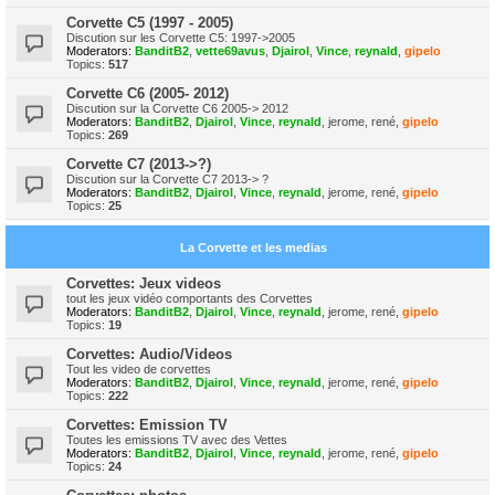
Corvette C5 (1997 - 2005)
Discution sur les Corvette C5: 1997->2005
Moderators:
BanditB2
,
vette69avus
,
Djairol
,
Vince
,
reynald
,
gipelo
Topics:
517
Corvette C6 (2005- 2012)
Discution sur la Corvette C6 2005-> 2012
Moderators:
BanditB2
,
Djairol
,
Vince
,
reynald
,
jerome
,
rené
,
gipelo
Topics:
269
Corvette C7 (2013->?)
Discution sur la Corvette C7 2013-> ?
Moderators:
BanditB2
,
Djairol
,
Vince
,
reynald
,
jerome
,
rené
,
gipelo
Topics:
25
La Corvette et les medias
Corvettes: Jeux videos
tout les jeux vidéo comportants des Corvettes
Moderators:
BanditB2
,
Djairol
,
Vince
,
reynald
,
jerome
,
rené
,
gipelo
Topics:
19
Corvettes: Audio/Videos
Tout les video de corvettes
Moderators:
BanditB2
,
Djairol
,
Vince
,
reynald
,
jerome
,
rené
,
gipelo
Topics:
222
Corvettes: Emission TV
Toutes les emissions TV avec des Vettes
Moderators:
BanditB2
,
Djairol
,
Vince
,
reynald
,
jerome
,
rené
,
gipelo
Topics:
24