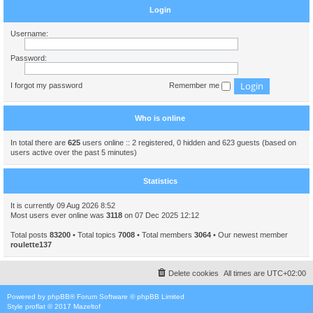
Login
Username:
Password:
I forgot my password
Remember me
Who is online
In total there are
625
users online :: 2 registered, 0 hidden and 623 guests (based on
users active over the past 5 minutes)
Statistics
It is currently 09 Aug 2026 8:52
Most users ever online was
3118
on 07 Dec 2025 12:12
Total posts
83200
• Total topics
7008
• Total members
3064
• Our newest member
roulette137
Delete cookies
All times are
UTC+02:00
Powered by
phpBB
® Forum Software © phpBB Limited
Style
proflat
© 2017
Mazeltof