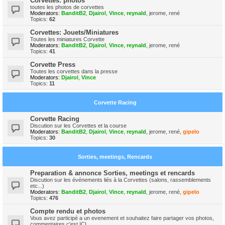
Corvettes: photos
toutes les photos de corvettes
Moderators:
BanditB2
,
Djairol
,
Vince
,
reynald
,
jerome
,
rené
Topics:
62
Corvettes: Jouets/Miniatures
Toutes les miniatures Corvette
Moderators:
BanditB2
,
Djairol
,
Vince
,
reynald
,
jerome
,
rené
Topics:
41
Corvette Press
Toutes les corvettes dans la presse
Moderators:
Djairol
,
Vince
Topics:
11
Corvette Racing
Corvette Racing
Discution sur les Corvettes et la course
Moderators:
BanditB2
,
Djairol
,
Vince
,
reynald
,
jerome
,
rené
,
gipelo
Topics:
30
Sorties, meetings, Rencards
Preparation & annonce Sorties, meetings et rencards
Discution sur les événements liés à la Corvettes (salons, rassemblements
etc...)
Moderators:
BanditB2
,
Djairol
,
Vince
,
reynald
,
jerome
,
rené
,
gipelo
Topics:
476
Compte rendu et photos
Vous avez participé a un evenement et souhaitez faire partager vos photos,
commentaires c'est ICI