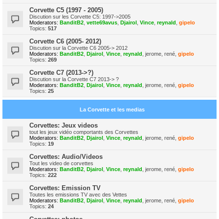
Corvette C5 (1997 - 2005)
Discution sur les Corvette C5: 1997->2005
Moderators:
BanditB2
,
vette69avus
,
Djairol
,
Vince
,
reynald
,
gipelo
Topics:
517
Corvette C6 (2005- 2012)
Discution sur la Corvette C6 2005-> 2012
Moderators:
BanditB2
,
Djairol
,
Vince
,
reynald
,
jerome
,
rené
,
gipelo
Topics:
269
Corvette C7 (2013->?)
Discution sur la Corvette C7 2013-> ?
Moderators:
BanditB2
,
Djairol
,
Vince
,
reynald
,
jerome
,
rené
,
gipelo
Topics:
25
La Corvette et les medias
Corvettes: Jeux videos
tout les jeux vidéo comportants des Corvettes
Moderators:
BanditB2
,
Djairol
,
Vince
,
reynald
,
jerome
,
rené
,
gipelo
Topics:
19
Corvettes: Audio/Videos
Tout les video de corvettes
Moderators:
BanditB2
,
Djairol
,
Vince
,
reynald
,
jerome
,
rené
,
gipelo
Topics:
222
Corvettes: Emission TV
Toutes les emissions TV avec des Vettes
Moderators:
BanditB2
,
Djairol
,
Vince
,
reynald
,
jerome
,
rené
,
gipelo
Topics:
24