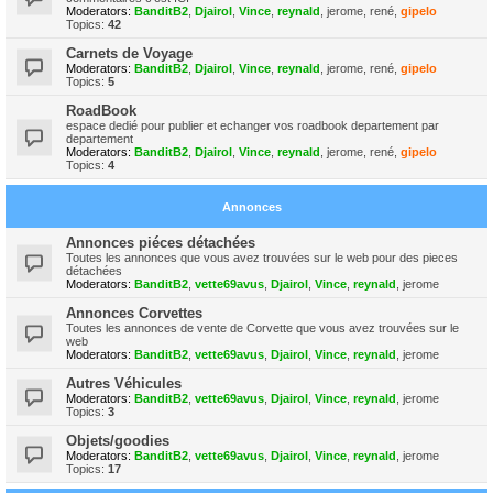
Moderators:
BanditB2
,
Djairol
,
Vince
,
reynald
,
jerome
,
rené
,
gipelo
Topics:
42
Carnets de Voyage
Moderators:
BanditB2
,
Djairol
,
Vince
,
reynald
,
jerome
,
rené
,
gipelo
Topics:
5
RoadBook
espace dedié pour publier et echanger vos roadbook departement par
departement
Moderators:
BanditB2
,
Djairol
,
Vince
,
reynald
,
jerome
,
rené
,
gipelo
Topics:
4
Annonces
Annonces piéces détachées
Toutes les annonces que vous avez trouvées sur le web pour des pieces
détachées
Moderators:
BanditB2
,
vette69avus
,
Djairol
,
Vince
,
reynald
,
jerome
Annonces Corvettes
Toutes les annonces de vente de Corvette que vous avez trouvées sur le
web
Moderators:
BanditB2
,
vette69avus
,
Djairol
,
Vince
,
reynald
,
jerome
Autres Véhicules
Moderators:
BanditB2
,
vette69avus
,
Djairol
,
Vince
,
reynald
,
jerome
Topics:
3
Objets/goodies
Moderators:
BanditB2
,
vette69avus
,
Djairol
,
Vince
,
reynald
,
jerome
Topics:
17