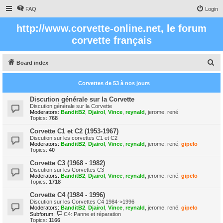
FAQ
Login
http://www.corvette-online.net, le forum
corvette français
S
Board index
e
Corvettes de 53 à nos jours
a
r
Discution générale sur la Corvette
Discution générale sur la Corvette
c
Moderators:
BanditB2
,
Djairol
,
Vince
,
reynald
,
jerome
,
rené
Topics:
768
h
Corvette C1 et C2 (1953-1967)
Discution sur les corvettes C1 et C2
Moderators:
BanditB2
,
Djairol
,
Vince
,
reynald
,
jerome
,
rené
,
gipelo
Topics:
40
Corvette C3 (1968 - 1982)
Discution sur les Corvettes C3
Moderators:
BanditB2
,
Djairol
,
Vince
,
reynald
,
jerome
,
rené
,
gipelo
Topics:
1718
Corvette C4 (1984 - 1996)
Discution sur les Corvettes C4 1984->1996
Moderators:
BanditB2
,
Djairol
,
Vince
,
reynald
,
jerome
,
rené
,
gipelo
Subforum:
C4: Panne et réparation
Topics:
1166