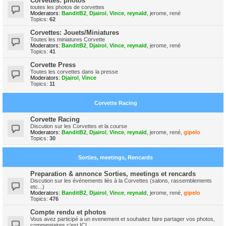
Corvettes: photos
toutes les photos de corvettes
Moderators:
BanditB2
,
Djairol
,
Vince
,
reynald
,
jerome
,
rené
Topics:
62
Corvettes: Jouets/Miniatures
Toutes les miniatures Corvette
Moderators:
BanditB2
,
Djairol
,
Vince
,
reynald
,
jerome
,
rené
Topics:
41
Corvette Press
Toutes les corvettes dans la presse
Moderators:
Djairol
,
Vince
Topics:
11
Corvette Racing
Corvette Racing
Discution sur les Corvettes et la course
Moderators:
BanditB2
,
Djairol
,
Vince
,
reynald
,
jerome
,
rené
,
gipelo
Topics:
30
Sorties, meetings, Rencards
Preparation & annonce Sorties, meetings et rencards
Discution sur les événements liés à la Corvettes (salons, rassemblements
etc...)
Moderators:
BanditB2
,
Djairol
,
Vince
,
reynald
,
jerome
,
rené
,
gipelo
Topics:
476
Compte rendu et photos
Vous avez participé a un evenement et souhaitez faire partager vos photos,
commentaires c'est ICI