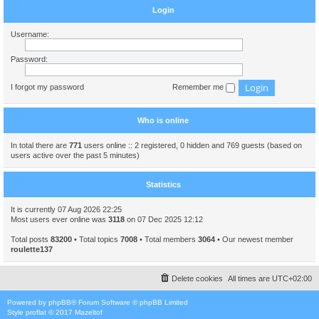
Login
Username:
Password:
I forgot my password
Remember me
Who is online
In total there are
771
users online :: 2 registered, 0 hidden and 769 guests (based on
users active over the past 5 minutes)
Statistics
It is currently 07 Aug 2026 22:25
Most users ever online was
3118
on 07 Dec 2025 12:12
Total posts
83200
• Total topics
7008
• Total members
3064
• Our newest member
roulette137
Delete cookies
All times are
UTC+02:00
Powered by
phpBB
® Forum Software © phpBB Limited
Style
proflat
© 2017
Mazeltof