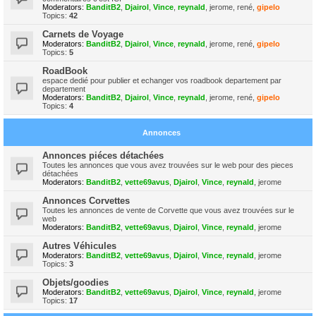
Moderators:
BanditB2
,
Djairol
,
Vince
,
reynald
,
jerome
,
rené
,
gipelo
Topics:
42
Carnets de Voyage
Moderators:
BanditB2
,
Djairol
,
Vince
,
reynald
,
jerome
,
rené
,
gipelo
Topics:
5
RoadBook
espace dedié pour publier et echanger vos roadbook departement par
departement
Moderators:
BanditB2
,
Djairol
,
Vince
,
reynald
,
jerome
,
rené
,
gipelo
Topics:
4
Annonces
Annonces piéces détachées
Toutes les annonces que vous avez trouvées sur le web pour des pieces
détachées
Moderators:
BanditB2
,
vette69avus
,
Djairol
,
Vince
,
reynald
,
jerome
Annonces Corvettes
Toutes les annonces de vente de Corvette que vous avez trouvées sur le
web
Moderators:
BanditB2
,
vette69avus
,
Djairol
,
Vince
,
reynald
,
jerome
Autres Véhicules
Moderators:
BanditB2
,
vette69avus
,
Djairol
,
Vince
,
reynald
,
jerome
Topics:
3
Objets/goodies
Moderators:
BanditB2
,
vette69avus
,
Djairol
,
Vince
,
reynald
,
jerome
Topics:
17