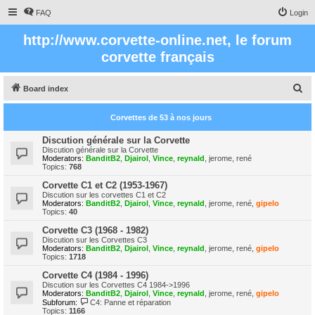
FAQ
Login
http://www.corvette-online.net, le forum
corvette français
S
Board index
e
Corvettes de 53 à nos jours
a
r
Discution générale sur la Corvette
Discution générale sur la Corvette
c
Moderators:
BanditB2
,
Djairol
,
Vince
,
reynald
,
jerome
,
rené
Topics:
768
h
Corvette C1 et C2 (1953-1967)
Discution sur les corvettes C1 et C2
Moderators:
BanditB2
,
Djairol
,
Vince
,
reynald
,
jerome
,
rené
,
gipelo
Topics:
40
Corvette C3 (1968 - 1982)
Discution sur les Corvettes C3
Moderators:
BanditB2
,
Djairol
,
Vince
,
reynald
,
jerome
,
rené
,
gipelo
Topics:
1718
Corvette C4 (1984 - 1996)
Discution sur les Corvettes C4 1984->1996
Moderators:
BanditB2
,
Djairol
,
Vince
,
reynald
,
jerome
,
rené
,
gipelo
Subforum:
C4: Panne et réparation
Topics:
1166