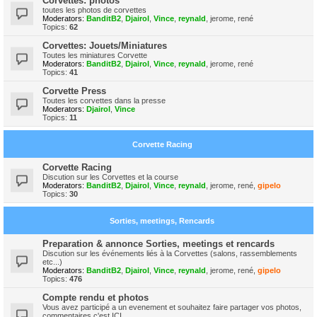
Corvettes: photos
toutes les photos de corvettes
Moderators:
BanditB2
,
Djairol
,
Vince
,
reynald
,
jerome
,
rené
Topics:
62
Corvettes: Jouets/Miniatures
Toutes les miniatures Corvette
Moderators:
BanditB2
,
Djairol
,
Vince
,
reynald
,
jerome
,
rené
Topics:
41
Corvette Press
Toutes les corvettes dans la presse
Moderators:
Djairol
,
Vince
Topics:
11
Corvette Racing
Corvette Racing
Discution sur les Corvettes et la course
Moderators:
BanditB2
,
Djairol
,
Vince
,
reynald
,
jerome
,
rené
,
gipelo
Topics:
30
Sorties, meetings, Rencards
Preparation & annonce Sorties, meetings et rencards
Discution sur les événements liés à la Corvettes (salons, rassemblements
etc...)
Moderators:
BanditB2
,
Djairol
,
Vince
,
reynald
,
jerome
,
rené
,
gipelo
Topics:
476
Compte rendu et photos
Vous avez participé a un evenement et souhaitez faire partager vos photos,
commentaires c'est ICI