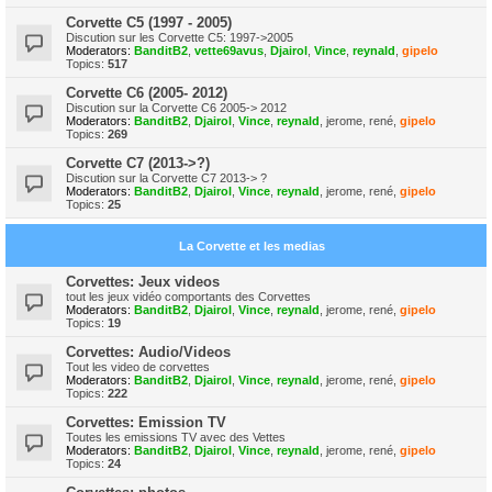
Corvette C5 (1997 - 2005)
Discution sur les Corvette C5: 1997->2005
Moderators:
BanditB2
,
vette69avus
,
Djairol
,
Vince
,
reynald
,
gipelo
Topics:
517
Corvette C6 (2005- 2012)
Discution sur la Corvette C6 2005-> 2012
Moderators:
BanditB2
,
Djairol
,
Vince
,
reynald
,
jerome
,
rené
,
gipelo
Topics:
269
Corvette C7 (2013->?)
Discution sur la Corvette C7 2013-> ?
Moderators:
BanditB2
,
Djairol
,
Vince
,
reynald
,
jerome
,
rené
,
gipelo
Topics:
25
La Corvette et les medias
Corvettes: Jeux videos
tout les jeux vidéo comportants des Corvettes
Moderators:
BanditB2
,
Djairol
,
Vince
,
reynald
,
jerome
,
rené
,
gipelo
Topics:
19
Corvettes: Audio/Videos
Tout les video de corvettes
Moderators:
BanditB2
,
Djairol
,
Vince
,
reynald
,
jerome
,
rené
,
gipelo
Topics:
222
Corvettes: Emission TV
Toutes les emissions TV avec des Vettes
Moderators:
BanditB2
,
Djairol
,
Vince
,
reynald
,
jerome
,
rené
,
gipelo
Topics:
24