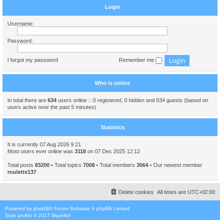
Login
Username:
Password:
I forgot my password
Remember me
Who is online
In total there are
634
users online :: 0 registered, 0 hidden and 634 guests (based on
users active over the past 5 minutes)
Statistics
It is currently 07 Aug 2026 9:21
Most users ever online was
3118
on 07 Dec 2025 12:12
Total posts
83200
• Total topics
7008
• Total members
3064
• Our newest member
roulette137
Delete cookies
All times are
UTC+02:00
Powered by
phpBB
® Forum Software © phpBB Limited
Style
proflat
© 2017
Mazeltof