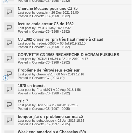
Posted in
Corvette C3 (1968 - 1982)
Cherche Mecano pour une C3 75
Last post by
cocapic
«
26 Dec 2021 19:00
Posted in
Corvette C3 (1968 - 1982)
lecture code erreur C3 de 1982
Last post by
Pat
«
30 May 2020 7:32
Posted in
Corvette C3 (1968 - 1982)
C3 1982 crossfire rpm très haut même à chaud
Last post by
frederic60580
«
03 Jul 2019 22:10
Posted in
Corvette C3 (1968 - 1982)
CORVETTE C3 1968 RECHERCHE DIAGRAM FUSIBLES
Last post by
RICKALLAN34
«
22 Jun 2019 14:17
Posted in
Corvette C3 (1968 - 1982)
Problème de rétroviseur extérieur
Last post by
Garenne51
«
08 May 2019 12:16
Posted in
Corvette C7 (2013->?)
1978 en transit
Last post by
Franck971
«
29 Aug 2018 1:56
Posted in
Corvette C3 (1968 - 1982)
cric ?
Last post by
Didier78
«
25 Jul 2018 22:15
Posted in
Corvette C5 (1997 - 2005)
bonjour j'ai un probleme sur ma c5
Last post by
sebtoulouse
«
02 Jun 2018 18:33
Posted in
Corvette C5 (1997 - 2005)
Week end americain à Chasselay (69)