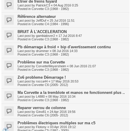
Etrier de freins fuyard
Last post by
PatrickC3
«
04 Aug 2016 0:25
Posted in
Corvette C3 (1968 - 1982)
Référence alternateur
Last post by
JeffDuf
«
25 Jul 2016 11:51
Posted in
Corvette C4 (1984 - 1996)
BRUIT À L'ACCELERATION
Last post by
gambialover2
«
17 Jul 2016 8:47
Posted in
Corvette C3 (1968 - 1982)
Pb démarrage à froid + bip d'avertissement continu
Last post by
drummer
«
08 Jul 2016 14:33
Posted in
Corvette C3 (1968 - 1982)
Problème sur ma Corvette
Last post by
CorvetteWeyersheim
«
08 Jun 2016 21:07
Posted in
Corvette C3 (1968 - 1982)
Zo6 probleme Démarrage !
Last post by
rocca44
«
17 May 2016 20:53
Posted in
Corvette C6 (2005- 2012)
Ma Corvette a la tremblote et manos ne fonctionnent plus ..
Last post by
L4880
«
08 May 2016 10:34
Posted in
Corvette C3 (1968 - 1982)
Reparer verrou de colonne
Last post by
Gino81
«
24 Apr 2016 19:56
Posted in
Corvette C6 (2005- 2012)
Problèmes électriques multiples sur ma c5
Last post by
Flotony
«
03 Apr 2016 19:12
Posted in
Corvette C5 (1997 - 2005)