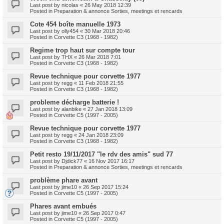
Last post by
nicolas
«
26 May 2018 12:39
Posted in
Preparation & annonce Sorties, meetings et rencards
Cote 454 boîte manuelle 1973
Last post by
olly454
«
30 Mar 2018 20:46
Posted in
Corvette C3 (1968 - 1982)
Regime trop haut sur compte tour
Last post by
THX
«
26 Mar 2018 7:01
Posted in
Corvette C3 (1968 - 1982)
Revue technique pour corvette 1977
Last post by
regg
«
11 Feb 2018 21:55
Posted in
Corvette C3 (1968 - 1982)
probleme décharge batterie !
Last post by
alanbike
«
27 Jan 2018 13:09
Posted in
Corvette C5 (1997 - 2005)
Revue technique pour corvette 1977
Last post by
regg
«
24 Jan 2018 23:09
Posted in
Corvette C3 (1968 - 1982)
Petit resto 19/11/2017 "le rdv des amis" sud 77
Last post by
Djdick77
«
16 Nov 2017 16:17
Posted in
Preparation & annonce Sorties, meetings et rencards
problème phare avant
Last post by
jime10
«
26 Sep 2017 15:24
Posted in
Corvette C5 (1997 - 2005)
Phares avant embués
Last post by
jime10
«
26 Sep 2017 0:47
Posted in
Corvette C5 (1997 - 2005)