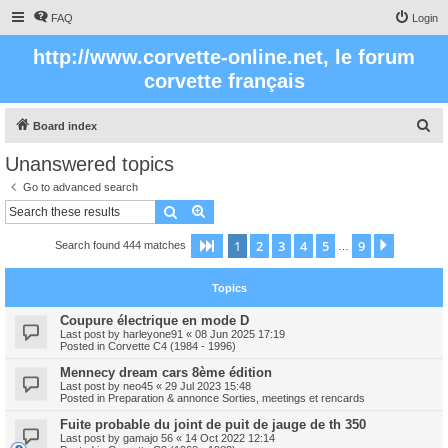
FAQ
Login
http://www.corvette-online.net, le forum
corvette français
S
Board index
e
Unanswered topics
a
Go to advanced search
r
Search
Advanced search
c
1
2
3
4
5
9
Page
1
of
9
Next
Search found 444 matches
h
…
Topics
Coupure électrique en mode D
Last post by
harleyone91
«
08 Jun 2025 17:19
Posted in
Corvette C4 (1984 - 1996)
Mennecy dream cars 8ème édition
Last post by
neo45
«
29 Jul 2023 15:48
Posted in
Preparation & annonce Sorties, meetings et rencards
Fuite probable du joint de puit de jauge de th 350
Last post by
gamajo 56
«
14 Oct 2022 12:14