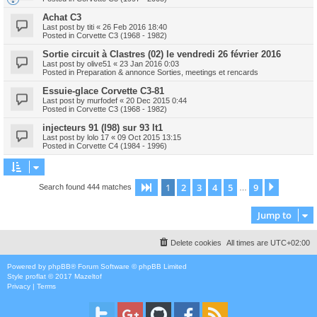
Achat C3
Last post by
titi
«
26 Feb 2016 18:40
Posted in
Corvette C3 (1968 - 1982)
Sortie circuit à Clastres (02) le vendredi 26 février 2016
Last post by
olive51
«
23 Jan 2016 0:03
Posted in
Preparation & annonce Sorties, meetings et rencards
Essuie-glace Corvette C3-81
Last post by
murfodef
«
20 Dec 2015 0:44
Posted in
Corvette C3 (1968 - 1982)
injecteurs 91 (l98) sur 93 lt1
Last post by
lolo 17
«
09 Oct 2015 13:15
Posted in
Corvette C4 (1984 - 1996)
1
2
3
4
5
9
Page
1
of
9
Next
Search found 444 matches
…
Jump to
Delete cookies
All times are
UTC+02:00
Powered by
phpBB
® Forum Software © phpBB Limited
Style
proflat
© 2017
Mazeltof
Privacy
|
Terms