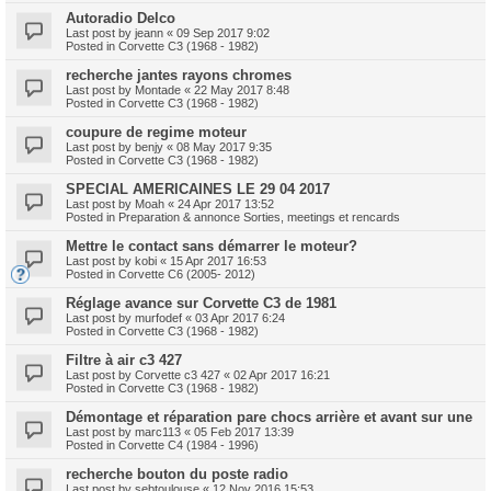
Autoradio Delco
Last post by
jeann
«
09 Sep 2017 9:02
Posted in
Corvette C3 (1968 - 1982)
recherche jantes rayons chromes
Last post by
Montade
«
22 May 2017 8:48
Posted in
Corvette C3 (1968 - 1982)
coupure de regime moteur
Last post by
benjy
«
08 May 2017 9:35
Posted in
Corvette C3 (1968 - 1982)
SPECIAL AMERICAINES LE 29 04 2017
Last post by
Moah
«
24 Apr 2017 13:52
Posted in
Preparation & annonce Sorties, meetings et rencards
Mettre le contact sans démarrer le moteur?
Last post by
kobi
«
15 Apr 2017 16:53
Posted in
Corvette C6 (2005- 2012)
Réglage avance sur Corvette C3 de 1981
Last post by
murfodef
«
03 Apr 2017 6:24
Posted in
Corvette C3 (1968 - 1982)
Filtre à air c3 427
Last post by
Corvette c3 427
«
02 Apr 2017 16:21
Posted in
Corvette C3 (1968 - 1982)
Démontage et réparation pare chocs arrière et avant sur une
Last post by
marc113
«
05 Feb 2017 13:39
Posted in
Corvette C4 (1984 - 1996)
recherche bouton du poste radio
Last post by
sebtoulouse
«
12 Nov 2016 15:53