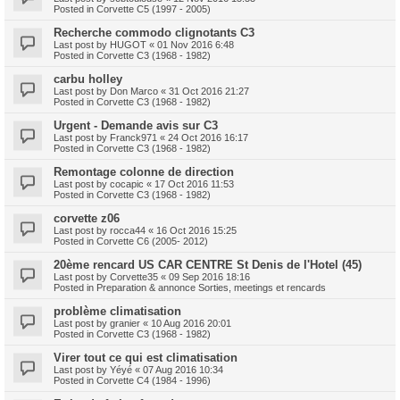
Posted in
Corvette C5 (1997 - 2005)
Recherche commodo clignotants C3
Last post by
HUGOT
«
01 Nov 2016 6:48
Posted in
Corvette C3 (1968 - 1982)
carbu holley
Last post by
Don Marco
«
31 Oct 2016 21:27
Posted in
Corvette C3 (1968 - 1982)
Urgent - Demande avis sur C3
Last post by
Franck971
«
24 Oct 2016 16:17
Posted in
Corvette C3 (1968 - 1982)
Remontage colonne de direction
Last post by
cocapic
«
17 Oct 2016 11:53
Posted in
Corvette C3 (1968 - 1982)
corvette z06
Last post by
rocca44
«
16 Oct 2016 15:25
Posted in
Corvette C6 (2005- 2012)
20ème rencard US CAR CENTRE St Denis de l'Hotel (45)
Last post by
Corvette35
«
09 Sep 2016 18:16
Posted in
Preparation & annonce Sorties, meetings et rencards
problème climatisation
Last post by
granier
«
10 Aug 2016 20:01
Posted in
Corvette C3 (1968 - 1982)
Virer tout ce qui est climatisation
Last post by
Yéyé
«
07 Aug 2016 10:34
Posted in
Corvette C4 (1984 - 1996)