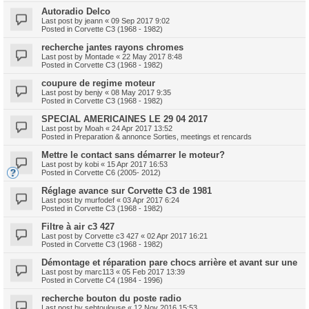
Autoradio Delco
Last post by
jeann
«
09 Sep 2017 9:02
Posted in
Corvette C3 (1968 - 1982)
recherche jantes rayons chromes
Last post by
Montade
«
22 May 2017 8:48
Posted in
Corvette C3 (1968 - 1982)
coupure de regime moteur
Last post by
benjy
«
08 May 2017 9:35
Posted in
Corvette C3 (1968 - 1982)
SPECIAL AMERICAINES LE 29 04 2017
Last post by
Moah
«
24 Apr 2017 13:52
Posted in
Preparation & annonce Sorties, meetings et rencards
Mettre le contact sans démarrer le moteur?
Last post by
kobi
«
15 Apr 2017 16:53
Posted in
Corvette C6 (2005- 2012)
Réglage avance sur Corvette C3 de 1981
Last post by
murfodef
«
03 Apr 2017 6:24
Posted in
Corvette C3 (1968 - 1982)
Filtre à air c3 427
Last post by
Corvette c3 427
«
02 Apr 2017 16:21
Posted in
Corvette C3 (1968 - 1982)
Démontage et réparation pare chocs arrière et avant sur une
Last post by
marc113
«
05 Feb 2017 13:39
Posted in
Corvette C4 (1984 - 1996)
recherche bouton du poste radio
Last post by
sebtoulouse
«
12 Nov 2016 15:53