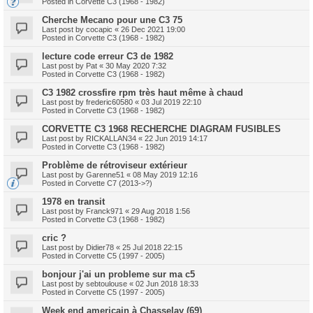
Posted in
Corvette C3 (1968 - 1982)
Cherche Mecano pour une C3 75
Last post by
cocapic
«
26 Dec 2021 19:00
Posted in
Corvette C3 (1968 - 1982)
lecture code erreur C3 de 1982
Last post by
Pat
«
30 May 2020 7:32
Posted in
Corvette C3 (1968 - 1982)
C3 1982 crossfire rpm très haut même à chaud
Last post by
frederic60580
«
03 Jul 2019 22:10
Posted in
Corvette C3 (1968 - 1982)
CORVETTE C3 1968 RECHERCHE DIAGRAM FUSIBLES
Last post by
RICKALLAN34
«
22 Jun 2019 14:17
Posted in
Corvette C3 (1968 - 1982)
Problème de rétroviseur extérieur
Last post by
Garenne51
«
08 May 2019 12:16
Posted in
Corvette C7 (2013->?)
1978 en transit
Last post by
Franck971
«
29 Aug 2018 1:56
Posted in
Corvette C3 (1968 - 1982)
cric ?
Last post by
Didier78
«
25 Jul 2018 22:15
Posted in
Corvette C5 (1997 - 2005)
bonjour j'ai un probleme sur ma c5
Last post by
sebtoulouse
«
02 Jun 2018 18:33
Posted in
Corvette C5 (1997 - 2005)
Week end americain à Chasselay (69)