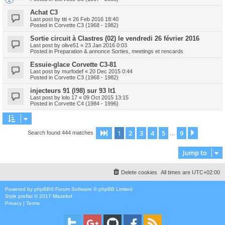
Achat C3
Last post by
titi
«
26 Feb 2016 18:40
Posted in
Corvette C3 (1968 - 1982)
Sortie circuit à Clastres (02) le vendredi 26 février 2016
Last post by
olive51
«
23 Jan 2016 0:03
Posted in
Preparation & annonce Sorties, meetings et rencards
Essuie-glace Corvette C3-81
Last post by
murfodef
«
20 Dec 2015 0:44
Posted in
Corvette C3 (1968 - 1982)
injecteurs 91 (l98) sur 93 lt1
Last post by
lolo 17
«
09 Oct 2015 13:15
Posted in
Corvette C4 (1984 - 1996)
1
2
3
4
5
9
Page
1
of
9
Next
Search found 444 matches
…
Jump to
Delete cookies
All times are
UTC+02:00
Powered by
phpBB
® Forum Software © phpBB Limited
Style
proflat
© 2017
Mazeltof
Privacy
|
Terms