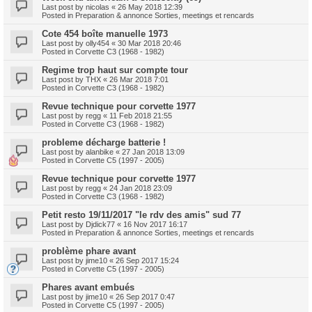
Last post by
nicolas
«
26 May 2018 12:39
Posted in
Preparation & annonce Sorties, meetings et rencards
Cote 454 boîte manuelle 1973
Last post by
olly454
«
30 Mar 2018 20:46
Posted in
Corvette C3 (1968 - 1982)
Regime trop haut sur compte tour
Last post by
THX
«
26 Mar 2018 7:01
Posted in
Corvette C3 (1968 - 1982)
Revue technique pour corvette 1977
Last post by
regg
«
11 Feb 2018 21:55
Posted in
Corvette C3 (1968 - 1982)
probleme décharge batterie !
Last post by
alanbike
«
27 Jan 2018 13:09
Posted in
Corvette C5 (1997 - 2005)
Revue technique pour corvette 1977
Last post by
regg
«
24 Jan 2018 23:09
Posted in
Corvette C3 (1968 - 1982)
Petit resto 19/11/2017 "le rdv des amis" sud 77
Last post by
Djdick77
«
16 Nov 2017 16:17
Posted in
Preparation & annonce Sorties, meetings et rencards
problème phare avant
Last post by
jime10
«
26 Sep 2017 15:24
Posted in
Corvette C5 (1997 - 2005)
Phares avant embués
Last post by
jime10
«
26 Sep 2017 0:47
Posted in
Corvette C5 (1997 - 2005)