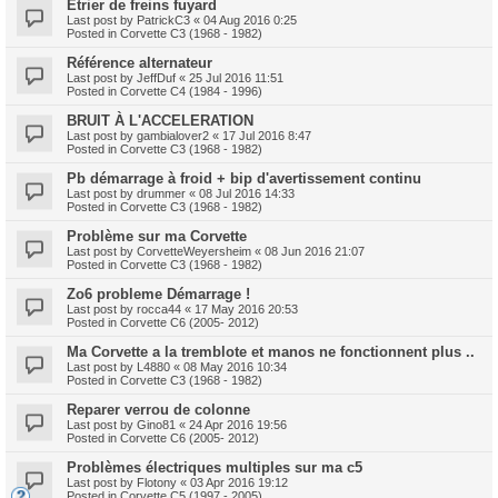
Etrier de freins fuyard
Last post by
PatrickC3
«
04 Aug 2016 0:25
Posted in
Corvette C3 (1968 - 1982)
Référence alternateur
Last post by
JeffDuf
«
25 Jul 2016 11:51
Posted in
Corvette C4 (1984 - 1996)
BRUIT À L'ACCELERATION
Last post by
gambialover2
«
17 Jul 2016 8:47
Posted in
Corvette C3 (1968 - 1982)
Pb démarrage à froid + bip d'avertissement continu
Last post by
drummer
«
08 Jul 2016 14:33
Posted in
Corvette C3 (1968 - 1982)
Problème sur ma Corvette
Last post by
CorvetteWeyersheim
«
08 Jun 2016 21:07
Posted in
Corvette C3 (1968 - 1982)
Zo6 probleme Démarrage !
Last post by
rocca44
«
17 May 2016 20:53
Posted in
Corvette C6 (2005- 2012)
Ma Corvette a la tremblote et manos ne fonctionnent plus ..
Last post by
L4880
«
08 May 2016 10:34
Posted in
Corvette C3 (1968 - 1982)
Reparer verrou de colonne
Last post by
Gino81
«
24 Apr 2016 19:56
Posted in
Corvette C6 (2005- 2012)
Problèmes électriques multiples sur ma c5
Last post by
Flotony
«
03 Apr 2016 19:12
Posted in
Corvette C5 (1997 - 2005)