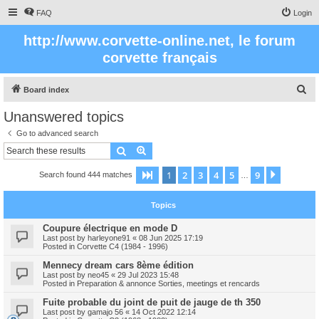
FAQ
Login
http://www.corvette-online.net, le forum
corvette français
S
Board index
e
Unanswered topics
a
Go to advanced search
r
Search
Advanced search
c
1
2
3
4
5
9
Page
1
of
9
Next
Search found 444 matches
h
…
Topics
Coupure électrique en mode D
Last post by
harleyone91
«
08 Jun 2025 17:19
Posted in
Corvette C4 (1984 - 1996)
Mennecy dream cars 8ème édition
Last post by
neo45
«
29 Jul 2023 15:48
Posted in
Preparation & annonce Sorties, meetings et rencards
Fuite probable du joint de puit de jauge de th 350
Last post by
gamajo 56
«
14 Oct 2022 12:14