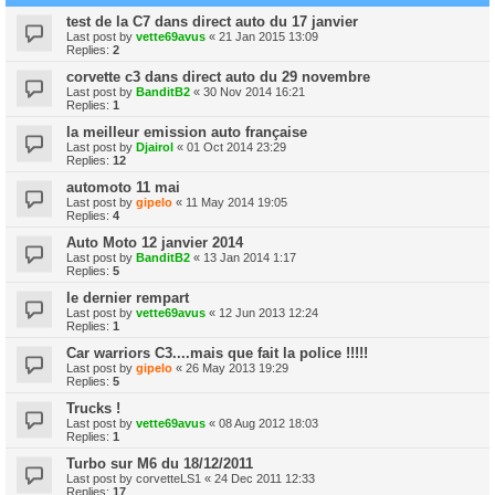
test de la C7 dans direct auto du 17 janvier
Last post by
vette69avus
«
21 Jan 2015 13:09
Replies:
2
corvette c3 dans direct auto du 29 novembre
Last post by
BanditB2
«
30 Nov 2014 16:21
Replies:
1
la meilleur emission auto française
Last post by
Djairol
«
01 Oct 2014 23:29
Replies:
12
automoto 11 mai
Last post by
gipelo
«
11 May 2014 19:05
Replies:
4
Auto Moto 12 janvier 2014
Last post by
BanditB2
«
13 Jan 2014 1:17
Replies:
5
le dernier rempart
Last post by
vette69avus
«
12 Jun 2013 12:24
Replies:
1
Car warriors C3....mais que fait la police !!!!!
Last post by
gipelo
«
26 May 2013 19:29
Replies:
5
Trucks !
Last post by
vette69avus
«
08 Aug 2012 18:03
Replies:
1
Turbo sur M6 du 18/12/2011
Last post by
corvetteLS1
«
24 Dec 2011 12:33
Replies:
17