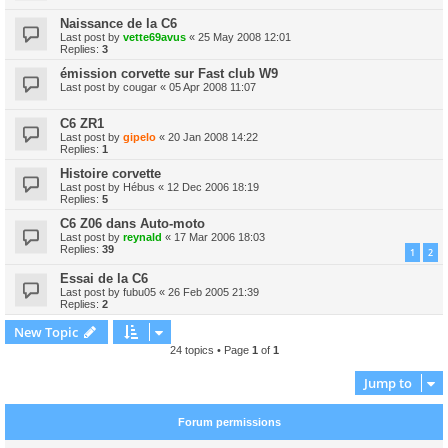
Naissance de la C6
Last post by
vette69avus
«
25 May 2008 12:01
Replies:
3
émission corvette sur Fast club W9
Last post by
cougar
«
05 Apr 2008 11:07
C6 ZR1
Last post by
gipelo
«
20 Jan 2008 14:22
Replies:
1
Histoire corvette
Last post by
Hébus
«
12 Dec 2006 18:19
Replies:
5
C6 Z06 dans Auto-moto
Last post by
reynald
«
17 Mar 2006 18:03
Replies:
39
1
2
Essai de la C6
Last post by
fubu05
«
26 Feb 2005 21:39
Replies:
2
New Topic
24 topics • Page
1
of
1
Jump to
Forum permissions