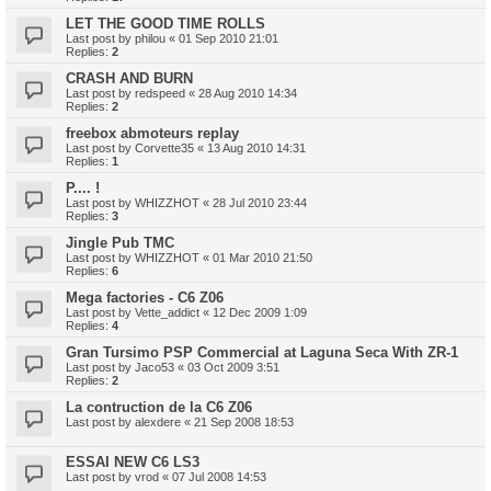
LET THE GOOD TIME ROLLS
Last post by
philou
«
01 Sep 2010 21:01
Replies:
2
CRASH AND BURN
Last post by
redspeed
«
28 Aug 2010 14:34
Replies:
2
freebox abmoteurs replay
Last post by
Corvette35
«
13 Aug 2010 14:31
Replies:
1
P.... !
Last post by
WHIZZHOT
«
28 Jul 2010 23:44
Replies:
3
Jingle Pub TMC
Last post by
WHIZZHOT
«
01 Mar 2010 21:50
Replies:
6
Mega factories - C6 Z06
Last post by
Vette_addict
«
12 Dec 2009 1:09
Replies:
4
Gran Tursimo PSP Commercial at Laguna Seca With ZR-1
Last post by
Jaco53
«
03 Oct 2009 3:51
Replies:
2
La contruction de la C6 Z06
Last post by
alexdere
«
21 Sep 2008 18:53
ESSAI NEW C6 LS3
Last post by
vrod
«
07 Jul 2008 14:53