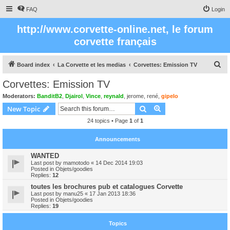
FAQ
Login
http://www.corvette-online.net, le forum
corvette français
S
Board index
La Corvette et les medias
Corvettes: Emission TV
e
Corvettes: Emission TV
a
Moderators:
BanditB2
,
Djairol
,
Vince
,
reynald
,
jerome
,
rené
,
gipelo
r
Search
Advanced search
New Topic
c
24 topics • Page
1
of
1
h
Announcements
WANTED
Last post by
mamotodo
«
14 Dec 2014 19:03
Posted in
Objets/goodies
Replies:
12
toutes les brochures pub et catalogues Corvette
Last post by
manu25
«
17 Jan 2013 18:36
Posted in
Objets/goodies
Replies:
19
Topics