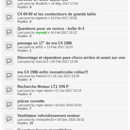
Last post by
Boulie31
«
16 May 2017 17:02
Replies:
9
C4 84-90 et les conducteurs de grande taille
Last post by
bigdenis
«
16 Feb 2017 20:02
Replies:
3
Questions pour un novice - boîte 4+3
Last post by
reynald
«
16 Feb 2017 15:12
Replies:
3
passage en 17" de ma C4 1986
Last post by
jeff31
«
13 Feb 2017 22:07
Replies:
1
Démontage et réparation pare chocs arrière et avant sur une
Last post by
marc113
«
05 Feb 2017 13:39
ma C4 1986 enfin immatriculée collec!!!
Last post by
PatrickC3
«
26 Jan 2017 23:39
Replies:
4
Recherche Moteur LT1 VIN P
Last post by
roger david
«
22 Jan 2017 22:14
Replies:
5
pièces corvette
Last post by
roger david
«
10 Dec 2016 23:01
Replies:
7
Ventilateur refroidissement moteur
Last post by
christophe33
«
04 Dec 2016 18:32
Replies:
15