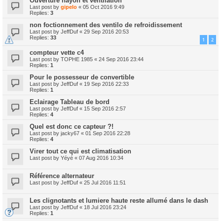
Ouverture hayon et ventilation
Last post by
gipelo
«
05 Oct 2016 9:49
Replies:
3
non foctionnement des ventilo de refroidissement
Last post by
JeffDuf
«
29 Sep 2016 20:53
Replies:
33
1
2
compteur vette c4
Last post by
TOPHE 1985
«
24 Sep 2016 23:44
Replies:
1
Pour le possesseur de convertible
Last post by
JeffDuf
«
19 Sep 2016 22:33
Replies:
1
Eclairage Tableau de bord
Last post by
JeffDuf
«
15 Sep 2016 2:57
Replies:
4
Quel est donc ce capteur ?!
Last post by
jacky67
«
01 Sep 2016 22:28
Replies:
4
Virer tout ce qui est climatisation
Last post by
Yéyé
«
07 Aug 2016 10:34
Référence alternateur
Last post by
JeffDuf
«
25 Jul 2016 11:51
Les clignotants et lumiere haute reste allumé dans le dash
Last post by
JeffDuf
«
18 Jul 2016 23:24
Replies:
1