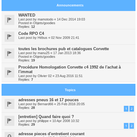
Announcements
WANTED
Last post by
mamotodo
«
14 Dec 2014 19:03
Posted in
Objets/goodies
Replies:
12
Code RPO C4
Last post by
Hébus
«
02 Nov 2009 21:41
toutes les brochures pub et catalogues Corvette
Last post by
manu25
«
17 Jan 2013 18:36
Posted in
Objets/goodies
Replies:
19
Procédure Homologation Corvette c4 1992 de l'achat à
l'immat
Last post by
Olivier 02
«
23 Aug 2016 11:51
Replies:
7
Topics
adresses pneus 16 et 17 pouces
Last post by
Bernard66
«
25 Feb 2016 20:05
Replies:
28
1
2
[entretien] Quand faire quoi ?
Last post by
philippe
«
10 Apr 2008 10:32
Replies:
29
1
2
adresse pieces d'entretient courant