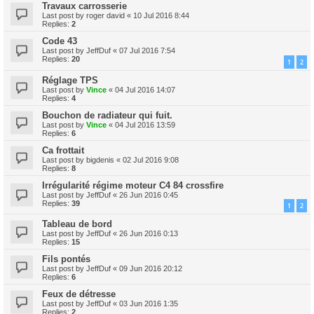
Travaux carrosserie
Last post by
roger david
«
10 Jul 2016 8:44
Replies:
2
Code 43
Last post by
JeffDuf
«
07 Jul 2016 7:54
Replies:
20
1
2
Réglage TPS
Last post by
Vince
«
04 Jul 2016 14:07
Replies:
4
Bouchon de radiateur qui fuit.
Last post by
Vince
«
04 Jul 2016 13:59
Replies:
6
Ca frottait
Last post by
bigdenis
«
02 Jul 2016 9:08
Replies:
8
Irrégularité régime moteur C4 84 crossfire
Last post by
JeffDuf
«
26 Jun 2016 0:45
Replies:
39
1
2
Tableau de bord
Last post by
JeffDuf
«
26 Jun 2016 0:13
Replies:
15
Fils pontés
Last post by
JeffDuf
«
09 Jun 2016 20:12
Replies:
6
Feux de détresse
Last post by
JeffDuf
«
03 Jun 2016 1:35
Replies:
2