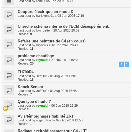
Last post by
rené
«
05 Feb 2007 18:41
Coupure électrique en mode D
Last post by
harleyone91
«
08 Jun 2025 17:19
Cherche schéma interne de l'ECM désespérément...
Last post by
lolo_vette
«
20 Apr 2023 20:09
Replies:
9
Refaire une peinture de C4 (en cours)
Last post by
bigdenis
«
18 Jan 2020 20:41
Replies:
11
probleme chauffage
Last post by
reynald
«
27 Nov 2019 15:34
Replies:
20
1
2
TH700R4
Last post by
JeffDuf
«
01 Aug 2019 17:01
Replies:
18
Knock Sensor
Last post by
JeffDuf
«
01 Aug 2019 16:48
Replies:
7
Que type d'huile ?
Last post by
reynald
«
06 Jun 2019 12:29
Replies:
1
Avis/témoignages fiabilité ZR1
Last post by
roger david
«
07 Oct 2018 12:53
Replies:
1
Radiateur refroidissement sur C4 - LT1