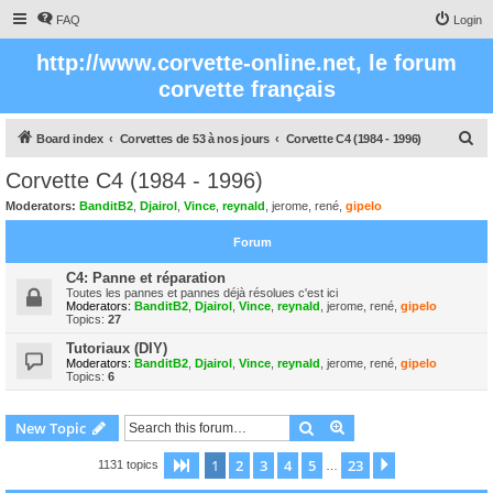
FAQ
Login
http://www.corvette-online.net, le forum
corvette français
S
Board index
Corvettes de 53 à nos jours
Corvette C4 (1984 - 1996)
e
Corvette C4 (1984 - 1996)
a
Moderators:
BanditB2
,
Djairol
,
Vince
,
reynald
,
jerome
,
rené
,
gipelo
r
Forum
c
h
C4: Panne et réparation
Toutes les pannes et pannes déjà résolues c'est ici
Moderators:
BanditB2
,
Djairol
,
Vince
,
reynald
,
jerome
,
rené
,
gipelo
Topics:
27
Tutoriaux (DIY)
Moderators:
BanditB2
,
Djairol
,
Vince
,
reynald
,
jerome
,
rené
,
gipelo
Topics:
6
Search
Advanced search
New Topic
1
2
3
4
5
23
Page
1
of
23
Next
1131 topics
…