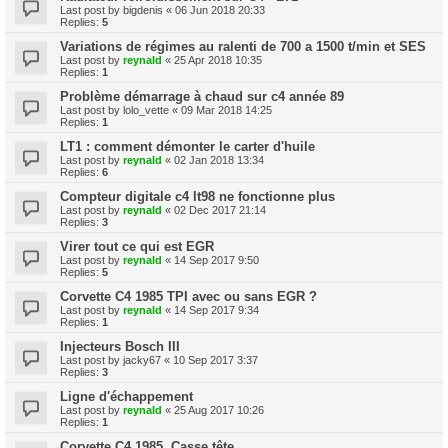
Last post by
bigdenis
«
06 Jun 2018 20:33
Replies:
5
Variations de régimes au ralenti de 700 a 1500 t/min et SES
Last post by
reynald
«
25 Apr 2018 10:35
Replies:
1
Problème démarrage à chaud sur c4 année 89
Last post by
lolo_vette
«
09 Mar 2018 14:25
Replies:
1
LT1 : comment démonter le carter d'huile
Last post by
reynald
«
02 Jan 2018 13:34
Replies:
6
Compteur digitale c4 lt98 ne fonctionne plus
Last post by
reynald
«
02 Dec 2017 21:14
Replies:
3
Virer tout ce qui est EGR
Last post by
reynald
«
14 Sep 2017 9:50
Replies:
5
Corvette C4 1985 TPI avec ou sans EGR ?
Last post by
reynald
«
14 Sep 2017 9:34
Replies:
1
Injecteurs Bosch III
Last post by
jacky67
«
10 Sep 2017 3:37
Replies:
3
Ligne d'échappement
Last post by
reynald
«
25 Aug 2017 10:26
Replies:
1
Corvette C4 1985. Casse tête