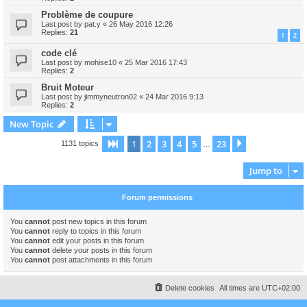
Problème de coupure
Last post by
pat.y
«
26 May 2016 12:26
Replies:
21
1
2
code clé
Last post by
mohise10
«
25 Mar 2016 17:43
Replies:
2
Bruit Moteur
Last post by
jimmyneutron02
«
24 Mar 2016 9:13
Replies:
2
New Topic
1
2
3
4
5
23
Page
1
of
23
Next
1131 topics
…
Jump to
Forum permissions
You
cannot
post new topics in this forum
You
cannot
reply to topics in this forum
You
cannot
edit your posts in this forum
You
cannot
delete your posts in this forum
You
cannot
post attachments in this forum
Delete cookies
All times are
UTC+02:00