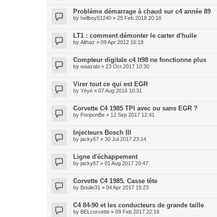
Problème démarrage à chaud sur c4 année 89
by
hellboy51240
» 25 Feb 2018 20:18
LT1 : comment démonter le carter d'huile
by
Althaz
» 09 Apr 2012 16:18
Compteur digitale c4 lt98 ne fonctionne plus
by
waazabi
» 23 Oct 2017 10:30
Virer tout ce qui est EGR
by
Yéyé
» 07 Aug 2016 10:31
Corvette C4 1985 TPI avec ou sans EGR ?
by
PonponBe
» 12 Sep 2017 12:41
Injecteurs Bosch III
by
jacky67
» 30 Jul 2017 23:14
Ligne d'échappement
by
jacky67
» 01 Aug 2017 20:47
Corvette C4 1985. Casse tête
by
Boulie31
» 04 Apr 2017 15:23
C4 84-90 et les conducteurs de grande taille
by
BELcorvette
» 09 Feb 2017 22:16