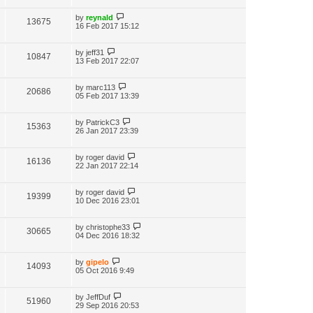
by
reynald
13675
16 Feb 2017 15:12
by
jeff31
10847
13 Feb 2017 22:07
by
marc113
20686
05 Feb 2017 13:39
by
PatrickC3
15363
26 Jan 2017 23:39
by
roger david
16136
22 Jan 2017 22:14
by
roger david
19399
10 Dec 2016 23:01
by
christophe33
30665
04 Dec 2016 18:32
by
gipelo
14093
05 Oct 2016 9:49
by
JeffDuf
51960
29 Sep 2016 20:53