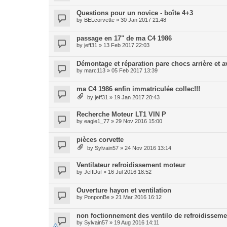
Questions pour un novice - boîte 4+3
by
BELcorvette
» 30 Jan 2017 21:48
passage en 17" de ma C4 1986
by
jeff31
» 13 Feb 2017 22:03
Démontage et réparation pare chocs arrière et a
by
marc113
» 05 Feb 2017 13:39
ma C4 1986 enfin immatriculée collec!!!
by
jeff31
» 19 Jan 2017 20:43
Recherche Moteur LT1 VIN P
by
eagle1_77
» 29 Nov 2016 15:00
pièces corvette
by
Sylvain57
» 24 Nov 2016 13:14
Ventilateur refroidissement moteur
by
JeffDuf
» 16 Jul 2016 18:52
Ouverture hayon et ventilation
by
PonponBe
» 21 Mar 2016 16:12
non foctionnement des ventilo de refroidisseme
by
Sylvain57
» 19 Aug 2016 14:11