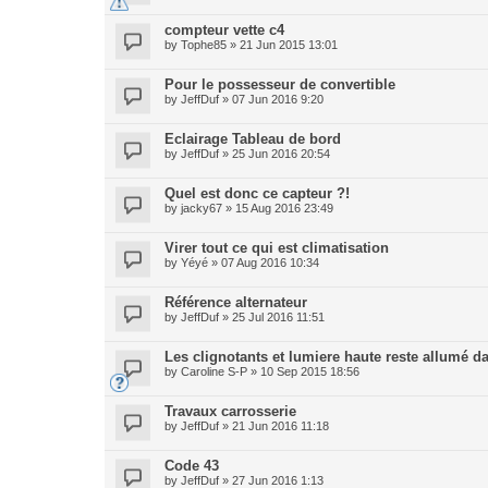
compteur vette c4
by
Tophe85
» 21 Jun 2015 13:01
Pour le possesseur de convertible
by
JeffDuf
» 07 Jun 2016 9:20
Eclairage Tableau de bord
by
JeffDuf
» 25 Jun 2016 20:54
Quel est donc ce capteur ?!
by
jacky67
» 15 Aug 2016 23:49
Virer tout ce qui est climatisation
by
Yéyé
» 07 Aug 2016 10:34
Référence alternateur
by
JeffDuf
» 25 Jul 2016 11:51
Les clignotants et lumiere haute reste allumé d
by
Caroline S-P
» 10 Sep 2015 18:56
Travaux carrosserie
by
JeffDuf
» 21 Jun 2016 11:18
Code 43
by
JeffDuf
» 27 Jun 2016 1:13