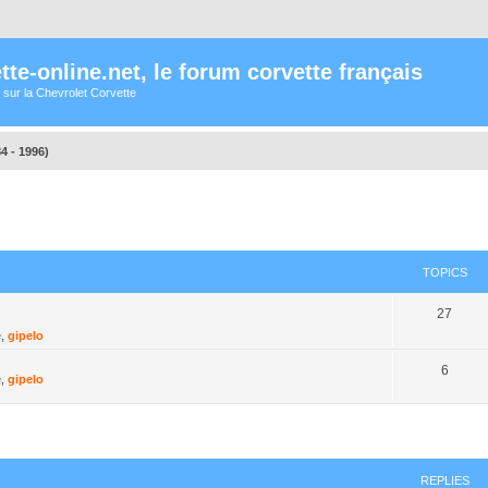
te-online.net, le forum corvette français
 sur la Chevrolet Corvette
4 - 1996)
TOPICS
27
é
,
gipelo
6
é
,
gipelo
ed search
REPLIES