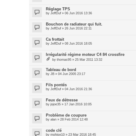
Réglage TPS
by
JeffDuf
» 06 Jun 2016 13:36
Bouchon de radiateur qui fuit.
by
JeffDuf
» 26 Jun 2016 22:11
Ca frottait
by
JeffDuf
» 08 Jun 2016 18:05
Irrégularité régime moteur C4 84 crossfire
by
thomas95
» 25 Mar 2011 13:32
Tableau de bord
by
JB
» 04 Jun 2005 23:17
Fils pontés
by
JeffDuf
» 04 Jun 2016 21:36
Feux de détresse
by
jojoe35
» 17 Jan 2016 10:05
Problème de coupure
by
alan
» 28 Feb 2014 12:48
code clé
by
mohise10
» 23 Mar 2016 18:45