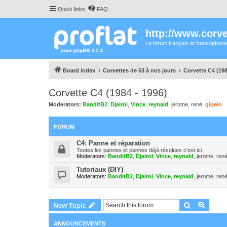
Quick links
FAQ
http://www.corvet
Le forum français et francophone
Board index
Corvettes de 53 à nos jours
Corvette C4 (198
Corvette C4 (1984 - 1996)
Moderators:
BanditB2
,
Djairol
,
Vince
,
reynald
,
jerome
,
rené
,
gipelo
FORUM
C4: Panne et réparation
Toutes les pannes et pannes déjà résolues c'est ici
Moderators:
BanditB2
,
Djairol
,
Vince
,
reynald
,
jerome
,
ren
Tutoriaux (DIY)
Moderators:
BanditB2
,
Djairol
,
Vince
,
reynald
,
jerome
,
ren
Search
Advanc
New Topic
ANNOUNCEMENTS