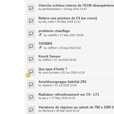
Cherche schéma interne de l'ECM désespérémen
by
panhardinateur
» 19 Aug 2014 14:47
Refaire une peinture de C4 (en cours)
by
lolo_vette
» 04 May 2018 12:21
probleme chauffage
by
vette69
» 17 May 2007 20:04
TH700R4
by
JeffDuf
» 23 Aug 2016 0:52
Knock Sensor
by
JeffDuf
» 07 Jul 2016 20:45
Que type d'huile ?
by
xma.corvette
» 03 Jun 2019 14:19
Avis/témoignages fiabilité ZR1
by
Squeed
» 12 Jul 2018 12:49
Radiateur refroidissement sur C4 - LT1
by
pat.y
» 17 May 2018 14:16
Variations de régimes au ralenti de 700 a 1500 
by
Micheval
» 09 Mar 2018 23:12