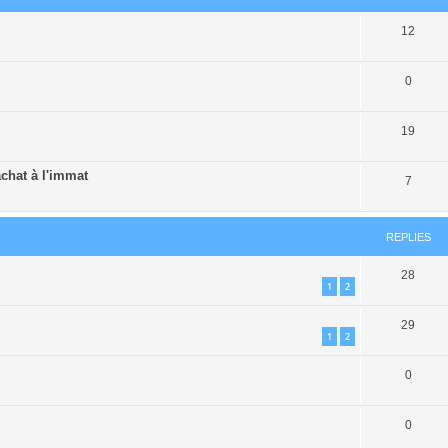
12
0
19
chat à l'immat
7
REPLIES
28
1
2
29
1
2
0
0