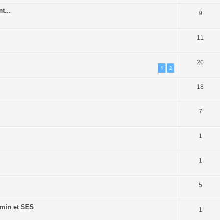
t...
9
11
20
1
2
18
7
1
1
5
t/min et SES
1