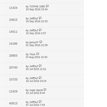
by
TOPHE 1985
11424
24 Sep 2016 23:44
by
JeffDuf
10915
19 Sep 2016 22:33
by
JeffDuf
14511
15 Sep 2016 2:57
by
jacky67
14196
01 Sep 2016 22:28
by
Yéyé
20803
07 Aug 2016 10:34
by
JeffDuf
20740
25 Jul 2016 11:51
by
JeffDuf
10720
18 Jul 2016 23:24
by
roger david
12429
10 Jul 2016 8:44
by
JeffDuf
40013
07 Jul 2016 7:54