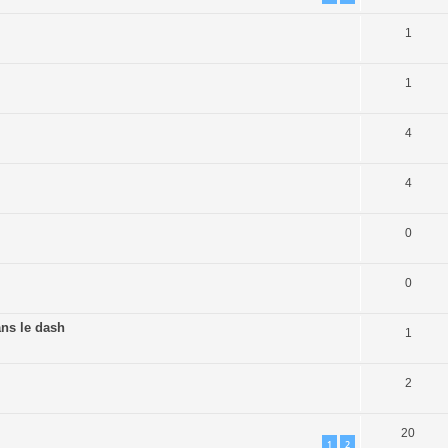
1
1
4
4
0
0
ans le dash
1
2
20
1
2