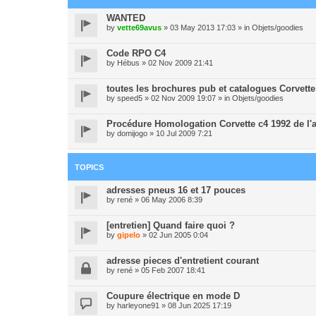
WANTED
by
vette69avus
» 03 May 2013 17:03 » in
Objets/goodies
Code RPO C4
by
Hébus
» 02 Nov 2009 21:41
toutes les brochures pub et catalogues Corvette
by
speed5
» 02 Nov 2009 19:07 » in
Objets/goodies
Procédure Homologation Corvette c4 1992 de l'a
by
domijogo
» 10 Jul 2009 7:21
TOPICS
adresses pneus 16 et 17 pouces
by
rené
» 06 May 2006 8:39
[entretien] Quand faire quoi ?
by
gipelo
» 02 Jun 2005 0:04
adresse pieces d'entretient courant
by
rené
» 05 Feb 2007 18:41
Coupure électrique en mode D
by
harleyone91
» 08 Jun 2025 17:19