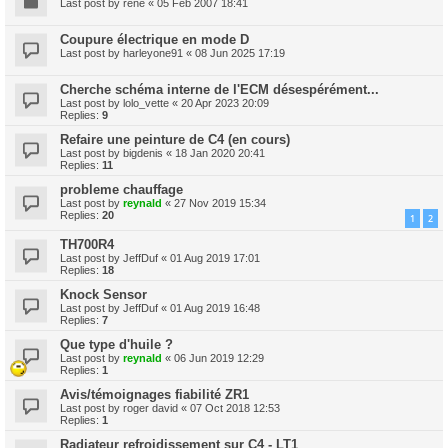
Last post by
rené
«
05 Feb 2007 18:41
Coupure électrique en mode D
Last post by
harleyone91
«
08 Jun 2025 17:19
Cherche schéma interne de l'ECM désespérément...
Last post by
lolo_vette
«
20 Apr 2023 20:09
Replies:
9
Refaire une peinture de C4 (en cours)
Last post by
bigdenis
«
18 Jan 2020 20:41
Replies:
11
probleme chauffage
Last post by
reynald
«
27 Nov 2019 15:34
Replies:
20
1
2
TH700R4
Last post by
JeffDuf
«
01 Aug 2019 17:01
Replies:
18
Knock Sensor
Last post by
JeffDuf
«
01 Aug 2019 16:48
Replies:
7
Que type d'huile ?
Last post by
reynald
«
06 Jun 2019 12:29
Replies:
1
Avis/témoignages fiabilité ZR1
Last post by
roger david
«
07 Oct 2018 12:53
Replies:
1
Radiateur refroidissement sur C4 - LT1