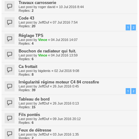
Travaux carrosserie
Last post by
roger david
«
10 Jul 2016 8:44
Replies:
2
Code 43
Last post by
JeffDuf
«
07 Jul 2016 7:54
Replies:
20
1
2
Réglage TPS
Last post by
Vince
«
04 Jul 2016 14:07
Replies:
4
Bouchon de radiateur qui fuit.
Last post by
Vince
«
04 Jul 2016 13:59
Replies:
6
Ca frottait
Last post by
bigdenis
«
02 Jul 2016 9:08
Replies:
8
Irrégularité régime moteur C4 84 crossfire
Last post by
JeffDuf
«
26 Jun 2016 0:45
Replies:
39
1
2
Tableau de bord
Last post by
JeffDuf
«
26 Jun 2016 0:13
Replies:
15
Fils pontés
Last post by
JeffDuf
«
09 Jun 2016 20:12
Replies:
6
Feux de détresse
Last post by
JeffDuf
«
03 Jun 2016 1:35
Replies:
2