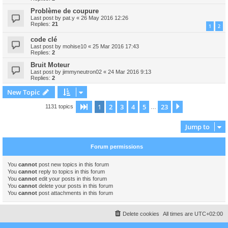
Problème de coupure
Last post by
pat.y
«
26 May 2016 12:26
Replies:
21
1
2
code clé
Last post by
mohise10
«
25 Mar 2016 17:43
Replies:
2
Bruit Moteur
Last post by
jimmyneutron02
«
24 Mar 2016 9:13
Replies:
2
New Topic
1
2
3
4
5
23
Page
1
of
23
Next
1131 topics
…
Jump to
Forum permissions
You
cannot
post new topics in this forum
You
cannot
reply to topics in this forum
You
cannot
edit your posts in this forum
You
cannot
delete your posts in this forum
You
cannot
post attachments in this forum
Delete cookies
All times are
UTC+02:00