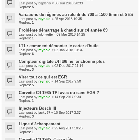
Last post by
bigdenis
«
06 Jun 2018 20:33
Replies:
5
Variations de régimes au ralenti de 700 a 1500 t/min et SES
Last post by
reynald
«
25 Apr 2018 10:35
Replies:
1
Problème démarrage à chaud sur c4 année 89
Last post by
lolo_vette
«
09 Mar 2018 14:25
Replies:
1
LT1 : comment démonter le carter d'huile
Last post by
reynald
«
02 Jan 2018 13:34
Replies:
6
Compteur digitale c4 lt98 ne fonctionne plus
Last post by
reynald
«
02 Dec 2017 21:14
Replies:
3
Virer tout ce qui est EGR
Last post by
reynald
«
14 Sep 2017 9:50
Replies:
5
Corvette C4 1985 TPI avec ou sans EGR ?
Last post by
reynald
«
14 Sep 2017 9:34
Replies:
1
Injecteurs Bosch III
Last post by
jacky67
«
10 Sep 2017 3:37
Replies:
3
Ligne d'échappement
Last post by
reynald
«
25 Aug 2017 10:26
Replies:
1
Corvette C4 1985. Casse tête