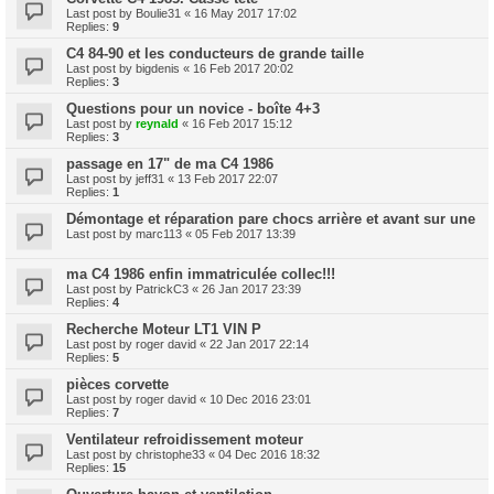
Last post by
Boulie31
«
16 May 2017 17:02
Replies:
9
C4 84-90 et les conducteurs de grande taille
Last post by
bigdenis
«
16 Feb 2017 20:02
Replies:
3
Questions pour un novice - boîte 4+3
Last post by
reynald
«
16 Feb 2017 15:12
Replies:
3
passage en 17" de ma C4 1986
Last post by
jeff31
«
13 Feb 2017 22:07
Replies:
1
Démontage et réparation pare chocs arrière et avant sur une
Last post by
marc113
«
05 Feb 2017 13:39
ma C4 1986 enfin immatriculée collec!!!
Last post by
PatrickC3
«
26 Jan 2017 23:39
Replies:
4
Recherche Moteur LT1 VIN P
Last post by
roger david
«
22 Jan 2017 22:14
Replies:
5
pièces corvette
Last post by
roger david
«
10 Dec 2016 23:01
Replies:
7
Ventilateur refroidissement moteur
Last post by
christophe33
«
04 Dec 2016 18:32
Replies:
15