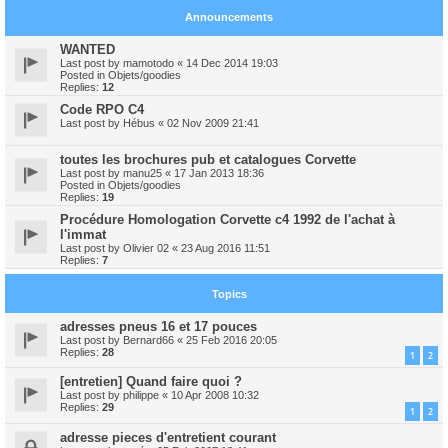
Announcements
WANTED
Last post by
mamotodo
«
14 Dec 2014 19:03
Posted in
Objets/goodies
Replies:
12
Code RPO C4
Last post by
Hébus
«
02 Nov 2009 21:41
toutes les brochures pub et catalogues Corvette
Last post by
manu25
«
17 Jan 2013 18:36
Posted in
Objets/goodies
Replies:
19
Procédure Homologation Corvette c4 1992 de l'achat à
l'immat
Last post by
Olivier 02
«
23 Aug 2016 11:51
Replies:
7
Topics
adresses pneus 16 et 17 pouces
Last post by
Bernard66
«
25 Feb 2016 20:05
Replies:
28
1
2
[entretien] Quand faire quoi ?
Last post by
philippe
«
10 Apr 2008 10:32
Replies:
29
1
2
adresse pieces d'entretient courant