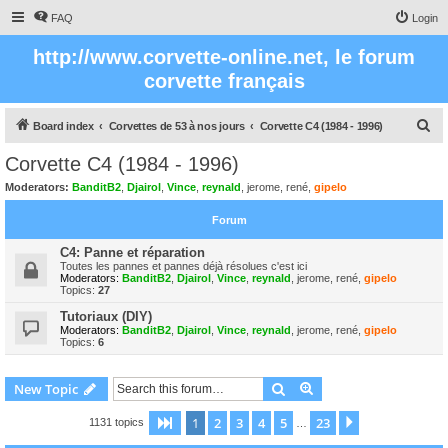
FAQ
Login
http://www.corvette-online.net, le forum
corvette français
S
Board index
Corvettes de 53 à nos jours
Corvette C4 (1984 - 1996)
e
Corvette C4 (1984 - 1996)
a
Moderators:
BanditB2
,
Djairol
,
Vince
,
reynald
,
jerome
,
rené
,
gipelo
r
Forum
c
h
C4: Panne et réparation
Toutes les pannes et pannes déjà résolues c'est ici
Moderators:
BanditB2
,
Djairol
,
Vince
,
reynald
,
jerome
,
rené
,
gipelo
Topics:
27
Tutoriaux (DIY)
Moderators:
BanditB2
,
Djairol
,
Vince
,
reynald
,
jerome
,
rené
,
gipelo
Topics:
6
Search
Advanced search
New Topic
1
2
3
4
5
23
Page
1
of
23
Next
1131 topics
…