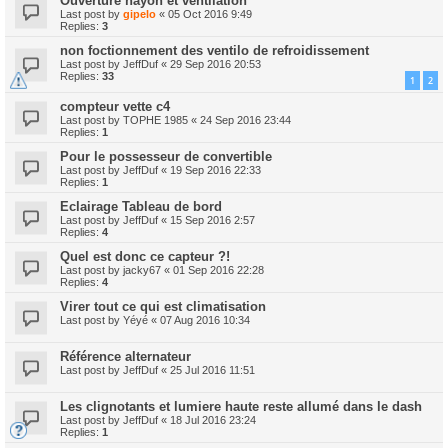
Ouverture hayon et ventilation
Last post by
gipelo
«
05 Oct 2016 9:49
Replies:
3
non foctionnement des ventilo de refroidissement
Last post by
JeffDuf
«
29 Sep 2016 20:53
Replies:
33
1
2
compteur vette c4
Last post by
TOPHE 1985
«
24 Sep 2016 23:44
Replies:
1
Pour le possesseur de convertible
Last post by
JeffDuf
«
19 Sep 2016 22:33
Replies:
1
Eclairage Tableau de bord
Last post by
JeffDuf
«
15 Sep 2016 2:57
Replies:
4
Quel est donc ce capteur ?!
Last post by
jacky67
«
01 Sep 2016 22:28
Replies:
4
Virer tout ce qui est climatisation
Last post by
Yéyé
«
07 Aug 2016 10:34
Référence alternateur
Last post by
JeffDuf
«
25 Jul 2016 11:51
Les clignotants et lumiere haute reste allumé dans le dash
Last post by
JeffDuf
«
18 Jul 2016 23:24
Replies:
1