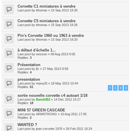
Corvette C1 miniatures à vendre
Last post by
tthomas
«
15 Sep 2013 19:30
Corvette C5 miniatures à vendre
Last post by
tthomas
«
15 Sep 2013 19:26
Pin's Corvette 1960 ou 1963 à vendre
Last post by
tthomas
«
15 Sep 2013 19:20
à défaut d'échelle 1...
Last post by
wesson
«
09 Aug 2013 9:05
Replies:
3
Présentation
Last post by
jfc
«
27 May 2013 9:58
Replies:
4
presentation
Last post by
manu25
«
18 May 2013 10:44
Replies:
61
1
2
3
4
sortie nouvelle corvette c4 autoart 1/18
Last post by
BanditB2
«
14 Dec 2012 15:27
Replies:
18
MINI 57 GREEN CASCADE
Last post by
ARMSTRONG
«
10 Aug 2011 17:05
Replies:
2
WANTED ?
Last post by
jean corvette 1976
«
28 Feb 2011 16:24