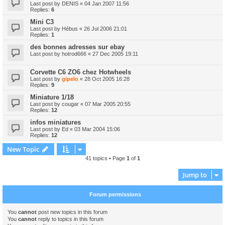
Last post by
DENIS
«
04 Jan 2007 11:56
Replies:
6
Mini C3
Last post by
Hébus
«
26 Jul 2006 21:01
Replies:
1
des bonnes adresses sur ebay
Last post by
hotrod666
«
27 Dec 2005 19:11
Corvette C6 ZO6 chez Hotwheels
Last post by
gipelo
«
28 Oct 2005 16:28
Replies:
9
Miniature 1/18
Last post by
cougar
«
07 Mar 2005 20:55
Replies:
12
infos miniatures
Last post by
Ed
«
03 Mar 2004 15:06
Replies:
12
New Topic
41 topics • Page
1
of
1
Jump to
Forum permissions
You
cannot
post new topics in this forum
You
cannot
reply to topics in this forum