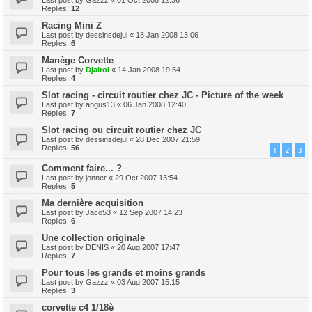
Replies:
12
Racing Mini Z
Last post by
dessinsdejul
«
18 Jan 2008 13:06
Replies:
6
Manège Corvette
Last post by
Djairol
«
14 Jan 2008 19:54
Replies:
4
Slot racing - circuit routier chez JC - Picture of the week
Last post by
angus13
«
06 Jan 2008 12:40
Replies:
7
Slot racing ou circuit routier chez JC
Last post by
dessinsdejul
«
28 Dec 2007 21:59
Replies:
56
1
2
3
Comment faire... ?
Last post by
jonner
«
29 Oct 2007 13:54
Replies:
5
Ma dernière acquisition
Last post by
Jaco53
«
12 Sep 2007 14:23
Replies:
6
Une collection originale
Last post by
DENIS
«
20 Aug 2007 17:47
Replies:
7
Pour tous les grands et moins grands
Last post by
Gazzz
«
03 Aug 2007 15:15
Replies:
3
corvette c4 1/18è