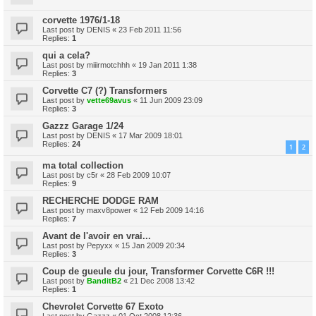
corvette 1976/1-18
Last post by
DENIS
«
23 Feb 2011 11:56
Replies:
1
qui a cela?
Last post by
miiirmotchhh
«
19 Jan 2011 1:38
Replies:
3
Corvette C7 (?) Transformers
Last post by
vette69avus
«
11 Jun 2009 23:09
Replies:
3
Gazzz Garage 1/24
Last post by
DENIS
«
17 Mar 2009 18:01
Replies:
24
1
2
ma total collection
Last post by
c5r
«
28 Feb 2009 10:07
Replies:
9
RECHERCHE DODGE RAM
Last post by
maxv8power
«
12 Feb 2009 14:16
Replies:
7
Avant de l'avoir en vrai...
Last post by
Pepyxx
«
15 Jan 2009 20:34
Replies:
3
Coup de gueule du jour, Transformer Corvette C6R !!!
Last post by
BanditB2
«
21 Dec 2008 13:42
Replies:
1
Chevrolet Corvette 67 Exoto
Last post by
Gazzz
«
01 Oct 2008 12:36