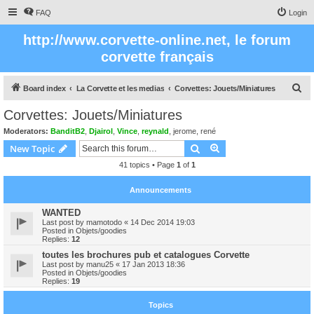
FAQ
Login
http://www.corvette-online.net, le forum
corvette français
S
Board index
La Corvette et les medias
Corvettes: Jouets/Miniatures
e
Corvettes: Jouets/Miniatures
a
Moderators:
BanditB2
,
Djairol
,
Vince
,
reynald
,
jerome
,
rené
r
Search
Advanced search
New Topic
c
41 topics • Page
1
of
1
h
Announcements
WANTED
Last post by
mamotodo
«
14 Dec 2014 19:03
Posted in
Objets/goodies
Replies:
12
toutes les brochures pub et catalogues Corvette
Last post by
manu25
«
17 Jan 2013 18:36
Posted in
Objets/goodies
Replies:
19
Topics