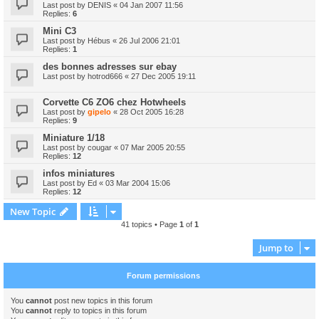
Last post by
DENIS
«
04 Jan 2007 11:56
Replies:
6
Mini C3
Last post by
Hébus
«
26 Jul 2006 21:01
Replies:
1
des bonnes adresses sur ebay
Last post by
hotrod666
«
27 Dec 2005 19:11
Corvette C6 ZO6 chez Hotwheels
Last post by
gipelo
«
28 Oct 2005 16:28
Replies:
9
Miniature 1/18
Last post by
cougar
«
07 Mar 2005 20:55
Replies:
12
infos miniatures
Last post by
Ed
«
03 Mar 2004 15:06
Replies:
12
New Topic
41 topics • Page
1
of
1
Jump to
Forum permissions
You
cannot
post new topics in this forum
You
cannot
reply to topics in this forum