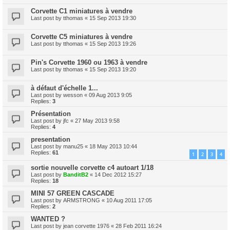
Corvette C1 miniatures à vendre
Last post by
tthomas
«
15 Sep 2013 19:30
Corvette C5 miniatures à vendre
Last post by
tthomas
«
15 Sep 2013 19:26
Pin's Corvette 1960 ou 1963 à vendre
Last post by
tthomas
«
15 Sep 2013 19:20
à défaut d'échelle 1...
Last post by
wesson
«
09 Aug 2013 9:05
Replies:
3
Présentation
Last post by
jfc
«
27 May 2013 9:58
Replies:
4
presentation
Last post by
manu25
«
18 May 2013 10:44
Replies:
61
1
2
3
4
sortie nouvelle corvette c4 autoart 1/18
Last post by
BanditB2
«
14 Dec 2012 15:27
Replies:
18
MINI 57 GREEN CASCADE
Last post by
ARMSTRONG
«
10 Aug 2011 17:05
Replies:
2
WANTED ?
Last post by
jean corvette 1976
«
28 Feb 2011 16:24