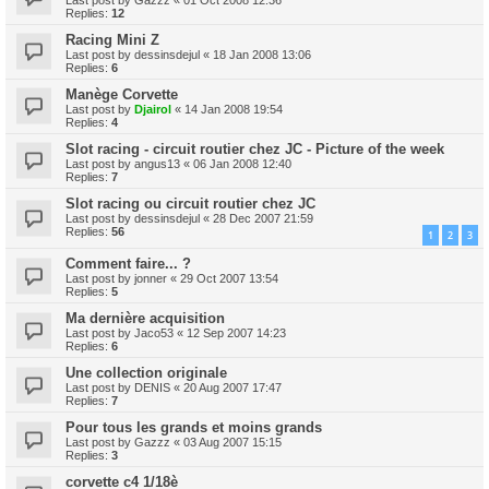
Replies:
12
Racing Mini Z
Last post by
dessinsdejul
«
18 Jan 2008 13:06
Replies:
6
Manège Corvette
Last post by
Djairol
«
14 Jan 2008 19:54
Replies:
4
Slot racing - circuit routier chez JC - Picture of the week
Last post by
angus13
«
06 Jan 2008 12:40
Replies:
7
Slot racing ou circuit routier chez JC
Last post by
dessinsdejul
«
28 Dec 2007 21:59
Replies:
56
1
2
3
Comment faire... ?
Last post by
jonner
«
29 Oct 2007 13:54
Replies:
5
Ma dernière acquisition
Last post by
Jaco53
«
12 Sep 2007 14:23
Replies:
6
Une collection originale
Last post by
DENIS
«
20 Aug 2007 17:47
Replies:
7
Pour tous les grands et moins grands
Last post by
Gazzz
«
03 Aug 2007 15:15
Replies:
3
corvette c4 1/18è