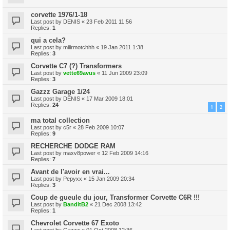
corvette 1976/1-18
Last post by
DENIS
«
23 Feb 2011 11:56
Replies:
1
qui a cela?
Last post by
miiirmotchhh
«
19 Jan 2011 1:38
Replies:
3
Corvette C7 (?) Transformers
Last post by
vette69avus
«
11 Jun 2009 23:09
Replies:
3
Gazzz Garage 1/24
Last post by
DENIS
«
17 Mar 2009 18:01
Replies:
24
1
2
ma total collection
Last post by
c5r
«
28 Feb 2009 10:07
Replies:
9
RECHERCHE DODGE RAM
Last post by
maxv8power
«
12 Feb 2009 14:16
Replies:
7
Avant de l'avoir en vrai...
Last post by
Pepyxx
«
15 Jan 2009 20:34
Replies:
3
Coup de gueule du jour, Transformer Corvette C6R !!!
Last post by
BanditB2
«
21 Dec 2008 13:42
Replies:
1
Chevrolet Corvette 67 Exoto
Last post by
Gazzz
«
01 Oct 2008 12:36