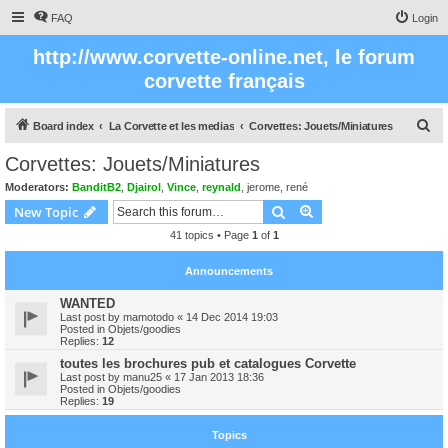
FAQ
Login
http://www.corvette-online.net, le forum
corvette français
S
Board index
La Corvette et les medias
Corvettes: Jouets/Miniatures
e
Corvettes: Jouets/Miniatures
a
Moderators:
BanditB2
,
Djairol
,
Vince
,
reynald
,
jerome
,
rené
r
Search
Advanced search
New Topic
c
41 topics • Page
1
of
1
h
Announcements
WANTED
Last post by
mamotodo
«
14 Dec 2014 19:03
Posted in
Objets/goodies
Replies:
12
toutes les brochures pub et catalogues Corvette
Last post by
manu25
«
17 Jan 2013 18:36
Posted in
Objets/goodies
Replies:
19
Topics