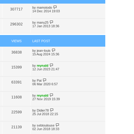
by
mamotodo
307717
14 Dec 2014 19:03
by
manu25
296302
17 Jan 2013 18:36
VIEWS
LAST POST
by
jean-louis
36838
15 Aug 2024 15:36
by
reynald
15399
12 Jun 2023 21:47
by
Pat
63391
06 Mar 2020 6:57
by
reynald
11608
27 Nov 2019 15:39
by
Didier78
22599
25 Jul 2018 22:15
by
sebtoulouse
21139
02 Jun 2018 18:33