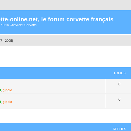
te-online.net, le forum corvette français
 sur la Chevrolet Corvette
7 - 2005)
TOPICS
0
d
,
gipelo
0
d
,
gipelo
ed search
REPLIES