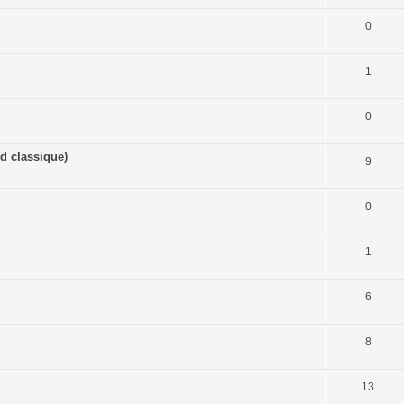
0
1
0
d classique)
9
0
1
6
8
13