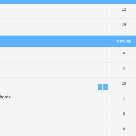
12
19
REPLIES
4
5
28
1
2
éborde
1
0
0