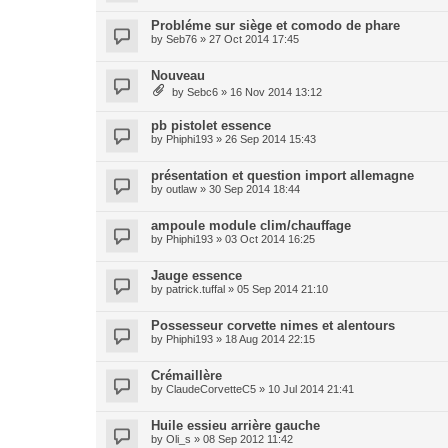
Probléme sur siège et comodo de phare
by
Seb76
» 27 Oct 2014 17:45
Nouveau
by
Sebc6
» 16 Nov 2014 13:12
pb pistolet essence
by
Phiphi193
» 26 Sep 2014 15:43
présentation et question import allemagne
by
outlaw
» 30 Sep 2014 18:44
ampoule module clim/chauffage
by
Phiphi193
» 03 Oct 2014 16:25
Jauge essence
by
patrick.tuffal
» 05 Sep 2014 21:10
Possesseur corvette nimes et alentours
by
Phiphi193
» 18 Aug 2014 22:15
Crémaillère
by
ClaudeCorvetteC5
» 10 Jul 2014 21:41
Huile essieu arrière gauche
by
Oli_s
» 08 Sep 2012 11:42