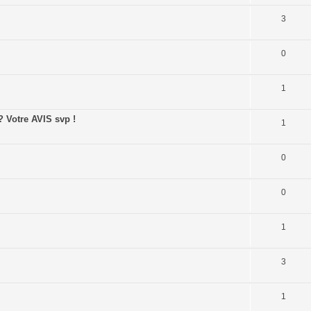
3
0
1
 Votre AVIS svp !
1
0
0
1
3
1