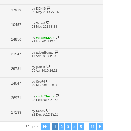
by
DENIS
27919
05 May 2013 22:16
by
Seb76
10457
03 May 2013 8:54
by
vette69avus
14856
21 Apr 2013 12:48
by
auberttignac
21547
14 Apr 2013 1:10
by
globus
29731
03 Apr 2013 14:21
by
Seb76
14047
22 Mar 2013 18:58
by
vette69avus
26971
02 Feb 2013 21:52
by
Seb76
17133
21 Dec 2012 19:16
1
2
3
4
5
11
Page
1
of
11
Next
517 topics
…