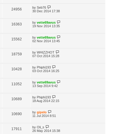
by
Seb76
24956
30 Dec 2014 17:38
by
vette69avus
16363
19 Nov 2014 13:35
by
vette69avus
15562
02 Nov 2014 13:45
by
WHIZZHOT
18759
07 Oct 2014 15:28
by
Phiphi193
10428
03 Oct 2014 16:25
by
vette69avus
11052
13 Sep 2014 9:42
by
Phiphi193
10689
18 Aug 2014 22:15
by
gipelo
10690
11 Jul 2014 8:51
by
Oli_s
17911
26 May 2014 15:38