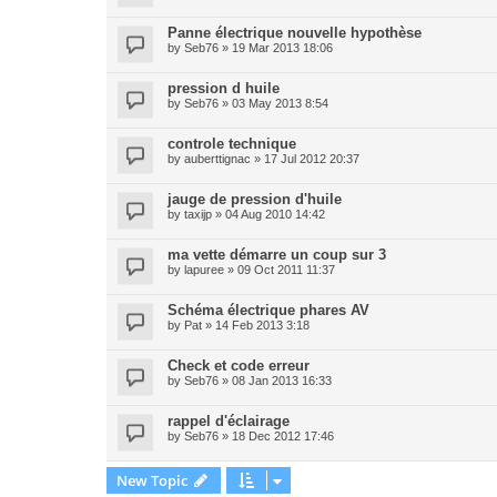
Panne électrique nouvelle hypothèse
by
Seb76
» 19 Mar 2013 18:06
pression d huile
by
Seb76
» 03 May 2013 8:54
controle technique
by
auberttignac
» 17 Jul 2012 20:37
jauge de pression d'huile
by
taxijp
» 04 Aug 2010 14:42
ma vette démarre un coup sur 3
by
lapuree
» 09 Oct 2011 11:37
Schéma électrique phares AV
by
Pat
» 14 Feb 2013 3:18
Check et code erreur
by
Seb76
» 08 Jan 2013 16:33
rappel d'éclairage
by
Seb76
» 18 Dec 2012 17:46
New Topic