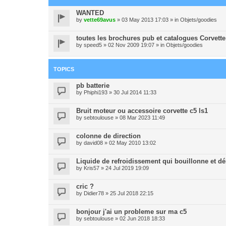
WANTED
by
vette69avus
» 03 May 2013 17:03 » in
Objets/goodies
toutes les brochures pub et catalogues Corvette
by
speed5
» 02 Nov 2009 19:07 » in
Objets/goodies
TOPICS
pb batterie
by
Phiphi193
» 30 Jul 2014 11:33
Bruit moteur ou accessoire corvette c5 ls1
by
sebtoulouse
» 08 Mar 2023 11:49
colonne de direction
by
david08
» 02 May 2010 13:02
Liquide de refroidissement qui bouillonne et d
by
Kris57
» 24 Jul 2019 19:09
cric ?
by
Didier78
» 25 Jul 2018 22:15
bonjour j'ai un probleme sur ma c5
by
sebtoulouse
» 02 Jun 2018 18:33