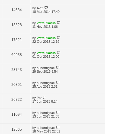
by
AVC
14684
18 Mar 2014 17:49
by
vette69avus
13828
11 Nov 2013 1:06
by
vette69avus
17521
22 Oct 2013 12:19
by
vette69avus
69938
01 Oct 2013 12:00
by
auberttignac
23743
29 Sep 2013 9:54
by
auberttignac
20891
25 Aug 2013 2:31
by
Pat
26722
17 Jun 2013 8:14
by
auberttignac
11094
13 Jun 2013 21:33
by
auberttignac
12565
18 May 2013 22:51