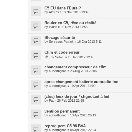
C5 EU dans l'Eure ?
by
Alex73
» 13 Nov 2013 19:43
Rouler en C5, rêve ou réalité.
by
loal35
» 02 Nov 2013 11:53
Blocage sécurité
by
Serveaux Patrick
» 16 Oct 2013 5:11
Clim et code erreur
by
Seb76
» 15 Jan 2012 12:43
changement compresseur de clim
by
auberttignac
» 23 Aug 2013 22:06
apres changement batterie autoradio loc
by
auberttignac
» 10 Apr 2011 11:09
(clos) feux de jour / clignotant à led
by
Pat
» 26 Feb 2012 21:38
ventilos permanent
by
auberttignac
» 13 Apr 2013 20:19
reprog pcm C5 98 BVA
by
auberttignac
» 08 Apr 2013 22:24