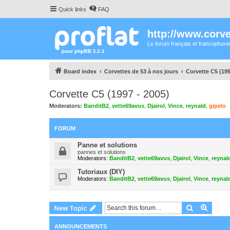
Quick links
FAQ
http://www.corvet
Le forum français et francophone
Board index
Corvettes de 53 à nos jours
Corvette C5 (199
Corvette C5 (1997 - 2005)
Moderators:
BanditB2
,
vette69avus
,
Djairol
,
Vince
,
reynald
,
gipelo
FORUM
Panne et solutions
pannes et solutions
Moderators:
BanditB2
,
vette69avus
,
Djairol
,
Vince
,
reynal
Tutoriaux (DIY)
Moderators:
BanditB2
,
vette69avus
,
Djairol
,
Vince
,
reynal
Search
Advanc
New Topic
ANNOUNCEMENTS