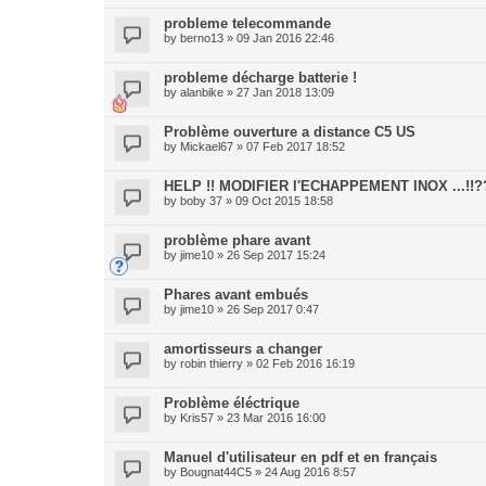
probleme telecommande
by
berno13
» 09 Jan 2016 22:46
probleme décharge batterie !
by
alanbike
» 27 Jan 2018 13:09
Problème ouverture a distance C5 US
by
Mickael67
» 07 Feb 2017 18:52
HELP !! MODIFIER l'ECHAPPEMENT INOX ...!!??
by
boby 37
» 09 Oct 2015 18:58
problème phare avant
by
jime10
» 26 Sep 2017 15:24
Phares avant embués
by
jime10
» 26 Sep 2017 0:47
amortisseurs a changer
by
robin thierry
» 02 Feb 2016 16:19
Problème éléctrique
by
Kris57
» 23 Mar 2016 16:00
Manuel d'utilisateur en pdf et en français
by
Bougnat44C5
» 24 Aug 2016 8:57