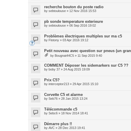
recherche bouton du poste radio
by
sebtoulouse
» 12 Nov 2016 15:53
pb sonde temperature exterieure
by
sebtoulouse
» 06 Sep 2016 19:02
Problèmes électriques multiples sur ma c5
by
Flotony
» 03 Apr 2016 19:12
Petit nouveau avec question sur pneus (un gran
by
Bougnat44C5
» 11 Sep 2015 9:40
COMMENT Déposer les sidemarkers sur C5 ??
by
boby 37
» 24 Aug 2015 19:09
Prix C5?
by
interceptor213
» 29 Apr 2015 15:10
Corvette C5 et alarme
by
Seb76
» 28 Jan 2015 13:24
Télécommande c5
by
Sebc6
» 18 Nov 2014 18:41
Démarre plus !!
by
AVC
» 28 Dec 2013 19:41