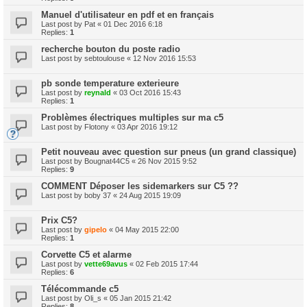
Manuel d'utilisateur en pdf et en français
Last post by
Pat
«
01 Dec 2016 6:18
Replies:
1
recherche bouton du poste radio
Last post by
sebtoulouse
«
12 Nov 2016 15:53
pb sonde temperature exterieure
Last post by
reynald
«
03 Oct 2016 15:43
Replies:
1
Problèmes électriques multiples sur ma c5
Last post by
Flotony
«
03 Apr 2016 19:12
Petit nouveau avec question sur pneus (un grand classique)
Last post by
Bougnat44C5
«
26 Nov 2015 9:52
Replies:
9
COMMENT Déposer les sidemarkers sur C5 ??
Last post by
boby 37
«
24 Aug 2015 19:09
Prix C5?
Last post by
gipelo
«
04 May 2015 22:00
Replies:
1
Corvette C5 et alarme
Last post by
vette69avus
«
02 Feb 2015 17:44
Replies:
6
Télécommande c5
Last post by
Oli_s
«
05 Jan 2015 21:42
Replies:
8