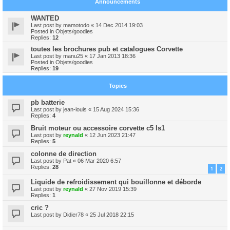
Announcements
WANTED
Last post by
mamotodo
«
14 Dec 2014 19:03
Posted in
Objets/goodies
Replies:
12
toutes les brochures pub et catalogues Corvette
Last post by
manu25
«
17 Jan 2013 18:36
Posted in
Objets/goodies
Replies:
19
Topics
pb batterie
Last post by
jean-louis
«
15 Aug 2024 15:36
Replies:
4
Bruit moteur ou accessoire corvette c5 ls1
Last post by
reynald
«
12 Jun 2023 21:47
Replies:
5
colonne de direction
Last post by
Pat
«
06 Mar 2020 6:57
Replies:
28
1
2
Liquide de refroidissement qui bouillonne et déborde
Last post by
reynald
«
27 Nov 2019 15:39
Replies:
1
cric ?
Last post by
Didier78
«
25 Jul 2018 22:15