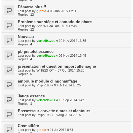
Démarre plus !!
Last post by
gipelo
«
05 Jan 2015 17:11
Replies:
13
Probléme sur siège et comodo de phare
Last post by
Seb76
«
30 Dec 2014 17:38
Replies:
12
Nouveau
Last post by
vette69avus
«
19 Nov 2014 13:35
Replies:
4
pb pistolet essence
Last post by
vette69avus
«
02 Nov 2014 13:45
Replies:
4
présentation et question import allemagne
Last post by
WHIZZHOT
«
07 Oct 2014 15:28
Replies:
6
ampoule module clim/chauffage
Last post by
Phiphi193
«
03 Oct 2014 16:25
Jauge essence
Last post by
vette69avus
«
13 Sep 2014 9:42
Replies:
1
Possesseur corvette nimes et alentours
Last post by
Phiphi193
«
18 Aug 2014 22:15
Crémaillère
Last post by
gipelo
«
11 Jul 2014 8:51