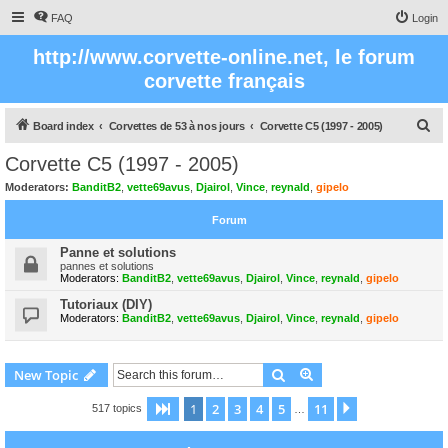
FAQ
Login
http://www.corvette-online.net, le forum
corvette français
S
Board index
Corvettes de 53 à nos jours
Corvette C5 (1997 - 2005)
e
Corvette C5 (1997 - 2005)
a
Moderators:
BanditB2
,
vette69avus
,
Djairol
,
Vince
,
reynald
,
gipelo
r
Forum
c
h
Panne et solutions
pannes et solutions
Moderators:
BanditB2
,
vette69avus
,
Djairol
,
Vince
,
reynald
,
gipelo
Tutoriaux (DIY)
Moderators:
BanditB2
,
vette69avus
,
Djairol
,
Vince
,
reynald
,
gipelo
Search
Advanced search
New Topic
1
2
3
4
5
11
Page
1
of
11
Next
517 topics
…