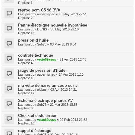
Replies:
1
reprog pcm C5 98 BVA
Last post by
auberttignac
«
18 May 2013 22:51
Replies:
2
Panne électrique nouvelle hypothèse
Last post by
DENIS
«
05 May 2013 22:16
Replies:
15
pression d huile
Last post by
Seb76
«
03 May 2013 8:54
controle technique
Last post by
vette69avus
«
21 Apr 2013 12:48
Replies:
4
jauge de pression d'huile
Last post by
auberttignac
«
14 Apr 2013 1:10
Replies:
10
ma vette démarre un coup sur 3
Last post by
globus
«
03 Apr 2013 14:21
Replies:
17
Schéma électrique phares AV
Last post by
Seb76
«
22 Mar 2013 18:58
Replies:
3
Check et code erreur
Last post by
vette69avus
«
02 Feb 2013 21:52
Replies:
16
rappel d'éclairage
Last post by
Seb76
«
21 Dec 2012 19:16