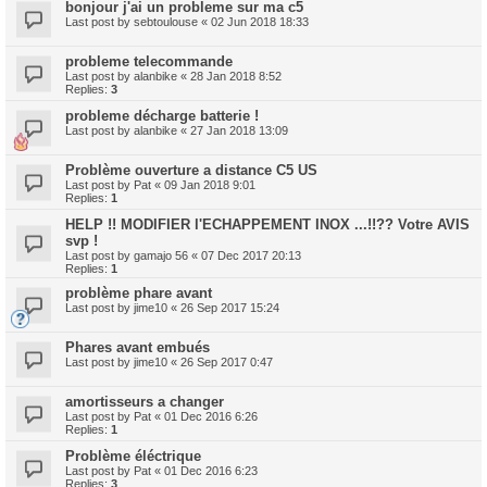
bonjour j'ai un probleme sur ma c5
Last post by
sebtoulouse
«
02 Jun 2018 18:33
probleme telecommande
Last post by
alanbike
«
28 Jan 2018 8:52
Replies:
3
probleme décharge batterie !
Last post by
alanbike
«
27 Jan 2018 13:09
Problème ouverture a distance C5 US
Last post by
Pat
«
09 Jan 2018 9:01
Replies:
1
HELP !! MODIFIER l'ECHAPPEMENT INOX ...!!?? Votre AVIS
svp !
Last post by
gamajo 56
«
07 Dec 2017 20:13
Replies:
1
problème phare avant
Last post by
jime10
«
26 Sep 2017 15:24
Phares avant embués
Last post by
jime10
«
26 Sep 2017 0:47
amortisseurs a changer
Last post by
Pat
«
01 Dec 2016 6:26
Replies:
1
Problème éléctrique
Last post by
Pat
«
01 Dec 2016 6:23
Replies:
3