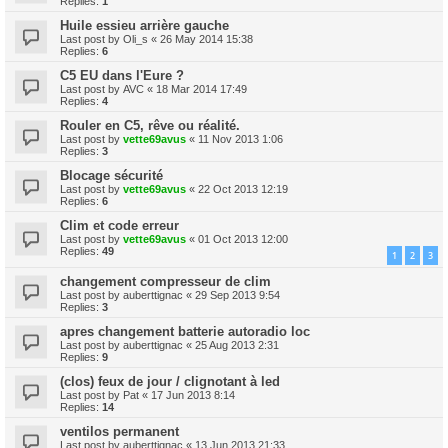
Replies:
1
Huile essieu arrière gauche
Last post by
Oli_s
«
26 May 2014 15:38
Replies:
6
C5 EU dans l'Eure ?
Last post by
AVC
«
18 Mar 2014 17:49
Replies:
4
Rouler en C5, rêve ou réalité.
Last post by
vette69avus
«
11 Nov 2013 1:06
Replies:
3
Blocage sécurité
Last post by
vette69avus
«
22 Oct 2013 12:19
Replies:
6
Clim et code erreur
Last post by
vette69avus
«
01 Oct 2013 12:00
Replies:
49
1
2
3
changement compresseur de clim
Last post by
auberttignac
«
29 Sep 2013 9:54
Replies:
3
apres changement batterie autoradio loc
Last post by
auberttignac
«
25 Aug 2013 2:31
Replies:
9
(clos) feux de jour / clignotant à led
Last post by
Pat
«
17 Jun 2013 8:14
Replies:
14
ventilos permanent
Last post by
auberttignac
«
13 Jun 2013 21:33