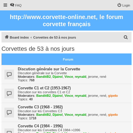
FAQ
Login
http://www.corvette-online.net, le forum
corvette français
S
Board index
Corvettes de 53 à nos jours
e
Corvettes de 53 à nos jours
a
r
Forum
c
Discution générale sur la Corvette
h
Discution générale sur la Corvette
Moderators:
BanditB2
,
Djairol
,
Vince
,
reynald
,
jerome
,
rené
Topics:
768
Corvette C1 et C2 (1953-1967)
Discution sur les corvettes C1 et C2
Moderators:
BanditB2
,
Djairol
,
Vince
,
reynald
,
jerome
,
rené
,
gipelo
Topics:
40
Corvette C3 (1968 - 1982)
Discution sur les Corvettes C3
Moderators:
BanditB2
,
Djairol
,
Vince
,
reynald
,
jerome
,
rené
,
gipelo
Topics:
1718
Corvette C4 (1984 - 1996)
Discution sur les Corvettes C4 1984->1996