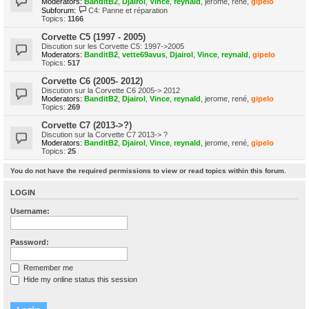
Moderators:
BanditB2
,
Djairol
,
Vince
,
reynald
,
jerome
,
rené
,
gipelo
Subforum:
C4: Panne et réparation
Topics:
1166
Corvette C5 (1997 - 2005)
Discution sur les Corvette C5: 1997->2005
Moderators:
BanditB2
,
vette69avus
,
Djairol
,
Vince
,
reynald
,
gipelo
Topics:
517
Corvette C6 (2005- 2012)
Discution sur la Corvette C6 2005-> 2012
Moderators:
BanditB2
,
Djairol
,
Vince
,
reynald
,
jerome
,
rené
,
gipelo
Topics:
269
Corvette C7 (2013->?)
Discution sur la Corvette C7 2013-> ?
Moderators:
BanditB2
,
Djairol
,
Vince
,
reynald
,
jerome
,
rené
,
gipelo
Topics:
25
You do not have the required permissions to view or read topics within this forum.
LOGIN
Username:
Password:
Remember me
Hide my online status this session