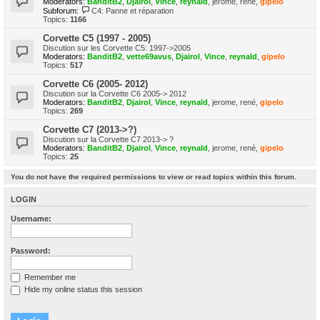
Moderators:
BanditB2
,
Djairol
,
Vince
,
reynald
,
jerome
,
rené
,
gipelo
Subforum:
C4: Panne et réparation
Topics:
1166
Corvette C5 (1997 - 2005)
Discution sur les Corvette C5: 1997->2005
Moderators:
BanditB2
,
vette69avus
,
Djairol
,
Vince
,
reynald
,
gipelo
Topics:
517
Corvette C6 (2005- 2012)
Discution sur la Corvette C6 2005-> 2012
Moderators:
BanditB2
,
Djairol
,
Vince
,
reynald
,
jerome
,
rené
,
gipelo
Topics:
269
Corvette C7 (2013->?)
Discution sur la Corvette C7 2013-> ?
Moderators:
BanditB2
,
Djairol
,
Vince
,
reynald
,
jerome
,
rené
,
gipelo
Topics:
25
You do not have the required permissions to view or read topics within this forum.
LOGIN
Username:
Password:
Remember me
Hide my online status this session