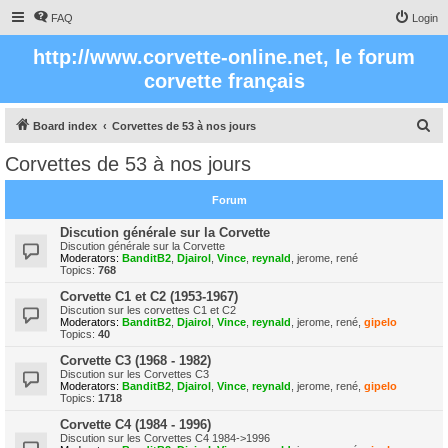
FAQ
Login
http://www.corvette-online.net, le forum
corvette français
S
Board index
Corvettes de 53 à nos jours
e
Corvettes de 53 à nos jours
a
r
Forum
c
Discution générale sur la Corvette
h
Discution générale sur la Corvette
Moderators:
BanditB2
,
Djairol
,
Vince
,
reynald
,
jerome
,
rené
Topics:
768
Corvette C1 et C2 (1953-1967)
Discution sur les corvettes C1 et C2
Moderators:
BanditB2
,
Djairol
,
Vince
,
reynald
,
jerome
,
rené
,
gipelo
Topics:
40
Corvette C3 (1968 - 1982)
Discution sur les Corvettes C3
Moderators:
BanditB2
,
Djairol
,
Vince
,
reynald
,
jerome
,
rené
,
gipelo
Topics:
1718
Corvette C4 (1984 - 1996)
Discution sur les Corvettes C4 1984->1996