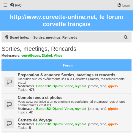
FAQ
Login
http://www.corvette-online.net, le forum
corvette français
S
Board index
Sorties, meetings, Rencards
e
Sorties, meetings, Rencards
a
Moderators:
vette69avus
,
Djairol
,
Vince
r
Forum
c
h
Preparation & annonce Sorties, meetings et rencards
Discution sur les événements liés à la Corvettes (salons, rassemblements
etc...)
Moderators:
BanditB2
,
Djairol
,
Vince
,
reynald
,
jerome
,
rené
,
gipelo
Topics:
476
Compte rendu et photos
Vous avez participé a un evenement et souhaitez faire partager vos photos,
commentaires c'est ICI
Moderators:
BanditB2
,
Djairol
,
Vince
,
reynald
,
jerome
,
rené
,
gipelo
Topics:
42
Carnets de Voyage
Moderators:
BanditB2
,
Djairol
,
Vince
,
reynald
,
jerome
,
rené
,
gipelo
Topics:
5