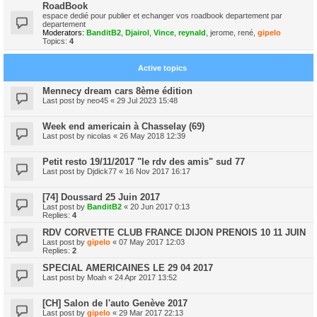
RoadBook
espace dedié pour publier et echanger vos roadbook departement par
departement
Moderators:
BanditB2
,
Djairol
,
Vince
,
reynald
,
jerome
,
rené
,
gipelo
Topics:
4
Active topics
Mennecy dream cars 8ème édition
Last post by
neo45
«
29 Jul 2023 15:48
Week end americain à Chasselay (69)
Last post by
nicolas
«
26 May 2018 12:39
Petit resto 19/11/2017 "le rdv des amis" sud 77
Last post by
Djdick77
«
16 Nov 2017 16:17
[74] Doussard 25 Juin 2017
Last post by
BanditB2
«
20 Jun 2017 0:13
Replies:
4
RDV CORVETTE CLUB FRANCE DIJON PRENOIS 10 11 JUIN
Last post by
gipelo
«
07 May 2017 12:03
Replies:
2
SPECIAL AMERICAINES LE 29 04 2017
Last post by
Moah
«
24 Apr 2017 13:52
[CH] Salon de l'auto Genève 2017
Last post by
gipelo
«
29 Mar 2017 22:13