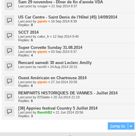
Sam 29 novembre - Dîner de fin d'année VDA
Last post by
cougar
«
21 Sep 2014 8:37
US Car Centre - Saint Denis de l'Hôtel (45) 14/09/2014
Last post by
gipelo
«
16 Sep 2014 8:39
Replies:
8
SCCT 2014
Last post by
calex_fr
«
12 Sep 2014 9:40
Replies:
6
Super Corvette Sunday 31.08.2014
Last post by
gipelo
«
03 Sep 2014 9:37
Replies:
4
Rencard samedi 30 aout Leclerc Amilly
Last post by
neo45
«
24 Aug 2014 20:31
Ouest Américain en Chartreuse 2014
Last post by
gipelo
«
27 Jul 2014 20:59
Replies:
6
REMPARTS HISTORIQUES DE VANNES - Juillet 2014
Last post by
El'Diablo
«
20 Jul 2014 21:19
Replies:
6
[38] Apprieu festival Country 5 Juillet 2014
Last post by
BanditB2
«
21 Jun 2014 20:56
Replies:
3
Jump to