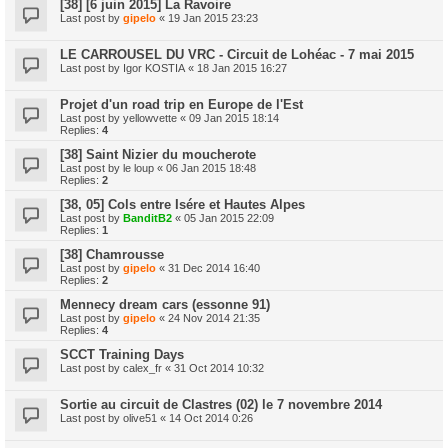
[38] [6 juin 2015] La Ravoire
Last post by
gipelo
«
19 Jan 2015 23:23
LE CARROUSEL DU VRC - Circuit de Lohéac - 7 mai 2015
Last post by
Igor KOSTIA
«
18 Jan 2015 16:27
Projet d'un road trip en Europe de l'Est
Last post by
yellowvette
«
09 Jan 2015 18:14
Replies:
4
[38] Saint Nizier du moucherote
Last post by
le loup
«
06 Jan 2015 18:48
Replies:
2
[38, 05] Cols entre Isére et Hautes Alpes
Last post by
BanditB2
«
05 Jan 2015 22:09
Replies:
1
[38] Chamrousse
Last post by
gipelo
«
31 Dec 2014 16:40
Replies:
2
Mennecy dream cars (essonne 91)
Last post by
gipelo
«
24 Nov 2014 21:35
Replies:
4
SCCT Training Days
Last post by
calex_fr
«
31 Oct 2014 10:32
Sortie au circuit de Clastres (02) le 7 novembre 2014
Last post by
olive51
«
14 Oct 2014 0:26