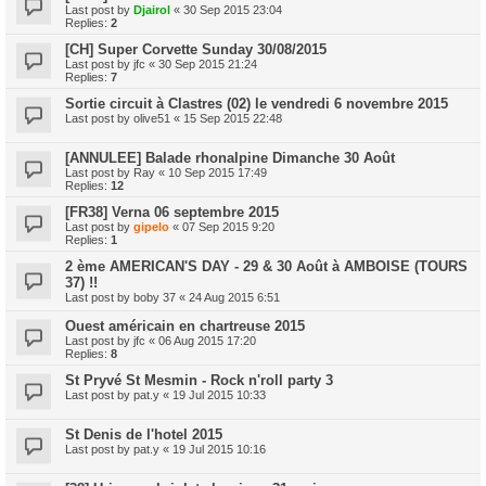
Last post by
Djairol
«
30 Sep 2015 23:04
Replies:
2
[CH] Super Corvette Sunday 30/08/2015
Last post by
jfc
«
30 Sep 2015 21:24
Replies:
7
Sortie circuit à Clastres (02) le vendredi 6 novembre 2015
Last post by
olive51
«
15 Sep 2015 22:48
[ANNULEE] Balade rhonalpine Dimanche 30 Août
Last post by
Ray
«
10 Sep 2015 17:49
Replies:
12
[FR38] Verna 06 septembre 2015
Last post by
gipelo
«
07 Sep 2015 9:20
Replies:
1
2 ème AMERICAN'S DAY - 29 & 30 Août à AMBOISE (TOURS
37) !!
Last post by
boby 37
«
24 Aug 2015 6:51
Ouest américain en chartreuse 2015
Last post by
jfc
«
06 Aug 2015 17:20
Replies:
8
St Pryvé St Mesmin - Rock n'roll party 3
Last post by
pat.y
«
19 Jul 2015 10:33
St Denis de l'hotel 2015
Last post by
pat.y
«
19 Jul 2015 10:16