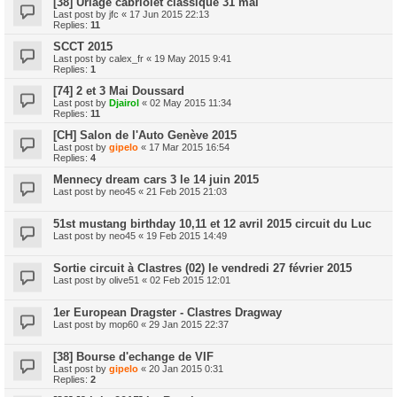
[38] Uriage cabriolet classique 31 mai
Last post by
jfc
«
17 Jun 2015 22:13
Replies:
11
SCCT 2015
Last post by
calex_fr
«
19 May 2015 9:41
Replies:
1
[74] 2 et 3 Mai Doussard
Last post by
Djairol
«
02 May 2015 11:34
Replies:
11
[CH] Salon de l'Auto Genève 2015
Last post by
gipelo
«
17 Mar 2015 16:54
Replies:
4
Mennecy dream cars 3 le 14 juin 2015
Last post by
neo45
«
21 Feb 2015 21:03
51st mustang birthday 10,11 et 12 avril 2015 circuit du Luc
Last post by
neo45
«
19 Feb 2015 14:49
Sortie circuit à Clastres (02) le vendredi 27 février 2015
Last post by
olive51
«
02 Feb 2015 12:01
1er European Dragster - Clastres Dragway
Last post by
mop60
«
29 Jan 2015 22:37
[38] Bourse d'echange de VIF
Last post by
gipelo
«
20 Jan 2015 0:31
Replies:
2