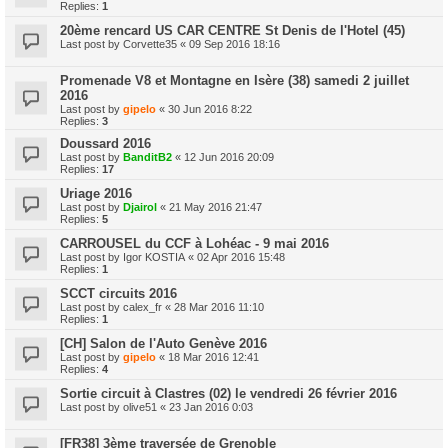
Replies:
1
20ème rencard US CAR CENTRE St Denis de l'Hotel (45)
Last post by
Corvette35
«
09 Sep 2016 18:16
Promenade V8 et Montagne en Isère (38) samedi 2 juillet
2016
Last post by
gipelo
«
30 Jun 2016 8:22
Replies:
3
Doussard 2016
Last post by
BanditB2
«
12 Jun 2016 20:09
Replies:
17
Uriage 2016
Last post by
Djairol
«
21 May 2016 21:47
Replies:
5
CARROUSEL du CCF à Lohéac - 9 mai 2016
Last post by
Igor KOSTIA
«
02 Apr 2016 15:48
Replies:
1
SCCT circuits 2016
Last post by
calex_fr
«
28 Mar 2016 11:10
Replies:
1
[CH] Salon de l'Auto Genève 2016
Last post by
gipelo
«
18 Mar 2016 12:41
Replies:
4
Sortie circuit à Clastres (02) le vendredi 26 février 2016
Last post by
olive51
«
23 Jan 2016 0:03
[FR38] 3ème traversée de Grenoble