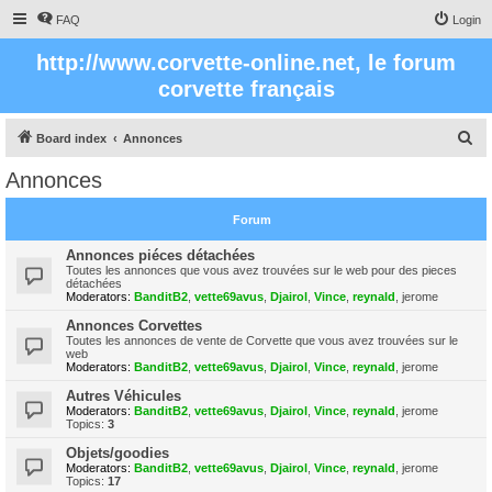
FAQ
Login
http://www.corvette-online.net, le forum
corvette français
S
Board index
Annonces
e
Annonces
a
r
Forum
c
Annonces piéces détachées
h
Toutes les annonces que vous avez trouvées sur le web pour des pieces
détachées
Moderators:
BanditB2
,
vette69avus
,
Djairol
,
Vince
,
reynald
,
jerome
Annonces Corvettes
Toutes les annonces de vente de Corvette que vous avez trouvées sur le
web
Moderators:
BanditB2
,
vette69avus
,
Djairol
,
Vince
,
reynald
,
jerome
Autres Véhicules
Moderators:
BanditB2
,
vette69avus
,
Djairol
,
Vince
,
reynald
,
jerome
Topics:
3
Objets/goodies
Moderators:
BanditB2
,
vette69avus
,
Djairol
,
Vince
,
reynald
,
jerome
Topics:
17