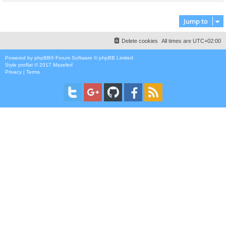
Jump to
Delete cookies
All times are
UTC+02:00
Powered by
phpBB
® Forum Software © phpBB Limited
Style
proflat
© 2017
Mazeltof
Privacy
|
Terms