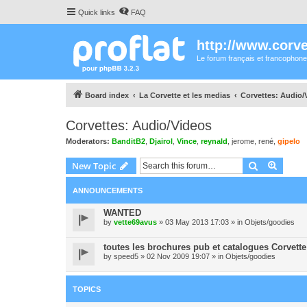
Quick links
FAQ
http://www.corvet
Le forum français et francophone
Board index
La Corvette et les medias
Corvettes: Audio/
Corvettes: Audio/Videos
Moderators:
BanditB2
,
Djairol
,
Vince
,
reynald
,
jerome
,
rené
,
gipelo
Search
Advanc
New Topic
ANNOUNCEMENTS
WANTED
by
vette69avus
» 03 May 2013 17:03 » in
Objets/goodies
toutes les brochures pub et catalogues Corvette
by
speed5
» 02 Nov 2009 19:07 » in
Objets/goodies
TOPICS