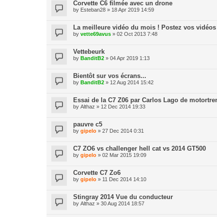
Corvette C6 filmée avec un drone
by
Esteban28
» 18 Apr 2019 14:59
La meilleure vidéo du mois ! Postez vos vidéos i
by
vette69avus
» 02 Oct 2013 7:48
Vettebeurk
by
BanditB2
» 04 Apr 2019 1:13
Bientôt sur vos écrans...
by
BanditB2
» 12 Aug 2014 15:42
Essai de la C7 Z06 par Carlos Lago de motortre
by
Althaz
» 12 Dec 2014 19:33
pauvre c5
by
gipelo
» 27 Dec 2014 0:31
C7 ZO6 vs challenger hell cat vs 2014 GT500
by
gipelo
» 02 Mar 2015 19:09
Corvette C7 Zo6
by
gipelo
» 11 Dec 2014 14:10
Stingray 2014 Vue du conducteur
by
Althaz
» 30 Aug 2014 18:57