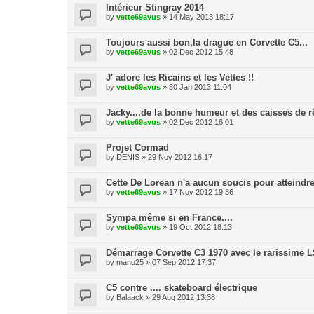
Intérieur Stingray 2014
by
vette69avus
» 14 May 2013 18:17
Toujours aussi bon,la drague en Corvette C5...
by
vette69avus
» 02 Dec 2012 15:48
J' adore les Ricains et les Vettes !!
by
vette69avus
» 30 Jan 2013 11:04
Jacky....de la bonne humeur et des caisses de rê
by
vette69avus
» 02 Dec 2012 16:01
Projet Cormad
by
DENIS
» 29 Nov 2012 16:17
Cette De Lorean n'a aucun soucis pour atteindre
by
vette69avus
» 17 Nov 2012 19:36
Sympa même si en France....
by
vette69avus
» 19 Oct 2012 18:13
Démarrage Corvette C3 1970 avec le rarissime L
by
manu25
» 07 Sep 2012 17:37
C5 contre .... skateboard électrique
by
Balaack
» 29 Aug 2012 13:38