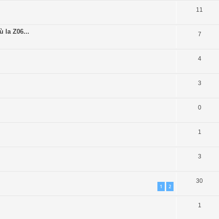
11
 la Z06...
7
4
3
0
1
3
30
1
2
1