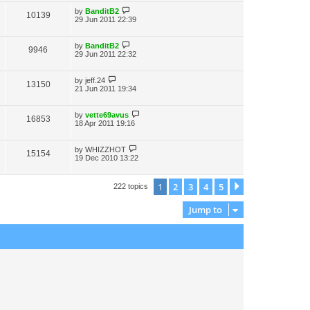
by
BanditB2
10139
29 Jun 2011 22:39
by
BanditB2
9946
29 Jun 2011 22:32
by
jeff.24
13150
21 Jun 2011 19:34
by
vette69avus
16853
18 Apr 2011 19:16
by
WHIZZHOT
15154
19 Dec 2010 13:22
1
2
3
4
5
Next
222 topics
Jump to