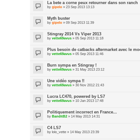
La bete a corne peux retourner dans son ranch
by
gipelo
» 23 Sep 2013 13:13
Myth buster
by
gipelo
» 09 Sep 2013 11:39
Stingray 2014 Vs Viper 2013
by
vette69avus
» 05 Sep 2013 11:18
Plus besoin de catbacks aftermarket avec le mo
by
vette69avus
» 05 Sep 2013 11:46
Burn sympa en Stingray !
by
vette69avus
» 31 May 2013 23:12
Une vidéo sympa !!
by
vette69avus
» 30 Nov 2012 21:43
Lucra LC470, powered by LS7
by
vette69avus
» 10 Jan 2013 17:48
Politiquement incorrect en France...
by
BanditB2
» 14 May 2013 14:31
C4 LS7
by
lolo_vette
» 14 May 2013 23:39