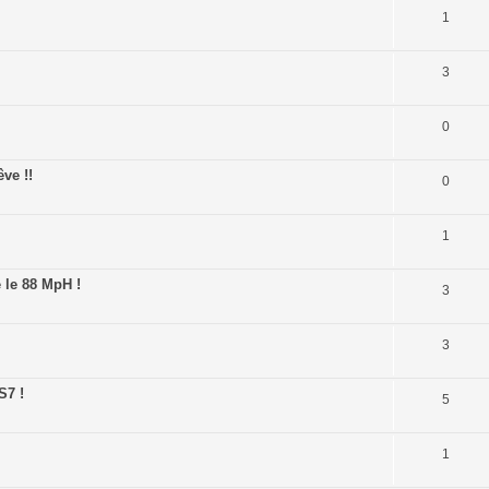
1
3
0
ve !!
0
1
 le 88 MpH !
3
3
S7 !
5
1