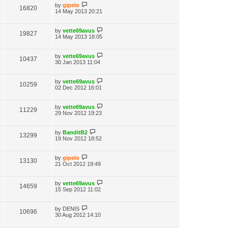
by
gipelo
16820
14 May 2013 20:21
by
vette69avus
19827
14 May 2013 18:05
by
vette69avus
10437
30 Jan 2013 11:04
by
vette69avus
10259
02 Dec 2012 16:01
by
vette69avus
11229
29 Nov 2012 19:23
by
BanditB2
13299
19 Nov 2012 18:52
by
gipelo
13130
21 Oct 2012 19:49
by
vette69avus
14659
15 Sep 2012 11:02
by
DENIS
10696
30 Aug 2012 14:10