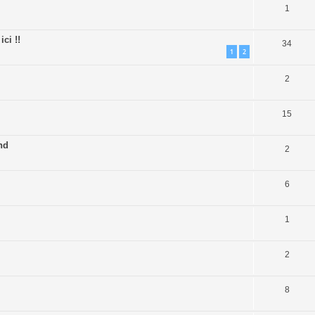
1
ci !!
34
1
2
2
15
nd
2
6
1
2
8