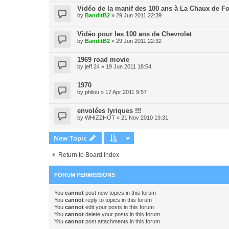
Vidéo de la manif des 100 ans à La Chaux de F
by
BanditB2
» 29 Jun 2011 22:39
Vidéo pour les 100 ans de Chevrolet
by
BanditB2
» 29 Jun 2011 22:32
1969 road movie
by
jeff.24
» 19 Jun 2011 18:54
1970
by
philou
» 17 Apr 2011 9:57
envolées lyriques !!!
by
WHIZZHOT
» 21 Nov 2010 19:31
New Topic
Return to Board Index
FORUM PERMISSIONS
You
cannot
post new topics in this forum
You
cannot
reply to topics in this forum
You
cannot
edit your posts in this forum
You
cannot
delete your posts in this forum
You
cannot
post attachments in this forum