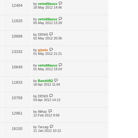
by
vette69avus
12404
18 May 2012 14:46
by
vette69avus
11620
05 May 2012 13:28
by
DENIS
10689
02 May 2012 20:36
by
gipelo
13332
01 May 2012 21:21
by
vette69avus
10649
01 May 2012 19:24
by
BanditB2
11833
16 Apr 2012 11:04
by
DENIS
10769
03 Apr 2012 14:12
by
Althaz
12961
12 Feb 2012 9:56
by
Tarzag
16150
21 Jan 2012 10:12