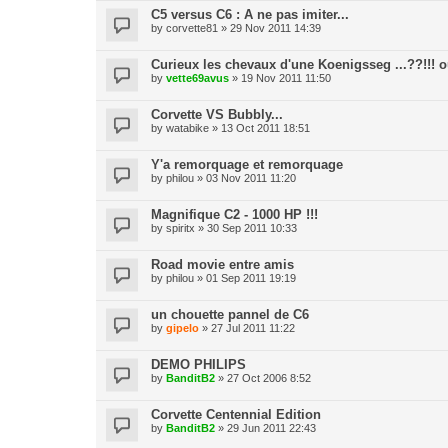
C5 versus C6 : A ne pas imiter...
by
corvette81
» 29 Nov 2011 14:39
Curieux les chevaux d'une Koenigsseg ...??!!! où
by
vette69avus
» 19 Nov 2011 11:50
Corvette VS Bubbly...
by
watabike
» 13 Oct 2011 18:51
Y'a remorquage et remorquage
by
philou
» 03 Nov 2011 11:20
Magnifique C2 - 1000 HP !!!
by
spiritx
» 30 Sep 2011 10:33
Road movie entre amis
by
philou
» 01 Sep 2011 19:19
un chouette pannel de C6
by
gipelo
» 27 Jul 2011 11:22
DEMO PHILIPS
by
BanditB2
» 27 Oct 2006 8:52
Corvette Centennial Edition
by
BanditB2
» 29 Jun 2011 22:43