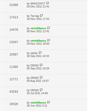
by
WHIZZHOT
21589
03 Dec 2011 21:41
by
Tarzag
17413
20 Nov 2011 17:51
by
vette69avus
14478
05 Nov 2011 12:41
by
vette69avus
13347
03 Nov 2011 18:50
by
spiritx
10587
30 Sep 2011 10:33
by
DENIS
11365
05 Sep 2011 10:29
by
DENIS
12771
05 Aug 2011 14:07
by
DENIS
43293
29 Jul 2011 14:00
by
vette69avus
10526
30 Jun 2011 0:11