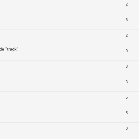
2
6
2
de "track"
0
3
3
5
5
0