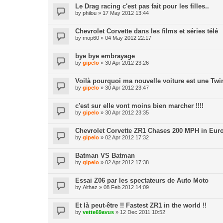
Le Drag racing c'est pas fait pour les filles..
by
philou
» 17 May 2012 13:44
Chevrolet Corvette dans les films et séries télé
by
mop60
» 04 May 2012 22:17
bye bye embrayage
by
gipelo
» 30 Apr 2012 23:26
Voilà pourquoi ma nouvelle voiture est une Tw
by
gipelo
» 30 Apr 2012 23:47
c'est sur elle vont moins bien marcher !!!!
by
gipelo
» 30 Apr 2012 23:35
Chevrolet Corvette ZR1 Chases 200 MPH in Eur
by
gipelo
» 02 Apr 2012 17:32
Batman VS Batman
by
gipelo
» 02 Apr 2012 17:38
Essai Z06 par les spectateurs de Auto Moto
by
Althaz
» 08 Feb 2012 14:09
Et là peut-être !! Fastest ZR1 in the world !!
by
vette69avus
» 12 Dec 2011 10:52