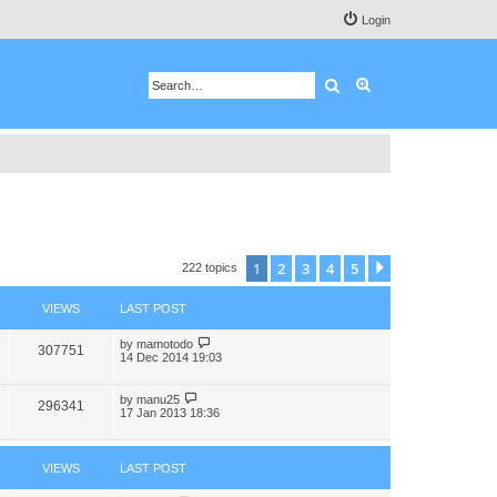
Login
Search
Advanced search
1
2
3
4
5
Next
222 topics
VIEWS
LAST POST
by
mamotodo
307751
14 Dec 2014 19:03
by
manu25
296341
17 Jan 2013 18:36
VIEWS
LAST POST