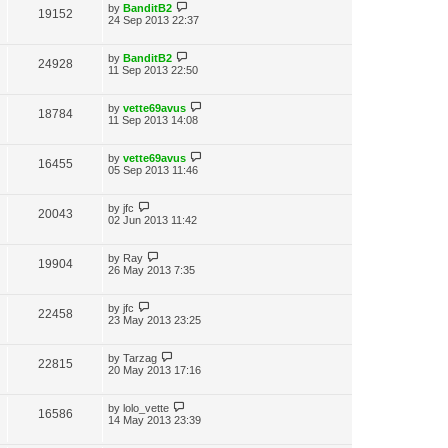
by
BanditB2
19152
24 Sep 2013 22:37
by
BanditB2
24928
11 Sep 2013 22:50
by
vette69avus
18784
11 Sep 2013 14:08
by
vette69avus
16455
05 Sep 2013 11:46
by
jfc
20043
02 Jun 2013 11:42
by
Ray
19904
26 May 2013 7:35
by
jfc
22458
23 May 2013 23:25
by
Tarzag
22815
20 May 2013 17:16
by
lolo_vette
16586
14 May 2013 23:39