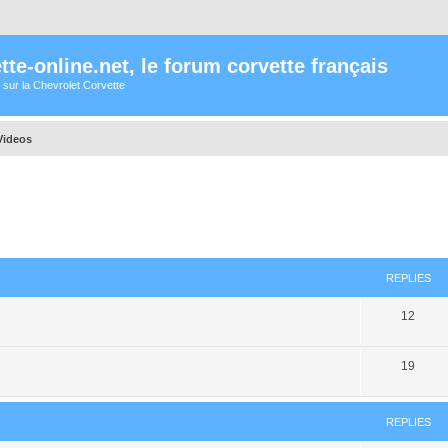
te-online.net, le forum corvette français
 sur la Chevrolet Corvette
Videos
ed search
REPLIES
12
19
REPLIES