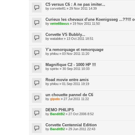
C5 versus C6 : A ne pas imiter...
by
corvette81
» 29 Nov 2011 14:39
Curieux les chevaux d'une Koenigsseg ...??!!! où
by
vette69avus
» 19 Nov 2011 11:50
Corvette VS Bubbly...
by
watabike
» 13 Oct 2011 18:51
Y'a remorquage et remorquage
by
philou
» 03 Nov 2011 11:20
Magnifique C2 - 1000 HP !!!
by
spiritx
» 30 Sep 2011 10:33
Road movie entre amis
by
philou
» 01 Sep 2011 19:19
un chouette pannel de C6
by
gipelo
» 27 Jul 2011 11:22
DEMO PHILIPS
by
BanditB2
» 27 Oct 2006 8:52
Corvette Centennial Edition
by
BanditB2
» 29 Jun 2011 22:43