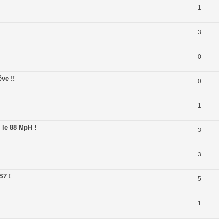
1
3
0
ve !!
0
1
 le 88 MpH !
3
3
S7 !
5
1