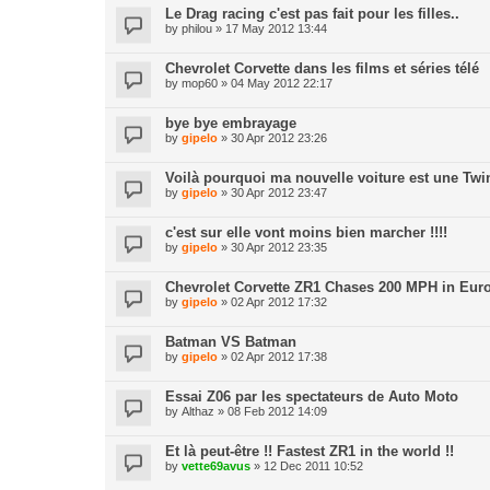
Le Drag racing c'est pas fait pour les filles..
by
philou
» 17 May 2012 13:44
Chevrolet Corvette dans les films et séries télé
by
mop60
» 04 May 2012 22:17
bye bye embrayage
by
gipelo
» 30 Apr 2012 23:26
Voilà pourquoi ma nouvelle voiture est une Tw
by
gipelo
» 30 Apr 2012 23:47
c'est sur elle vont moins bien marcher !!!!
by
gipelo
» 30 Apr 2012 23:35
Chevrolet Corvette ZR1 Chases 200 MPH in Eur
by
gipelo
» 02 Apr 2012 17:32
Batman VS Batman
by
gipelo
» 02 Apr 2012 17:38
Essai Z06 par les spectateurs de Auto Moto
by
Althaz
» 08 Feb 2012 14:09
Et là peut-être !! Fastest ZR1 in the world !!
by
vette69avus
» 12 Dec 2011 10:52