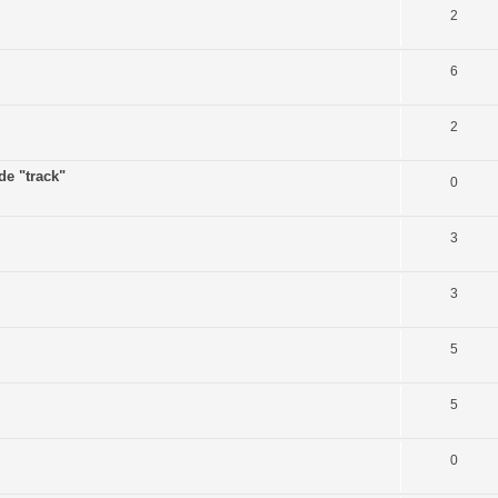
2
6
2
de "track"
0
3
3
5
5
0