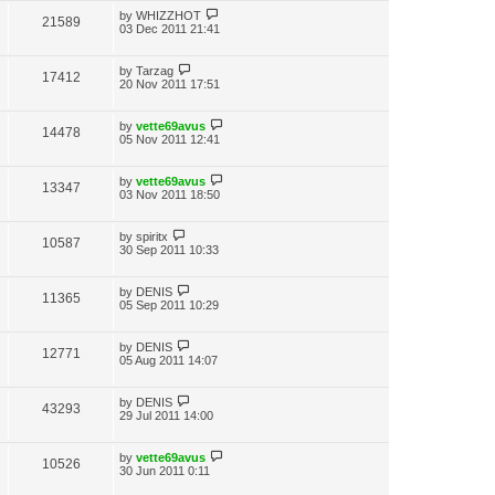
by
WHIZZHOT
21589
03 Dec 2011 21:41
by
Tarzag
17412
20 Nov 2011 17:51
by
vette69avus
14478
05 Nov 2011 12:41
by
vette69avus
13347
03 Nov 2011 18:50
by
spiritx
10587
30 Sep 2011 10:33
by
DENIS
11365
05 Sep 2011 10:29
by
DENIS
12771
05 Aug 2011 14:07
by
DENIS
43293
29 Jul 2011 14:00
by
vette69avus
10526
30 Jun 2011 0:11