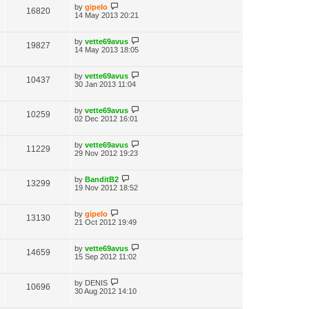
by
gipelo
16820
14 May 2013 20:21
by
vette69avus
19827
14 May 2013 18:05
by
vette69avus
10437
30 Jan 2013 11:04
by
vette69avus
10259
02 Dec 2012 16:01
by
vette69avus
11229
29 Nov 2012 19:23
by
BanditB2
13299
19 Nov 2012 18:52
by
gipelo
13130
21 Oct 2012 19:49
by
vette69avus
14659
15 Sep 2012 11:02
by
DENIS
10696
30 Aug 2012 14:10