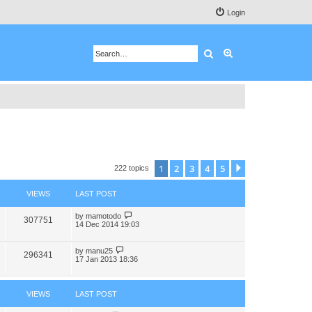
Login
Search
Advanced search
1
2
3
4
5
Next
222 topics
VIEWS
LAST POST
by
mamotodo
307751
14 Dec 2014 19:03
by
manu25
296341
17 Jan 2013 18:36
VIEWS
LAST POST