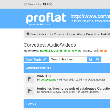
Quick links
FAQ
http://www.corvet
Le forum français et francophone
Board index
La Corvette et les medias
Corvettes: Audio/
Corvettes: Audio/Videos
Moderators:
BanditB2
,
Djairol
,
Vince
,
reynald
,
jerome
,
rené
,
gipelo
Search
Advanc
New Topic
ANNOUNCEMENTS
WANTED
by
vette69avus
» 03 May 2013 17:03 » in
Objets/goodies
toutes les brochures pub et catalogues Corvette
by
speed5
» 02 Nov 2009 19:07 » in
Objets/goodies
TOPICS