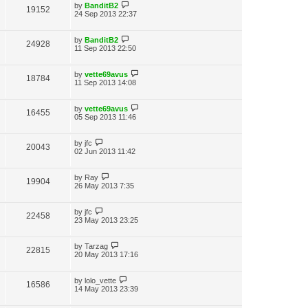
by
BanditB2
19152
24 Sep 2013 22:37
by
BanditB2
24928
11 Sep 2013 22:50
by
vette69avus
18784
11 Sep 2013 14:08
by
vette69avus
16455
05 Sep 2013 11:46
by
jfc
20043
02 Jun 2013 11:42
by
Ray
19904
26 May 2013 7:35
by
jfc
22458
23 May 2013 23:25
by
Tarzag
22815
20 May 2013 17:16
by
lolo_vette
16586
14 May 2013 23:39