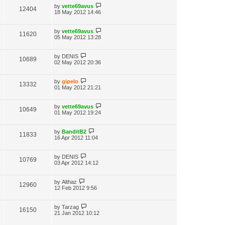
by
vette69avus
12404
18 May 2012 14:46
by
vette69avus
11620
05 May 2012 13:28
by
DENIS
10689
02 May 2012 20:36
by
gipelo
13332
01 May 2012 21:21
by
vette69avus
10649
01 May 2012 19:24
by
BanditB2
11833
16 Apr 2012 11:04
by
DENIS
10769
03 Apr 2012 14:12
by
Althaz
12960
12 Feb 2012 9:56
by
Tarzag
16150
21 Jan 2012 10:12