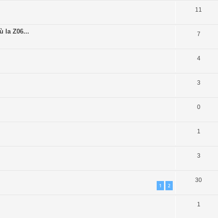
11
 la Z06...
7
4
3
0
1
3
30
1
2
1