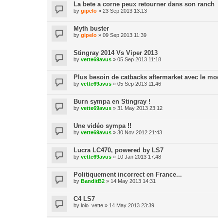
La bete a corne peux retourner dans son ranch
by
gipelo
» 23 Sep 2013 13:13
Myth buster
by
gipelo
» 09 Sep 2013 11:39
Stingray 2014 Vs Viper 2013
by
vette69avus
» 05 Sep 2013 11:18
Plus besoin de catbacks aftermarket avec le mo
by
vette69avus
» 05 Sep 2013 11:46
Burn sympa en Stingray !
by
vette69avus
» 31 May 2013 23:12
Une vidéo sympa !!
by
vette69avus
» 30 Nov 2012 21:43
Lucra LC470, powered by LS7
by
vette69avus
» 10 Jan 2013 17:48
Politiquement incorrect en France...
by
BanditB2
» 14 May 2013 14:31
C4 LS7
by
lolo_vette
» 14 May 2013 23:39