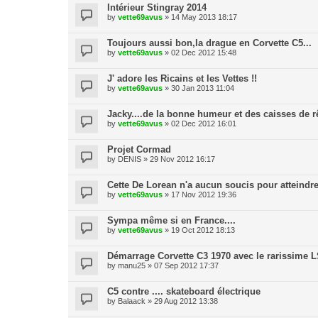
Intérieur Stingray 2014
by
vette69avus
» 14 May 2013 18:17
Toujours aussi bon,la drague en Corvette C5...
by
vette69avus
» 02 Dec 2012 15:48
J' adore les Ricains et les Vettes !!
by
vette69avus
» 30 Jan 2013 11:04
Jacky....de la bonne humeur et des caisses de rê
by
vette69avus
» 02 Dec 2012 16:01
Projet Cormad
by
DENIS
» 29 Nov 2012 16:17
Cette De Lorean n'a aucun soucis pour atteindre
by
vette69avus
» 17 Nov 2012 19:36
Sympa même si en France....
by
vette69avus
» 19 Oct 2012 18:13
Démarrage Corvette C3 1970 avec le rarissime L
by
manu25
» 07 Sep 2012 17:37
C5 contre .... skateboard électrique
by
Balaack
» 29 Aug 2012 13:38