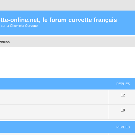
te-online.net, le forum corvette français
 sur la Chevrolet Corvette
Videos
ed search
REPLIES
12
19
REPLIES