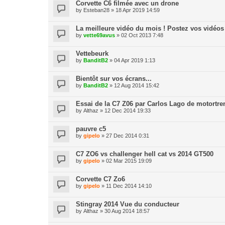
Corvette C6 filmée avec un drone
by
Esteban28
» 18 Apr 2019 14:59
La meilleure vidéo du mois ! Postez vos vidéos i
by
vette69avus
» 02 Oct 2013 7:48
Vettebeurk
by
BanditB2
» 04 Apr 2019 1:13
Bientôt sur vos écrans...
by
BanditB2
» 12 Aug 2014 15:42
Essai de la C7 Z06 par Carlos Lago de motortre
by
Althaz
» 12 Dec 2014 19:33
pauvre c5
by
gipelo
» 27 Dec 2014 0:31
C7 ZO6 vs challenger hell cat vs 2014 GT500
by
gipelo
» 02 Mar 2015 19:09
Corvette C7 Zo6
by
gipelo
» 11 Dec 2014 14:10
Stingray 2014 Vue du conducteur
by
Althaz
» 30 Aug 2014 18:57