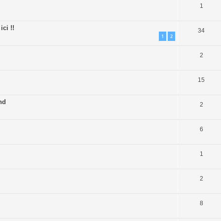
1
ci !!
34
1
2
2
15
nd
2
6
1
2
8