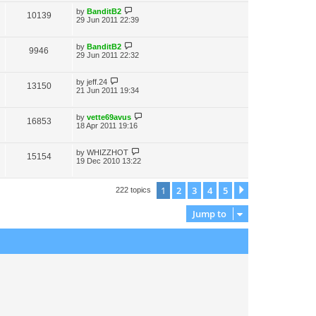
by
BanditB2
10139
29 Jun 2011 22:39
by
BanditB2
9946
29 Jun 2011 22:32
by
jeff.24
13150
21 Jun 2011 19:34
by
vette69avus
16853
18 Apr 2011 19:16
by
WHIZZHOT
15154
19 Dec 2010 13:22
1
2
3
4
5
Next
222 topics
Jump to