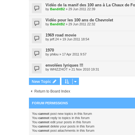
Vidéo de la manif des 100 ans à La Chaux de F
by
BanditB2
» 29 Jun 2011 22:39
Vidéo pour les 100 ans de Chevrolet
by
BanditB2
» 29 Jun 2011 22:32
1969 road movie
by
jeff.24
» 19 Jun 2011 18:54
1970
by
philou
» 17 Apr 2011 9:57
envolées lyriques !!!
by
WHIZZHOT
» 21 Nov 2010 19:31
New Topic
Return to Board Index
FORUM PERMISSIONS
You
cannot
post new topics in this forum
You
cannot
reply to topics in this forum
You
cannot
edit your posts in this forum
You
cannot
delete your posts in this forum
You
cannot
post attachments in this forum