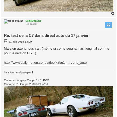
vette69avus
Big block
Re: test de la C7 dans direct auto du 17 janvier
P
21 Jan 2015 13:09
o
s
Mais on attend tous ça : (même si ce ne sera jamais l'original comme
t
pour la version US...)
http://www.dailymotion.com/video/x25u1j ... verte_auto
Live long and prosper !
Corvette Stingray Coupé 1970 BVM
Corvette C5 Coupé 2000 MN6/Z51