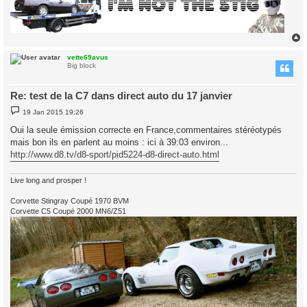
vette69avus
Big block
Re: test de la C7 dans direct auto du 17 janvier
P
19 Jan 2015 19:26
o
s
Oui la seule émission correcte en France,commentaires stéréotypés
t
mais bon ils en parlent au moins : ici à 39:03 environ...
http://www.d8.tv/d8-sport/pid5224-d8-direct-auto.html
Live long and prosper !
Corvette Stingray Coupé 1970 BVM
Corvette C5 Coupé 2000 MN6/Z51