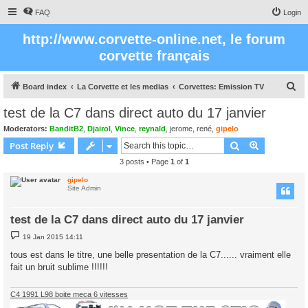
FAQ
Login
http://www.corvette-online.net, le forum
corvette français
S
Board index
La Corvette et les medias
Corvettes: Emission TV
e
test de la C7 dans direct auto du 17 janvier
a
Moderators:
BanditB2
,
Djairol
,
Vince
,
reynald
,
jerome
,
rené
,
gipelo
r
Search
Advanced s
Post Reply
c
3 posts • Page
1
of
1
h
gipelo
Site Admin
test de la C7 dans direct auto du 17 janvier
P
19 Jan 2015 14:11
o
s
tous est dans le titre, une belle presentation de la C7...... vraiment elle
t
fait un bruit sublime !!!!!!
C4 1991 L98 boite meca 6 vitesses