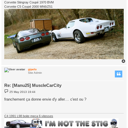
Corvette Stingray Coupé 1970 BVM
Corvette C5 Coupé 2000 MN6/Z51
gipelo
Site Admin
Re: [Manu25] MuscleCarCity
P
25 May 2013 19:44
o
s
franchement ça donne envie d'y aller.... c'est ou ?
t
C4 1991 L98 boite meca 6 vitesses