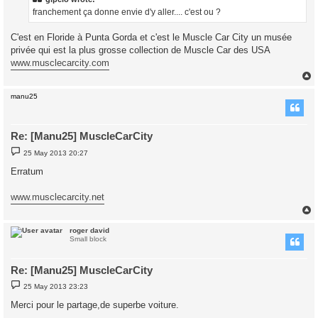
franchement ça donne envie d'y aller.... c'est ou ?
C'est en Floride à Punta Gorda et c'est le Muscle Car City un musée
privée qui est la plus grosse collection de Muscle Car des USA
www.musclecarcity.com
manu25
Re: [Manu25] MuscleCarCity
P
25 May 2013 20:27
o
s
Erratum
t
www.musclecarcity.net
roger david
Small block
Re: [Manu25] MuscleCarCity
P
25 May 2013 23:23
o
s
Merci pour le partage,de superbe voiture.
t