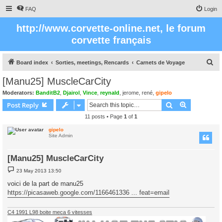
FAQ
Login
http://www.corvette-online.net, le forum
corvette français
S
Board index
Sorties, meetings, Rencards
Carnets de Voyage
e
[Manu25] MuscleCarCity
a
Moderators:
BanditB2
,
Djairol
,
Vince
,
reynald
,
jerome
,
rené
,
gipelo
r
Search
Advanced s
Post Reply
c
11 posts • Page
1
of
1
h
gipelo
Site Admin
[Manu25] MuscleCarCity
P
23 May 2013 13:50
o
s
voici de la part de manu25
t
https://picasaweb.google.com/1166461336 ... feat=email
C4 1991 L98 boite meca 6 vitesses