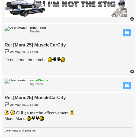
drink_cool
Newbie
Re: [Manu25] MuscleCarCity
P
25 May 2013 17:20
o
s
Je confirme, ça marche
t
vette69avus
Big block
Re: [Manu25] MuscleCarCity
P
25 May 2013 18:48
o
s
OUI ça marche effectivement
t
Merci Manu
Live long and prosper !