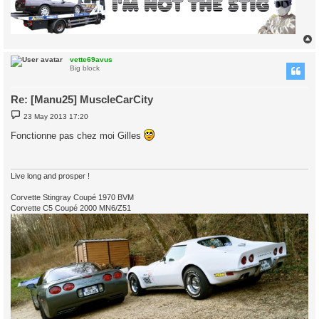
vette69avus
Big block
Re: [Manu25] MuscleCarCity
P
23 May 2013 17:20
o
s
Fonctionne pas chez moi Gilles
t
Live long and prosper !
Corvette Stingray Coupé 1970 BVM
Corvette C5 Coupé 2000 MN6/Z51