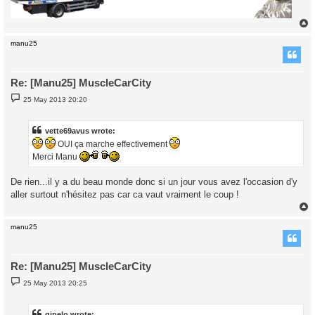
manu25
Re: [Manu25] MuscleCarCity
P
25 May 2013 20:20
o
s
t
vette69avus wrote:
OUI ça marche effectivement
Merci Manu
De rien...il y a du beau monde donc si un jour vous avez l'occasion d'y
aller surtout n'hésitez pas car ca vaut vraiment le coup !
manu25
Re: [Manu25] MuscleCarCity
P
25 May 2013 20:25
o
s
t
gipelo wrote: