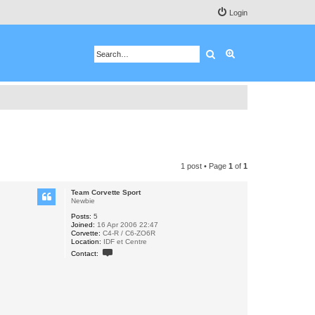
Login
Search
Advanced search
1 post • Page
1
of
1
Team Corvette Sport
Newbie
Posts:
5
Joined:
16 Apr 2006 22:47
Corvette:
C4-R / C6-ZO6R
Location:
IDF et Centre
C
Contact:
o
n
t
a
c
t
T