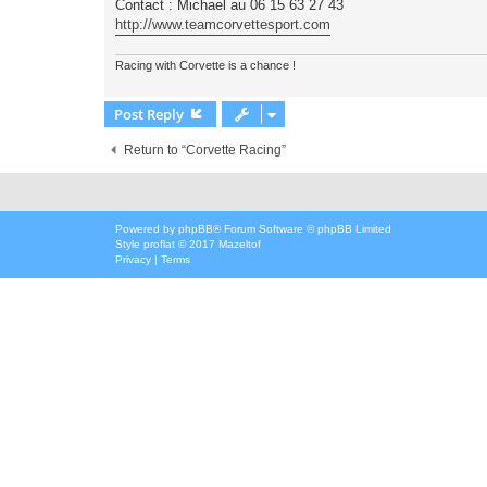
Contact : Michael au 06 15 63 27 43
http://www.teamcorvettesport.com
Racing with Corvette is a chance !
Post Reply
Return to “Corvette Racing”
Powered by
phpBB
® Forum Software © phpBB Limited
Style
proflat
© 2017
Mazeltof
Privacy
|
Terms