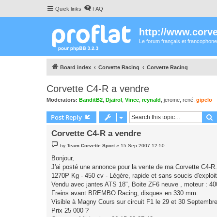
Quick links
FAQ
http://www.corvet
Le forum français et francophone
Board index
Corvette Racing
Corvette Racing
Corvette C4-R a vendre
Moderators:
BanditB2
,
Djairol
,
Vince
,
reynald
,
jerome
,
rené
,
gipelo
S
Post Reply
Corvette C4-R a vendre
P
by
Team Corvette Sport
»
15 Sep 2007 12:50
o
s
Bonjour,
t
J'ai posté une annonce pour la vente de ma Corvette C4-R. S
1270P Kg - 450 cv - Légère, rapide et sans soucis d'exploit
Vendu avec jantes ATS 18", Boite ZF6 neuve , moteur : 4
Freins avant BREMBO Racing, disques en 330 mm.
Visible à Magny Cours sur circuit F1 le 29 et 30 Septembr
Prix 25 000 ?