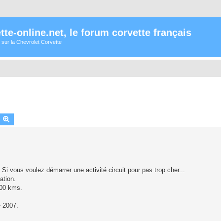
te-online.net, le forum corvette français
 sur la Chevrolet Corvette
earch
Advanced search
i vous voulez démarrer une activité circuit pour pas trop cher...
ation.
000 kms.
e 2007.