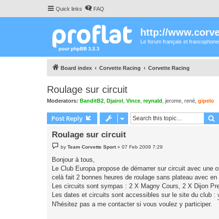
Quick links
FAQ
http://www.corvet
Le forum français et francophone
Board index
Corvette Racing
Corvette Racing
Roulage sur circuit
Moderators:
BanditB2
,
Djairol
,
Vince
,
reynald
,
jerome
,
rené
,
gipelo
S
Post Reply
Roulage sur circuit
P
by
Team Corvette Sport
»
07 Feb 2009 7:29
o
s
Bonjour à tous,
t
Le Club Europa propose de démarrer sur circuit avec une of
celà fait 2 bonnes heures de roulage sans plateau avec en
Les circuits sont sympas : 2 X Magny Cours, 2 X Dijon Pr
Les dates et circuits sont accessibles sur le site du club :
N'hésitez pas a me contacter si vous voulez y participer.