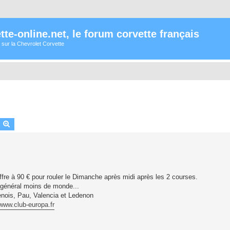
te-online.net, le forum corvette français
 sur la Chevrolet Corvette
earch
Advanced search
fre à 90 € pour rouler le Dimanche après midi après les 2 courses.
 général moins de monde...
enois, Pau, Valencia et Ledenon
www.club-europa.fr