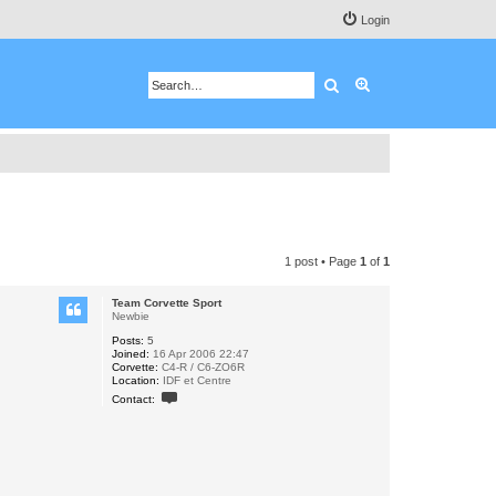
Login
Search
Advanced search
1 post • Page
1
of
1
Team Corvette Sport
Newbie
Posts:
5
Joined:
16 Apr 2006 22:47
Corvette:
C4-R / C6-ZO6R
Location:
IDF et Centre
C
Contact:
o
n
t
a
c
t
T