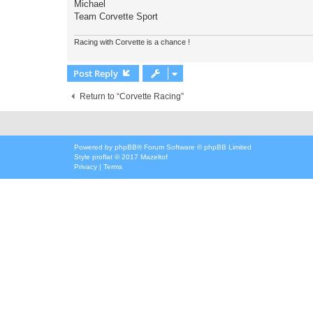
Michael
Team Corvette Sport
Racing with Corvette is a chance !
Post Reply
Return to “Corvette Racing”
Powered by
phpBB
® Forum Software © phpBB Limited
Style
proflat
© 2017
Mazeltof
Privacy
|
Terms