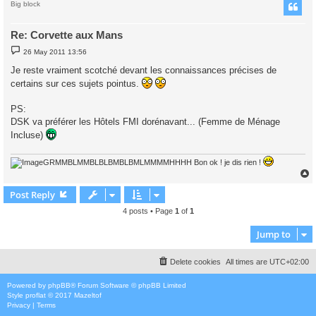
Big block
Re: Corvette aux Mans
P
26 May 2011 13:56
o
s
Je reste vraiment scotché devant les connaissances précises de
t
certains sur ces sujets pointus.
PS:
DSK va préférer les Hôtels FMI dorénavant... (Femme de Ménage
Incluse)
GRMMBLMMBLBLBMBLBMLMMMMHHHH Bon ok ! je dis rien !
Post Reply
4 posts • Page
1
of
1
Jump to
Delete cookies
All times are
UTC+02:00
Powered by
phpBB
® Forum Software © phpBB Limited
Style
proflat
© 2017
Mazeltof
Privacy
|
Terms