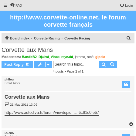
FAQ
Login
http://www.corvette-online.net, le forum
corvette français
S
Board index
Corvette Racing
Corvette Racing
e
Corvette aux Mans
a
Moderators:
BanditB2
,
Djairol
,
Vince
,
reynald
,
jerome
,
rené
,
gipelo
r
Search
Advanced s
Post Reply
c
4 posts • Page
1
of
1
h
philou
Small block
Corvette aux Mans
P
21 May 2011 13:06
o
s
http://www.autodiva.fr/forum/viewtopic. ... 6c81c0fe67
t
DENIS