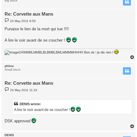
Big block
Re: Corvette aux Mans
P
24 May 2011 9:50
o
s
Punaise le lien de la mort qui tue !!!!
t
A lire le soir avant de se coucher !
GRMMBLMMBLBLBMBLBMLMMMMHHHH Bon ok ! je dis rien !
philou
Small block
Re: Corvette aux Mans
P
24 May 2011 11:32
o
s
t
DENIS wrote:
A lire le soir avant de se coucher !
DSK approved
DENIS