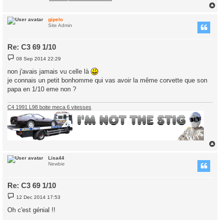
gipelo
Site Admin
Re: C3 69 1/10
P
08 Sep 2014 22:29
o
s
non j'avais jamais vu celle là
t
je connais un petit bonhomme qui vas avoir la même corvette que son
papa en 1/10 eme non ?
C4 1991 L98 boite meca 6 vitesses
Lisa44
Newbie
Re: C3 69 1/10
P
12 Dec 2014 17:53
o
s
Oh c'est génial !!
t