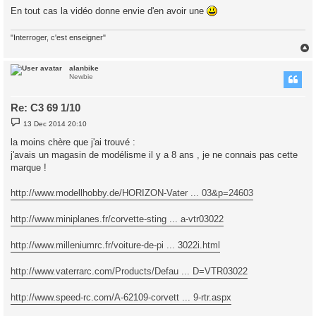
En tout cas la vidéo donne envie d'en avoir une
"Interroger, c'est enseigner"
alanbike
Newbie
Re: C3 69 1/10
P
13 Dec 2014 20:10
o
s
la moins chère que j'ai trouvé :
t
j'avais un magasin de modélisme il y a 8 ans , je ne connais pas cette
marque !
http://www.modellhobby.de/HORIZON-Vater ... 03&p=24603
http://www.miniplanes.fr/corvette-sting ... a-vtr03022
http://www.milleniumrc.fr/voiture-de-pi ... 3022i.html
http://www.vaterrarc.com/Products/Defau ... D=VTR03022
http://www.speed-rc.com/A-62109-corvett ... 9-rtr.aspx