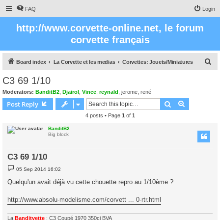
FAQ
Login
http://www.corvette-online.net, le forum
corvette français
S
Board index
La Corvette et les medias
Corvettes: Jouets/Miniatures
e
C3 69 1/10
a
Moderators:
BanditB2
,
Djairol
,
Vince
,
reynald
,
jerome
,
rené
r
Search
Advanced s
Post Reply
c
4 posts • Page
1
of
1
h
BanditB2
Big block
C3 69 1/10
P
05 Sep 2014 16:02
o
s
Quelqu'un avait déjà vu cette chouette repro au 1/10ème ?
t
http://www.absolu-modelisme.com/corvett ... 0-rtr.html
La
Banditvette
:
C3 Coupé 1970 350ci BVA