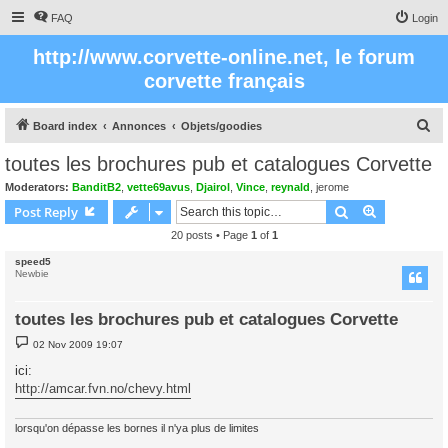
FAQ
Login
http://www.corvette-online.net, le forum
corvette français
S
Board index
Annonces
Objets/goodies
e
toutes les brochures pub et catalogues Corvette
a
Moderators:
BanditB2
,
vette69avus
,
Djairol
,
Vince
,
reynald
,
jerome
r
Search
Advanced s
Post Reply
c
20 posts • Page
1
of
1
h
speed5
Newbie
toutes les brochures pub et catalogues Corvette
P
02 Nov 2009 19:07
o
s
ici:
t
http://amcar.fvn.no/chevy.html
lorsqu'on dépasse les bornes il n'ya plus de limites