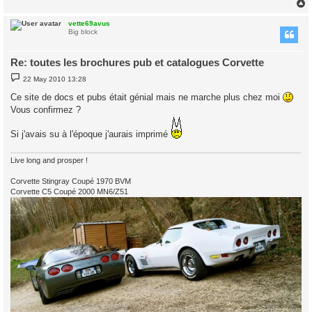
vette69avus
Big block
Re: toutes les brochures pub et catalogues Corvette
P
22 May 2010 13:28
o
s
Ce site de docs et pubs était génial mais ne marche plus chez moi
t
Vous confirmez ?
Si j'avais su à l'époque j'aurais imprimé
Live long and prosper !
Corvette Stingray Coupé 1970 BVM
Corvette C5 Coupé 2000 MN6/Z51