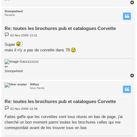
Snoopwheel
Newbie
Re: toutes les brochures pub et catalogues Corvette
P
03 Nov 2009 13:11
o
s
Super
t
mais il n'y a pas de corvette dans 78
Gazzzzzzzz
a+
Snoopwheel
Althaz
blue flame
Re: toutes les brochures pub et catalogues Corvette
P
03 Nov 2009 14:36
o
s
Faites gaffe que les corvettes sont tous réunis en bas de page, j'ai
t
cherché un bon moment parmi toutes les brochures celles qui me
correspondait avant de les trouver tous en bas