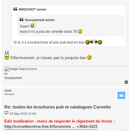
s
t
WHIZZHOT wrote:
Snoopwheel wrote:
Super
mais il n'y a pas de corvette dans 78
Si si, il y a la brochure et une pub tout en bas
Effectivement, je n'avais pas lu jusqu'en bas
Gazzzzzzzz
a+
Snoopwheel
mark
Newbie
Re: toutes les brochures pub et catalogues Corvette
P
20 May 2010 11:09
o
s
Edit modération : merci de respecter le règlement du forum :
t
http://corvetteonline.free.fr/forum/vie ... =36&t=1615