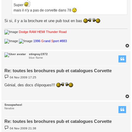
Super
mais il n'y a pas de corvette dans 78
Si si, il y a la brochure et une pub tout en bas
Dodge RAM HEMI Thunder Road
1996
G
rand
S
port #883
stingray1972
blue flame
Re: toutes les brochures pub et catalogues Corvette
P
04 Nov 2009 17:25
o
s
Génial, des docs d'époques!!!
t
Snoopwheel
Newbie
Re: toutes les brochures pub et catalogues Corvette
P
04 Nov 2009 21:38
o