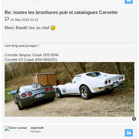
Re: toutes les brochures pub et catalogues Corvette
P
22 May 2010 21:21
o
s
Merci Bandit t'es un chef
t
Live long and prosper !
Corvette Stingray Coupé 1970 BVM
Corvette C5 Coupé 2000 MN6/Z51
zzgoliath
Newbie