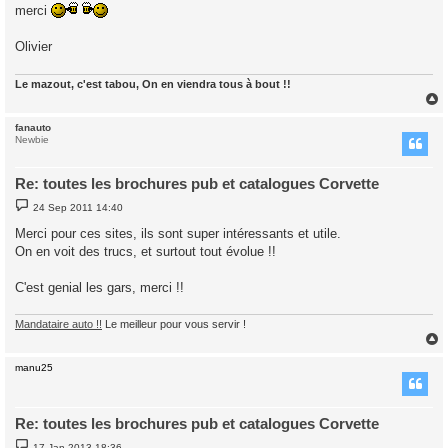
merci
Olivier
Le mazout, c'est tabou, On en viendra tous à bout !!
fanauto
Newbie
Re: toutes les brochures pub et catalogues Corvette
P
24 Sep 2011 14:40
o
s
Merci pour ces sites, ils sont super intéressants et utile.
t
On en voit des trucs, et surtout tout évolue !!
C'est genial les gars, merci !!
Mandataire auto !!
Le meilleur pour vous servir !
manu25
Re: toutes les brochures pub et catalogues Corvette
P
17 Jan 2013 18:36