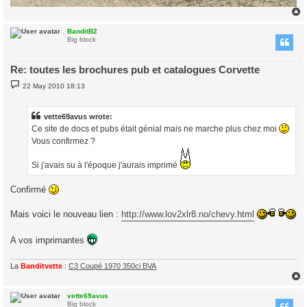
BanditB2
Big block
Re: toutes les brochures pub et catalogues Corvette
P
22 May 2010 18:13
o
s
t
vette69avus wrote:
Ce site de docs et pubs était génial mais ne marche plus chez moi
Vous confirmez ?
Si j'avais su à l'époque j'aurais imprimé
Confirmé
Mais voici le nouveau lien :
http://www.lov2xlr8.no/chevy.html
A vos imprimantes
La
Banditvette
:
C3 Coupé 1970 350ci BVA
vette69avus
Big block