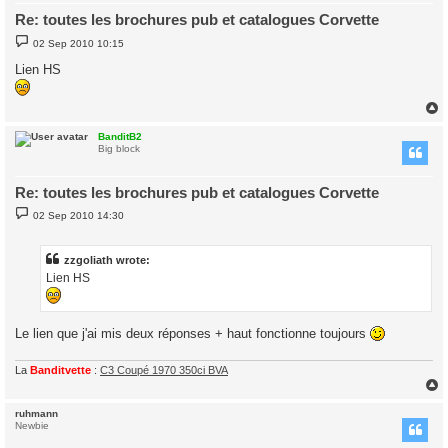
Re: toutes les brochures pub et catalogues Corvette
P
02 Sep 2010 10:15
o
s
Lien HS
t
BanditB2
Big block
Re: toutes les brochures pub et catalogues Corvette
P
02 Sep 2010 14:30
o
s
t
zzgoliath wrote:
Lien HS
Le lien que j'ai mis deux réponses + haut fonctionne toujours
La
Banditvette
:
C3 Coupé 1970 350ci BVA
ruhmann
Newbie