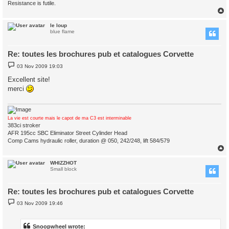
Resistance is futile.
le loup
blue flame
Re: toutes les brochures pub et catalogues Corvette
P
03 Nov 2009 19:03
o
s
Excellent site!
t
merci
La vie est courte mais le capot de ma C3 est interminable
383ci stroker
AFR 195cc SBC Eliminator Street Cylinder Head
Comp Cams hydraulic roller, duration @ 050, 242/248, lift 584/579
WHIZZHOT
Small block
Re: toutes les brochures pub et catalogues Corvette
P
03 Nov 2009 19:46
o
s
t
Snoopwheel wrote: