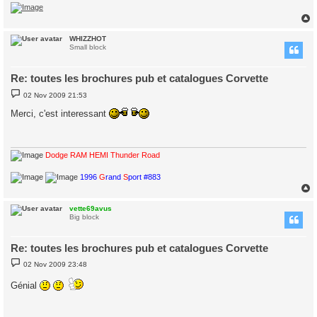
WHIZZHOT
Small block
Re: toutes les brochures pub et catalogues Corvette
P
02 Nov 2009 21:53
o
s
Merci, c'est interessant
t
Dodge RAM HEMI Thunder Road
1996
G
rand
S
port #883
vette69avus
Big block
Re: toutes les brochures pub et catalogues Corvette
P
02 Nov 2009 23:48
o
s
Génial
t