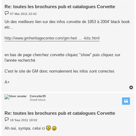
Re: toutes les brochures pub et catalogues Corvette
P
07 Mar 2011 22:42
o
s
Un des meilleurs lien sur des infos corvette de 1953 à 2004' black book
t
etc...
http://www.gmheritagecenter.com/gm-heri ... -kits.html
en bas de page cherchez corvette cliquez "show" puis cliquez sur
l'année recherché
C'est le site de GM donc normalement les infos sont correctes
A+
Corvette35
Small block
Re: toutes les brochures pub et catalogues Corvette
P
18 Sep 2011 19:02
o
s
Ah oui, sympa, celui ci
t