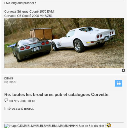
Live long and prosper !
Corvette Stingray Coupé 1970 BVM
Corvette C5 Coupé 2000 MN6/Z51
DENIS
Big block
Re: toutes les brochures pub et catalogues Corvette
P
03 Nov 2009 10:43
o
s
Intéressant merci.
t
GRMMBLMMBLBLBMBLBMLMMMMHHHH Bon ok ! je dis rien !