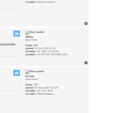
Location:
Seine et marne
T
o
p
Althaz
blue flame
rrespondait
Posts:
691
Joined:
05 Jul 2009 10:31
Corvette:
C4 1992 LT1 BVM
Location:
LA SEYNE SUR MER (83)
T
o
p
le loup
blue flame
Posts:
727
Joined:
04 Sep 2007 20:39
Corvette:
C3 1977 BVA
Location:
Wiers-belgique