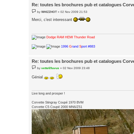
Re: toutes les brochures pub et catalogues Corv
P
by
WHIZZHOT
»
02 Nov 2009 21:53
o
s
Merci, c'est interessant
t
Dodge RAM HEMI Thunder Road
1996
G
rand
S
port #883
Re: toutes les brochures pub et catalogues Corv
P
by
vette69avus
»
02 Nov 2009 23:48
o
s
Génial
t
Live long and prosper !
Corvette Stingray Coupé 1970 BVM
Corvette C5 Coupé 2000 MN6/Z51