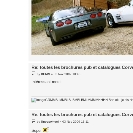
Re: toutes les brochures pub et catalogues Corv
P
by
DENIS
»
03 Nov 2009 10:43
o
s
Intéressant merci.
t
GRMMBLMMBLBLBMBLBMLMMMMHHHH Bon ok ! je dis rie
Re: toutes les brochures pub et catalogues Corv
P
by
Snoopwheel
»
03 Nov 2009 13:11
o
s
Super
t