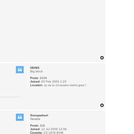
T
o
p
DENIS
Big block
Posts:
3104
Joined:
03 Feb 2004 1:23
Location:
zy va tu m'causes moins gras !
T
o
p
Snoopwheel
Newbie
Posts:
119
Joined:
12 Jul 2009 12:56
Corvette:
C3 1978 BVM