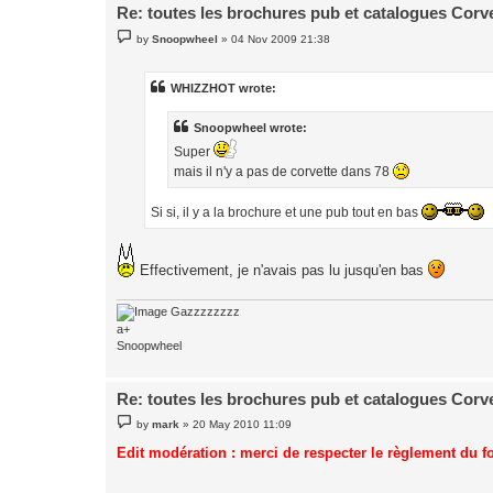
Re: toutes les brochures pub et catalogues Corv
P
by
Snoopwheel
»
04 Nov 2009 21:38
o
s
t
WHIZZHOT wrote:
Snoopwheel wrote:
Super
mais il n'y a pas de corvette dans 78
Si si, il y a la brochure et une pub tout en bas
Effectivement, je n'avais pas lu jusqu'en bas
Gazzzzzzzz
a+
Snoopwheel
Re: toutes les brochures pub et catalogues Corv
P
by
mark
»
20 May 2010 11:09
o
s
Edit modération : merci de respecter le règlement du 
t