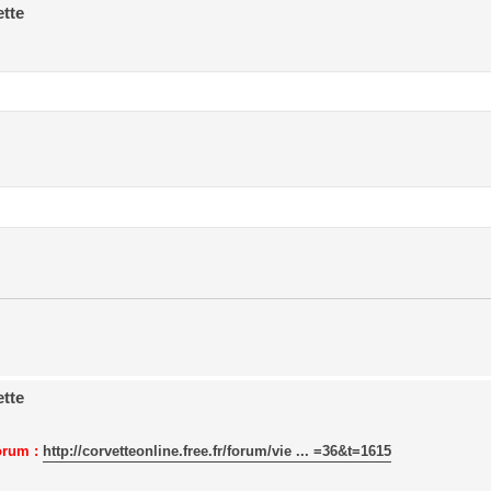
ette
ette
forum :
http://corvetteonline.free.fr/forum/vie ... =36&t=1615