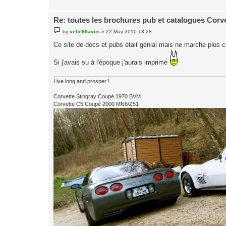
Re: toutes les brochures pub et catalogues Corv
P
by
vette69avus
»
22 May 2010 13:28
o
s
Ce site de docs et pubs était génial mais ne marche plus
t
Si j'avais su à l'époque j'aurais imprimé
Live long and prosper !
Corvette Stingray Coupé 1970 BVM
Corvette C5 Coupé 2000 MN6/Z51