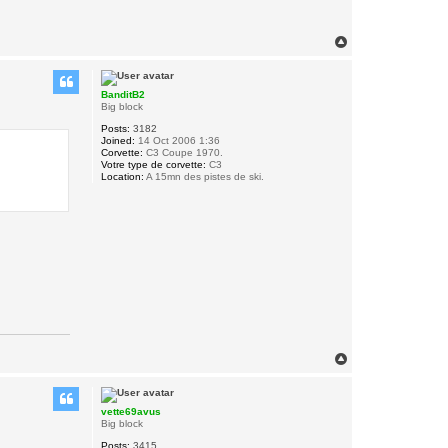
T
o
p
BanditB2
Big block
Posts:
3182
Joined:
14 Oct 2006 1:36
Corvette:
C3 Coupe 1970.
Votre type de corvette:
C3
Location:
A 15mn des pistes de ski.
T
o
p
vette69avus
Big block
Posts:
3415