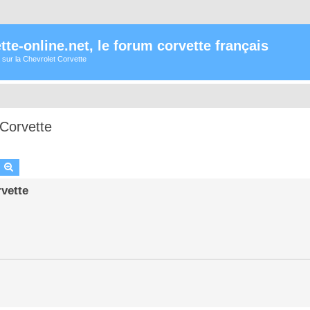
te-online.net, le forum corvette français
 sur la Chevrolet Corvette
 Corvette
earch
Advanced search
rvette