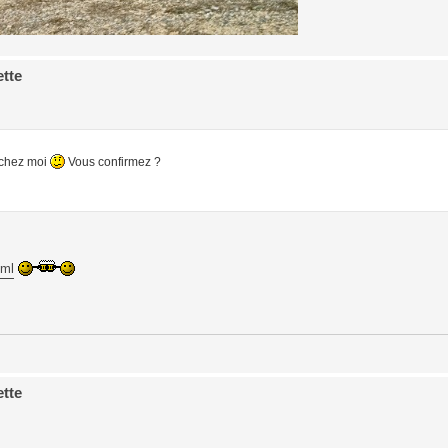
ette
s chez moi
Vous confirmez ?
tml
ette