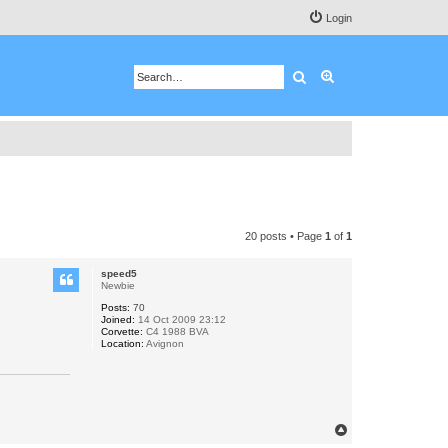
Login
Search
Advanced search
20 posts • Page
1
of
1
speed5
Newbie
Posts:
70
Joined:
14 Oct 2009 23:12
Corvette:
C4 1988 BVA
Location:
Avignon
T
o