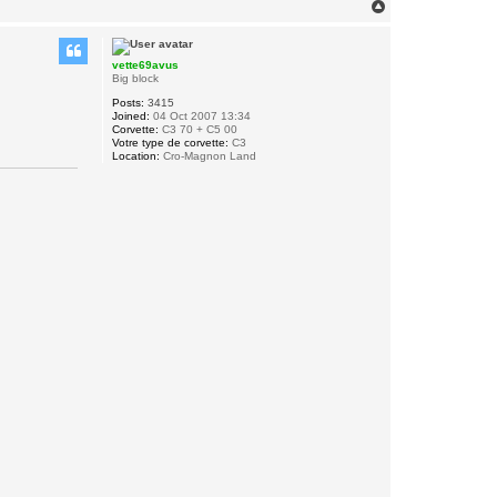
T
o
p
vette69avus
Big block
Posts:
3415
Joined:
04 Oct 2007 13:34
Corvette:
C3 70 + C5 00
Votre type de corvette:
C3
Location:
Cro-Magnon Land