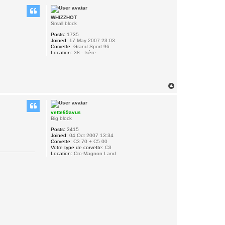
p
WHIZZHOT
Small block
Posts:
1735
Joined:
17 May 2007 23:03
Corvette:
Grand Sport 96
Location:
38 - Isère
T
o
p
vette69avus
Big block
Posts:
3415
Joined:
04 Oct 2007 13:34
Corvette:
C3 70 + C5 00
Votre type de corvette:
C3
Location:
Cro-Magnon Land