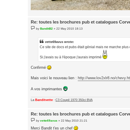
Re: toutes les brochures pub et catalogues Corv
P
by
BanditB2
»
22 May 2010 18:13
o
s
t
vette69avus wrote:
Ce site de docs et pubs était génial mais ne marche plu
Si j'avais su à l'époque j'aurais imprimé
Confirmé
Mais voici le nouveau lien :
http://www.lov2xlr8.no/chevy.h
A vos imprimantes
La
Banditvette
:
C3 Coupé 1970 350ci BVA
Re: toutes les brochures pub et catalogues Corv
P
by
vette69avus
»
22 May 2010 21:21
o
s
Merci Bandit t'es un chef
t