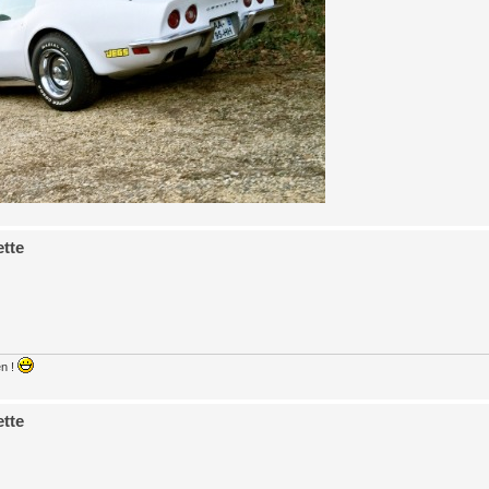
ette
n !
ette