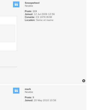
p
Snoopwheel
Newbie
Posts:
119
Joined:
12 Jul 2009 12:56
Corvette:
C3 1978 BVM
Location:
Seine et marne
T
o
p
mark
Newbie
Posts:
9
Joined:
20 May 2010 10:56