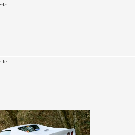
ette
ette