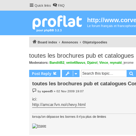
Quick links
FAQ
http://www.corvet
Le forum français et francophone
Board index
Annonces
Objets/goodies
toutes les brochures pub et catalogues
Moderators:
BanditB2
,
vette69avus
,
Djairol
,
Vince
,
reynald
,
jerome
S
Post Reply
toutes les brochures pub et catalogues Co
P
by
speed5
»
02 Nov 2009 19:07
o
s
ici:
t
http://amcar.fvn.no/chevy.html
lorsqu'on dépasse les bornes il n'ya plus de limites