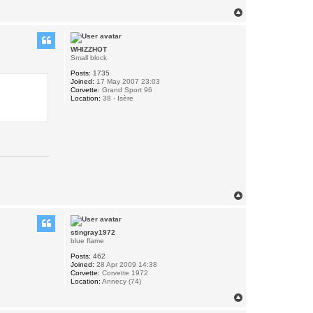
T
o
p
WHIZZHOT
Small block
Posts:
1735
Joined:
17 May 2007 23:03
Corvette:
Grand Sport 96
Location:
38 - Isère
T
o
p
stingray1972
blue flame
Posts:
462
Joined:
28 Apr 2009 14:38
Corvette:
Corvette 1972
Location:
Annecy (74)
T
o