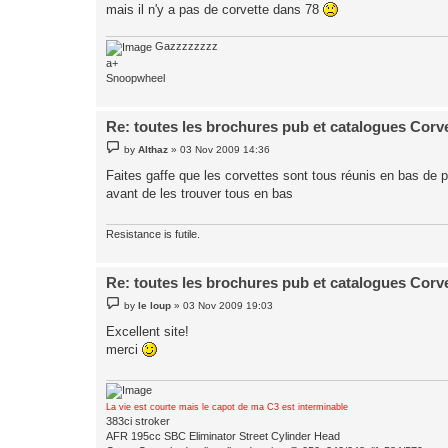
mais il n'y a pas de corvette dans 78
Gazzzzzzzz
a+
Snoopwheel
Re: toutes les brochures pub et catalogues Corv
P
by
Althaz
»
03 Nov 2009 14:36
o
s
Faites gaffe que les corvettes sont tous réunis en bas de 
t
avant de les trouver tous en bas
Resistance is futile.
Re: toutes les brochures pub et catalogues Corv
P
by
le loup
»
03 Nov 2009 19:03
o
s
Excellent site!
t
merci
La vie est courte mais le capot de ma C3 est interminable
383ci stroker
AFR 195cc SBC Eliminator Street Cylinder Head