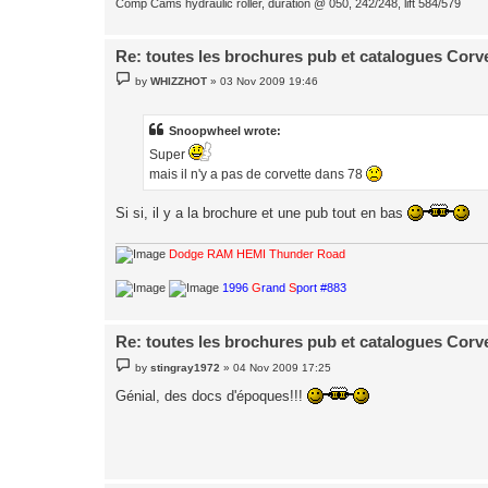
Comp Cams hydraulic roller, duration @ 050, 242/248, lift 584/579
Re: toutes les brochures pub et catalogues Corv
P
by
WHIZZHOT
»
03 Nov 2009 19:46
o
s
t
Snoopwheel wrote:
Super
mais il n'y a pas de corvette dans 78
Si si, il y a la brochure et une pub tout en bas
Dodge RAM HEMI Thunder Road
1996
G
rand
S
port #883
Re: toutes les brochures pub et catalogues Corv
P
by
stingray1972
»
04 Nov 2009 17:25
o
s
Génial, des docs d'époques!!!
t