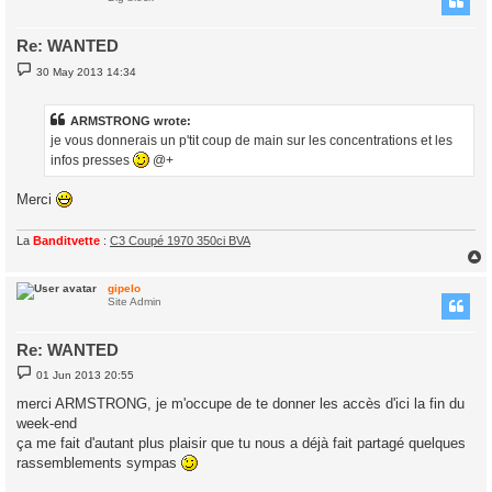
Re: WANTED
P
30 May 2013 14:34
o
s
t
ARMSTRONG wrote:
je vous donnerais un p'tit coup de main sur les concentrations et les
infos presses
@+
Merci
La
Banditvette
:
C3 Coupé 1970 350ci BVA
gipelo
Site Admin
Re: WANTED
P
01 Jun 2013 20:55
o
s
merci ARMSTRONG, je m'occupe de te donner les accès d'ici la fin du
t
week-end
ça me fait d'autant plus plaisir que tu nous a déjà fait partagé quelques
rassemblements sympas