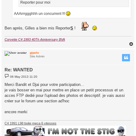
Reporter pour moi
AAArrrggghhh un concurrent !!!
Ben après, Gilles a bien mis Reporter
S
!
Corvette C4 1993 40Th Anniversary BVA
gipelo
Site Admin
Re: WANTED
P
06 May 2013 11:20
o
s
Merci Bandit et Djai pour votre participation...
t
je vais bosser en mai pour mettre en place un petit processus et un
acces FTP dedié pour l'upload des photos et descriptif. je vais aussi
créer sur le forum une section ad'hoc
encore merki
C4 1991 L98 boite meca 6 vitesses