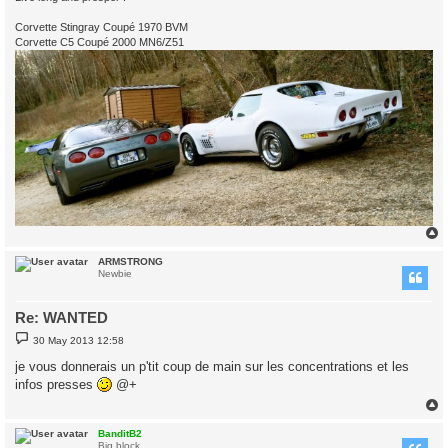
Corvette Stingray Coupé 1970 BVM
Corvette C5 Coupé 2000 MN6/Z51
ARMSTRONG
Newbie
Re: WANTED
P
30 May 2013 12:58
o
s
je vous donnerais un p'tit coup de main sur les concentrations et les
t
infos presses
@+
BanditB2
Big block