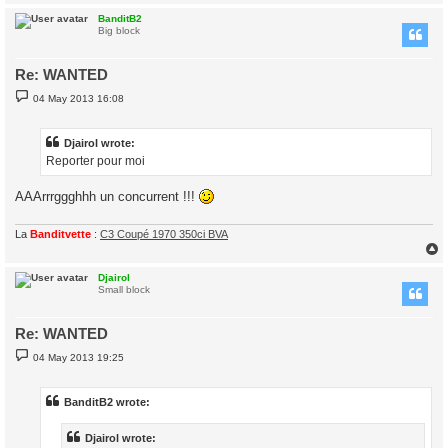
BanditB2
Big block
Re: WANTED
P
04 May 2013 16:08
o
s
t
Djairol wrote:
Reporter pour moi
AAArrrggghhh un concurrent !!!
La
Banditvette
:
C3 Coupé 1970 350ci BVA
Djairol
Small block
Re: WANTED
P
04 May 2013 19:25
o
s
t
BanditB2 wrote:
Djairol wrote: