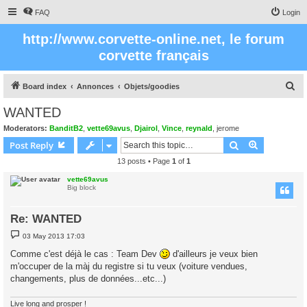
FAQ
Login
http://www.corvette-online.net, le forum
corvette français
S
Board index
Annonces
Objets/goodies
e
WANTED
a
Moderators:
BanditB2
,
vette69avus
,
Djairol
,
Vince
,
reynald
,
jerome
r
Search
Advanced s
Post Reply
c
13 posts • Page
1
of
1
h
vette69avus
Big block
Re: WANTED
P
03 May 2013 17:03
o
s
Comme c'est déjà le cas : Team Dev
d'ailleurs je veux bien
t
m'occuper de la màj du registre si tu veux (voiture vendues,
changements, plus de données...etc...)
Live long and prosper !