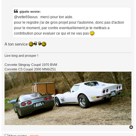
s
t
gipelo wrote:
@vette69avus : merci pour ton aide.
pour le registre j'ai de gros projet pour l'automne, donc pas d'action
pour le moment, par contre eventuellement je te mettrais a
contribution pour evaluer ce qui et ne vas pas
A ton service
Live long and prosper !
Corvette Stingray Coupé 1970 BVM
Corvette C5 Coupé 2000 MN6/Z51
gipelo