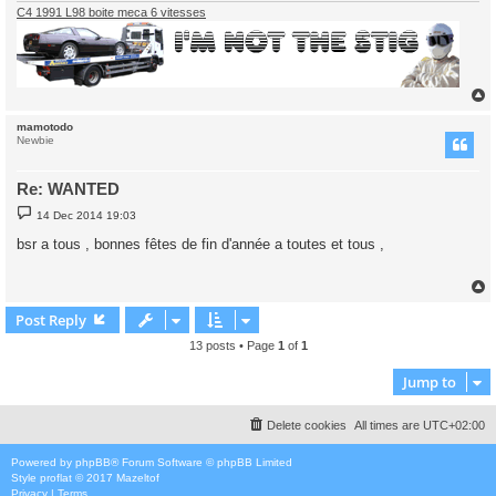
C4 1991 L98 boite meca 6 vitesses
mamotodo
Newbie
Re: WANTED
P
14 Dec 2014 19:03
o
s
bsr a tous , bonnes fêtes de fin d'année a toutes et tous ,
t
Post Reply
13 posts • Page
1
of
1
Jump to
Delete cookies
All times are
UTC+02:00
Powered by
phpBB
® Forum Software © phpBB Limited
Style
proflat
© 2017
Mazeltof
Privacy
|
Terms