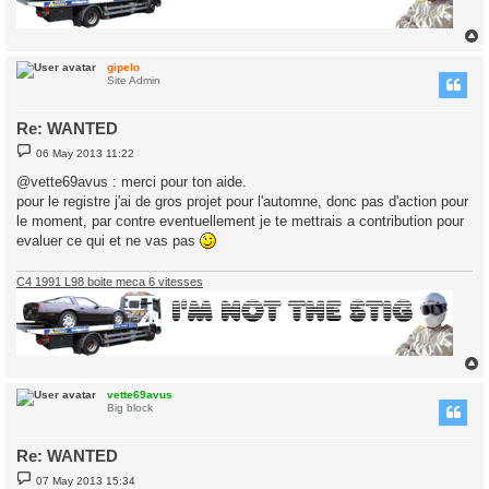
gipelo
Site Admin
Re: WANTED
P
06 May 2013 11:22
o
s
@vette69avus : merci pour ton aide.
t
pour le registre j'ai de gros projet pour l'automne, donc pas d'action pour
le moment, par contre eventuellement je te mettrais a contribution pour
evaluer ce qui et ne vas pas
C4 1991 L98 boite meca 6 vitesses
vette69avus
Big block
Re: WANTED
P
07 May 2013 15:34
o