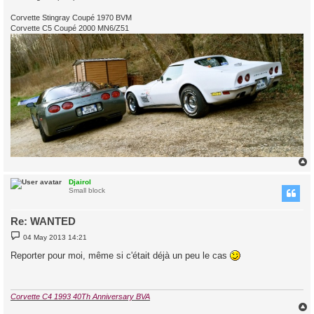
Corvette Stingray Coupé 1970 BVM
Corvette C5 Coupé 2000 MN6/Z51
Djairol
Small block
Re: WANTED
P
04 May 2013 14:21
o
s
Reporter pour moi, même si c'était déjà un peu le cas
t
Corvette C4 1993 40Th Anniversary BVA