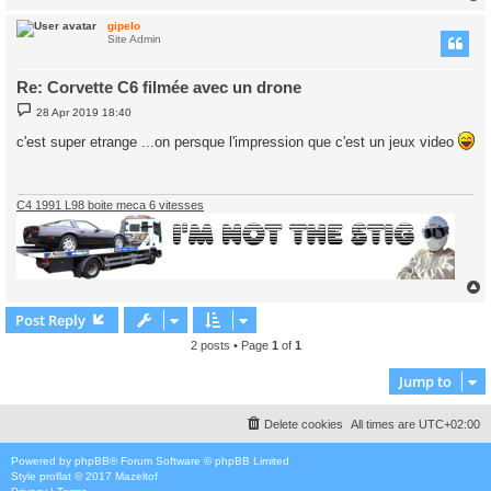
gipelo
Site Admin
Re: Corvette C6 filmée avec un drone
P
28 Apr 2019 18:40
o
s
c'est super etrange ...on persque l'impression que c'est un jeux video
t
C4 1991 L98 boite meca 6 vitesses
Post Reply
2 posts • Page
1
of
1
Jump to
Delete cookies
All times are
UTC+02:00
Powered by
phpBB
® Forum Software © phpBB Limited
Style
proflat
© 2017
Mazeltof