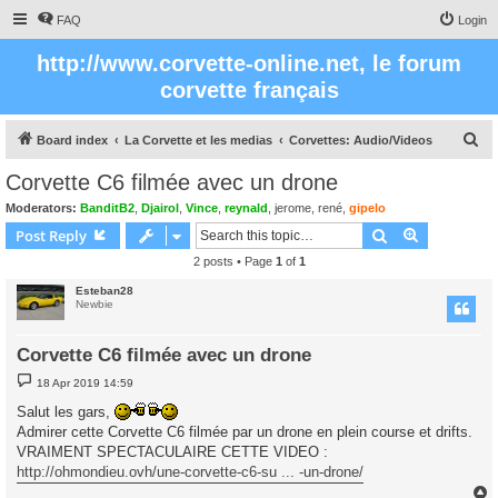
FAQ
Login
http://www.corvette-online.net, le forum
corvette français
S
Board index
La Corvette et les medias
Corvettes: Audio/Videos
e
Corvette C6 filmée avec un drone
a
Moderators:
BanditB2
,
Djairol
,
Vince
,
reynald
,
jerome
,
rené
,
gipelo
r
Search
Advanced s
Post Reply
c
2 posts • Page
1
of
1
h
Esteban28
Newbie
Corvette C6 filmée avec un drone
P
18 Apr 2019 14:59
o
s
Salut les gars,
t
Admirer cette Corvette C6 filmée par un drone en plein course et drifts.
VRAIMENT SPECTACULAIRE CETTE VIDEO :
http://ohmondieu.ovh/une-corvette-c6-su ... -un-drone/