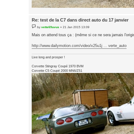
Re: test de la C7 dans direct auto du 17 janvier
P
by
vette69avus
»
21 Jan 2015 13:09
o
s
Mais on attend tous ça : (même si ce ne sera jamais l'orig
t
http://www.dailymotion.com/video/x25u1j ... verte_auto
Live long and prosper !
Corvette Stingray Coupé 1970 BVM
Corvette C5 Coupé 2000 MN6/Z51