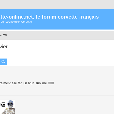
te-online.net, le forum corvette français
 sur la Chevrolet Corvette
on TV
vier
earch
Advanced search
aiment elle fait un bruit sublime !!!!!!