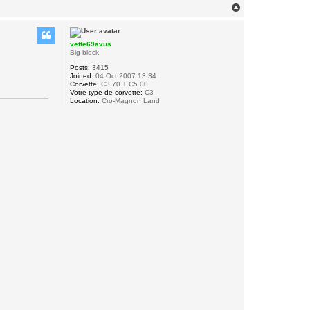
T
t
g
o
i
p
p
e
vette69avus
l
Big block
o
Posts:
3415
Joined:
04 Oct 2007 13:34
Corvette:
C3 70 + C5 00
Votre type de corvette:
C3
Location:
Cro-Magnon Land