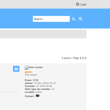
Login
Search
Advanced search
3 posts • Page
1
of
1
gipelo
Site Admin
Posts:
3358
Joined:
15 Dec 2003 20:47
Corvette:
C4 1991 BVM
Votre type de corvette:
C4
Location:
Isére
C
Contact:
o
n
t
a
c