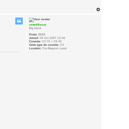
T
o
p
vette69avus
Big block
Posts:
3415
Joined:
04 Oct 2007 13:34
Corvette:
C3 70 + C5 00
Votre type de corvette:
C3
Location:
Cro-Magnon Land