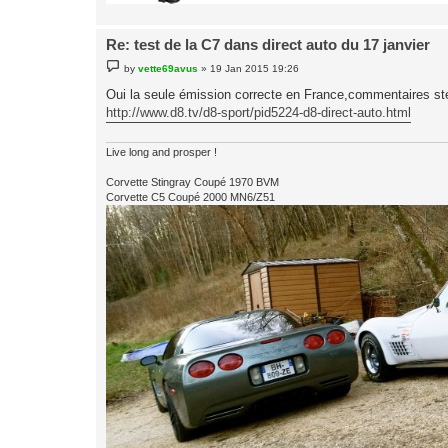
Re: test de la C7 dans direct auto du 17 janvier
P
by
vette69avus
»
19 Jan 2015 19:26
o
s
Oui la seule émission correcte en France,commentaires stér
t
http://www.d8.tv/d8-sport/pid5224-d8-direct-auto.html
Live long and prosper !
Corvette Stingray Coupé 1970 BVM
Corvette C5 Coupé 2000 MN6/Z51