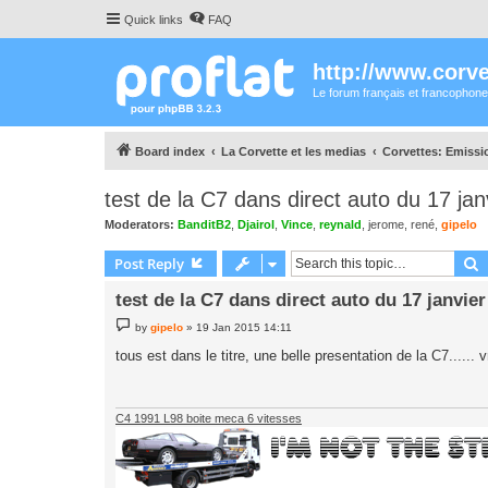
Quick links
FAQ
http://www.corvet
Le forum français et francophone
Board index
La Corvette et les medias
Corvettes: Emissi
test de la C7 dans direct auto du 17 jan
Moderators:
BanditB2
,
Djairol
,
Vince
,
reynald
,
jerome
,
rené
,
gipelo
S
Post Reply
test de la C7 dans direct auto du 17 janvier
P
by
gipelo
»
19 Jan 2015 14:11
o
s
tous est dans le titre, une belle presentation de la C7...... vr
t
C4 1991 L98 boite meca 6 vitesses