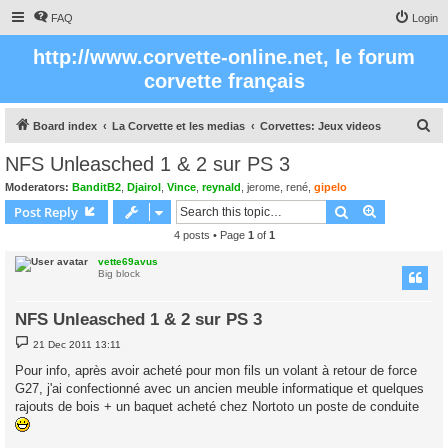
FAQ
Login
http://www.corvette-online.net, le forum
corvette français
S
Board index
La Corvette et les medias
Corvettes: Jeux videos
e
NFS Unleasched 1 & 2 sur PS 3
a
Moderators:
BanditB2
,
Djairol
,
Vince
,
reynald
,
jerome
,
rené
,
gipelo
r
Search
Advanced s
Post Reply
c
4 posts • Page
1
of
1
h
vette69avus
Big block
NFS Unleasched 1 & 2 sur PS 3
P
21 Dec 2011 13:11
o
s
Pour info, après avoir acheté pour mon fils un volant à retour de force
t
G27, j'ai confectionné avec un ancien meuble informatique et quelques
rajouts de bois + un baquet acheté chez Nortoto un poste de conduite