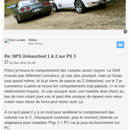
Althaz
blue flame
Re: NFS Unleasched 1 & 2 sur PS 3
P
21 Dec 2011 20:28
o
s
Perso je trouve le comportement des voitures assez moyen. Le Shift
t
m'avais pas tellement convaincu, je sais plus pourquoi, mais je l'avais
joué quand même, et la je viens de passer au 2 Unleashed, sur le 2 je
commence à peine et trouve les comportements trop patauds. (+ le son
relativement moyen). Je vais essayer avec une manette dual shock au
lieu de mon volant pour voir et peut être essayer de réparer mon vieux
volant sans retour de force pour tester avec ça.
A ce qu'il parait il y à un mod pour améliorer le comportement des
voitures sur le 2. J'essayerai surement, pour le moment j'attends un
adaptateur pour manettes Play 2 > PC car je joue exclusivement sur
PC.