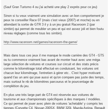
(Sauf Gran Turismo 4 ou j'ai acheté une play 2 exprès pour ce jeu)
Sinon si tu veux vraiment une simulation avec un bon comportement je
peux te conseiller Race 07 (mais c'est vieux (2007) et moche) ou en
attendant la sortie de GTR 3 il y à un jeu gratuit Raceroom 2 (par
simbin) qui permet de meubler un peu et qui est assez joli et bien foutu
niveau réglages (comme tous les simbin).
http://www.raceroom.net/games/raceroom-the-game/
Mais dans tous ces jeux il me manque le mode carrière des GT4 - GT5
ou tu commence vraiment bas avant de monter haut avec une méga
large sélection de voitures et courses sur circuit et des stats précis
comme le kilométrage total effectué en conduisant, les voitures ont
chacun leur kilométrage, l'entretien à gérer etc.. C'est hyper motivant
quand t'as un ami qui joue aussi et qu'on compare pas juste des temps,
mais surtout le nb de kilomètres parcourus et le pourcentage de
complétion du jeu.
En plus une très large part de GT4 est réservée aux voitures de
tourisme et aux championnats spécifiques à des marques / modèles.
Ce qui permet de jouer avec plein de voitures 'achetable' y compris les
tiennes (Corvette C4, Nissan 200SX, BMW 320i, Mazda Astina, Renault