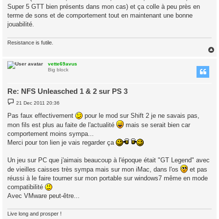
Super 5 GTT bien présents dans mon cas) et ça colle à peu près en
terme de sons et de comportement tout en maintenant une bonne
jouabilité.
Resistance is futile.
vette69avus
Big block
Re: NFS Unleasched 1 & 2 sur PS 3
P
21 Dec 2011 20:36
o
s
Pas faux effectivement
pour le mod sur Shift 2 je ne savais pas,
t
mon fils est plus au faite de l'actualité
mais se serait bien car
comportement moins sympa...
Merci pour ton lien je vais regarder ça
Un jeu sur PC que j'aimais beaucoup à l'époque était "GT Legend" avec
de vieilles caisses très sympa mais sur mon iMac, dans l'os
et pas
réussi à le faire tourner sur mon portable sur windows7 même en mode
compatibilité
Avec VMware peut-être...
Live long and prosper !