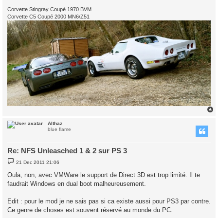
Corvette Stingray Coupé 1970 BVM
Corvette C5 Coupé 2000 MN6/Z51
Althaz
blue flame
Re: NFS Unleasched 1 & 2 sur PS 3
P
21 Dec 2011 21:06
o
s
Oula, non, avec VMWare le support de Direct 3D est trop limité. Il te
t
faudrait Windows en dual boot malheureusement.
Edit : pour le mod je ne sais pas si ca existe aussi pour PS3 par contre.
Ce genre de choses est souvent réservé au monde du PC.